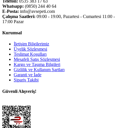
Telefon:
0535 383 17 63
Whatsapp:
(0850) 244 40 64
E-Posta:
info@avsepeti.com
Çalışma Saatleri:
09:00 - 19:00, Pazartesi - Cumartesi 11:00 -
17:00 Pazar
Kurumsal
İletişim Bilgilerimiz
Üyelik Sözleşmesi
Teslimat Koşulları
Mesafeli Satış Sözleşmesi
Kargo ve Taşıma Bilgileri
Gizlilik ve Kullanım Şartları
Garanti ve İade
Sipariş Takibi
Güvenli Alışveriş!