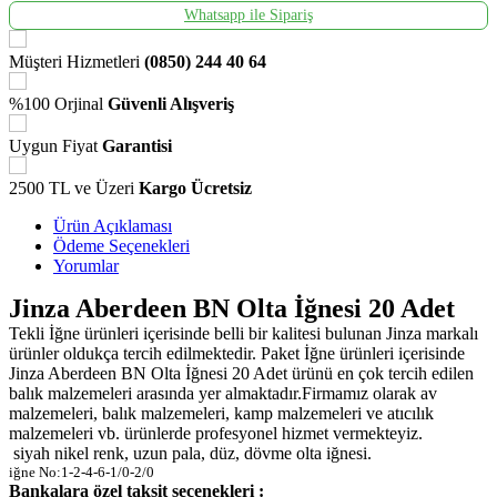
Whatsapp ile Sipariş
Müşteri Hizmetleri
(0850) 244 40 64
%100 Orjinal
Güvenli Alışveriş
Uygun Fiyat
Garantisi
2500 TL ve Üzeri
Kargo Ücretsiz
Ürün Açıklaması
Ödeme Seçenekleri
Yorumlar
Jinza Aberdeen BN Olta İğnesi 20 Adet
Tekli İğne ürünleri içerisinde belli bir kalitesi bulunan Jinza markalı
ürünler oldukça tercih edilmektedir. Paket İğne ürünleri içerisinde
Jinza Aberdeen BN Olta İğnesi 20 Adet ürünü en çok tercih edilen
balık malzemeleri arasında yer almaktadır.Firmamız olarak av
malzemeleri, balık malzemeleri, kamp malzemeleri ve atıcılık
malzemeleri vb. ürünlerde profesyonel hizmet vermekteyiz.
siyah nikel renk, uzun pala, düz, dövme olta iğnesi.
iğne No:1-2-4-6-1/0-2/0
Bankalara özel taksit seçenekleri :