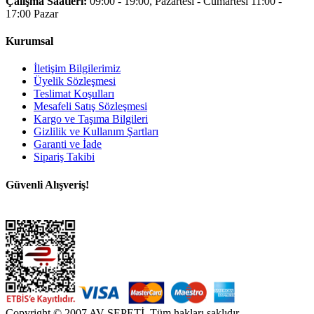
Çalışma Saatleri:
09:00 - 19:00, Pazartesi - Cumartesi 11:00 -
17:00 Pazar
Kurumsal
İletişim Bilgilerimiz
Üyelik Sözleşmesi
Teslimat Koşulları
Mesafeli Satış Sözleşmesi
Kargo ve Taşıma Bilgileri
Gizlilik ve Kullanım Şartları
Garanti ve İade
Sipariş Takibi
Güvenli Alışveriş!
Copyright © 2007 AV SEPETİ. Tüm hakları saklıdır.