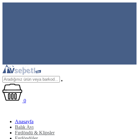
0
Anasayfa
Balık Avı
Fırdöndü & Klipsler
Fırdöndüler