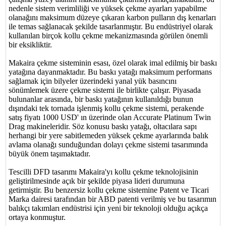
nedenle sistem verimliliği ve yüksek çekme ayarları yapabilme
olanağını maksimum düzeye çıkaran karbon pulların dış kenarları
ile temas sağlanacak şekilde tasarlanmıştır. Bu endüstriyel olarak
kullanılan birçok kollu çekme mekanizmasında görülen önemli
bir eksikliktir.
Makaira çekme sisteminin esası, özel olarak imal edilmiş bir baskı
yatağına dayanmaktadır. Bu baskı yatağı maksimum performans
sağlamak için bilyeler üzerindeki yanal yük basıncını
sönümlemek üzere çekme sistemi ile birlikte çalışır. Piyasada
bulunanlar arasında, bir baskı yatağının kullanıldığı bunun
dışındaki tek tornada işlenmiş kollu çekme sistemi, perakende
satış fiyatı 1000 USD' ın üzerinde olan Accurate Platinum Twin
Drag makineleridir. Söz konusu baskı yatağı, oltacılara sapı
herhangi bir yere sabitlemeden yüksek çekme ayarlarında balık
avlama olanağı sunduğundan dolayı çekme sistemi tasarımında
büyük önem taşımaktadır.
Tescilli DFD tasarımı Makaira'yı kollu çekme teknolojisinin
geliştirilmesinde açık bir şekilde piyasa lideri durumuna
getirmiştir. Bu benzersiz kollu çekme sistemine Patent ve Ticari
Marka dairesi tarafından bir ABD patenti verilmiş ve bu tasarımın
balıkçı takımları endüstrisi için yeni bir teknoloji olduğu açıkça
ortaya konmuştur.