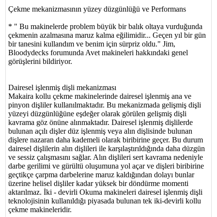
Çekme mekanizmasının yüzey düzgünlüğü ve Performans
* " Bu makinelerde problem büyük bir balık oltaya vurduğunda
çekmenin azalmasına maruz kalma eğilimidir... Geçen yıl bir gün
bir tanesini kullandım ve benim için sürpriz oldu." Jim,
Bloodydecks forumunda Avet makineleri hakkındaki genel
görüşlerini bildiriyor.
Dairesel işlenmiş dişli mekanizması
Makaira kollu çekme makinelerinde dairesel işlenmiş ana ve
pinyon dişliler kullanılmaktadır. Bu mekanizmada gelişmiş dişli
yüzeyi düzgünlüğüne eşdeğer olarak görülen gelişmiş dişli
kavrama göz önüne alınmaktadır. Dairesel işlenmiş dişlilerde
bulunan açılı dişler düz işlenmiş veya alın dişlisinde bulunan
dişlere nazaran daha kademeli olarak biribirine geçer. Bu durum
dairesel dişlilerin alın dişlileri ile karşılaştırıldığında daha düzgün
ve sessiz çalışmasını sağlar. Alın dişlileri sert kavrama nedeniyle
darbe gerilimi ve gürültü oluşumuna yol açar ve dişleri biribirine
geçtikçe çarpma darbelerine maruz kaldığından dolayı bunlar
üzerine helisel dişliler kadar yüksek bir döndürme momenti
aktarılmaz. İki - devirli Okuma makineleri dairesel işlenmiş dişli
teknolojisinin kullanıldığı piyasada bulunan tek iki-devirli kollu
çekme makineleridir.