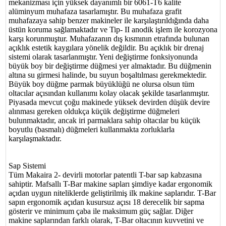
mekanizması için yüksek dayanımlı bir 6061-T6 kalite
alüminyum muhafaza tasarlamıştır. Bu muhafaza grafit
muhafazaya sahip benzer makineler ile karşılaştırıldığında daha
üstün koruma sağlamaktadır ve Tip- II anodik işlem ile korozyona
karşı korunmuştur. Muhafazanın dış kısmının etrafında bulunan
açıklık estetik kaygılara yönelik değildir. Bu açıklık bir drenaj
sistemi olarak tasarlanmıştır. Yeni değiştirme fonksiyonunda
büyük boy bir değiştirme düğmesi yer almaktadır. Bu düğmenin
altına su girmesi halinde, bu suyun boşaltılması gerekmektedir.
Büyük boy düğme parmak büyüklüğü ne olursa olsun tüm
oltacılar açısından kullanımı kolay olacak şekilde tasarlanmıştır.
Piyasada mevcut çoğu makinede yüksek devirden düşük devire
alınması gereken oldukça küçük değiştirme düğmeleri
bulunmaktadır, ancak iri parmaklara sahip oltacılar bu küçük
boyutlu (basmalı) düğmeleri kullanmakta zorluklarla
karşılaşmaktadır.
Sap Sistemi
Tüm Makaira 2- devirli motorlar patentli T-bar sap kabzasına
sahiptir. Mafsallı T-Bar makine sapları şimdiye kadar ergonomik
açıdan uygun niteliklerde geliştirilmiş ilk makine saplarıdır. T-Bar
sapın ergonomik açıdan kusursuz açısı 18 derecelik bir sapma
gösterir ve minimum çaba ile maksimum güç sağlar. Diğer
makine saplarından farklı olarak, T-Bar oltacının kuvvetini ve