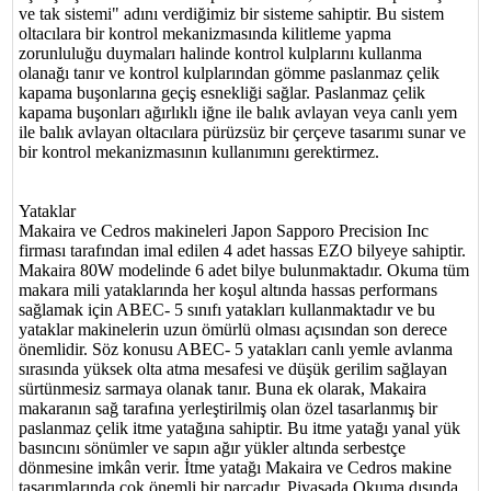
ve tak sistemi" adını verdiğimiz bir sisteme sahiptir. Bu sistem
oltacılara bir kontrol mekanizmasında kilitleme yapma
zorunluluğu duymaları halinde kontrol kulplarını kullanma
olanağı tanır ve kontrol kulplarından gömme paslanmaz çelik
kapama buşonlarına geçiş esnekliği sağlar. Paslanmaz çelik
kapama buşonları ağırlıklı iğne ile balık avlayan veya canlı yem
ile balık avlayan oltacılara pürüzsüz bir çerçeve tasarımı sunar ve
bir kontrol mekanizmasının kullanımını gerektirmez.
Yataklar
Makaira ve Cedros makineleri Japon Sapporo Precision Inc
firması tarafından imal edilen 4 adet hassas EZO bilyeye sahiptir.
Makaira 80W modelinde 6 adet bilye bulunmaktadır. Okuma tüm
makara mili yataklarında her koşul altında hassas performans
sağlamak için ABEC- 5 sınıfı yatakları kullanmaktadır ve bu
yataklar makinelerin uzun ömürlü olması açısından son derece
önemlidir. Söz konusu ABEC- 5 yatakları canlı yemle avlanma
sırasında yüksek olta atma mesafesi ve düşük gerilim sağlayan
sürtünmesiz sarmaya olanak tanır. Buna ek olarak, Makaira
makaranın sağ tarafına yerleştirilmiş olan özel tasarlanmış bir
paslanmaz çelik itme yatağına sahiptir. Bu itme yatağı yanal yük
basıncını sönümler ve sapın ağır yükler altında serbestçe
dönmesine imkân verir. İtme yatağı Makaira ve Cedros makine
tasarımlarında çok önemli bir parçadır. Piyasada Okuma dışında