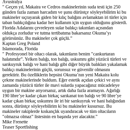
Avustralya
" Geçen yıl, Makaira ve Cedros makinelerinin suda testi için 250
günden fazla zaman harcadım ve şunu dürüstçe söyleyebilirim ki bu
makineler sıçrayarak giden bir kılıç balığını avlamaktan iri türler için
taban balıkçılığına kadar her kullanım için uygun olduğunu gösterdi.
Florida Adalarını çevreleyen sular balıkçı takımları açısından
oldukça zorludur ve tutma tertibatıma bakarsanız Okuma’yı
görürsünüz. Bu makineler çok güçlü.”
Kaptan Greg Poland
Islamorada, Florida
" Profesyonel bir oltacı olarak, takımların benim "cankurtaran
halatımdır”. Yelken balığı, ton balığı, uskumru gibi yüzücü türleri ve
sarıkuyruk balığı ve hani balığı gibi diğer büyük balıkları yakalamak
balıkçı makinelerinin güçlü, sorunsuz ve güvenilir olmasını
gerektirir. Bu özelliklerin hepsini Okuma’nın yeni Makaira kolu
çekme makinelerinde buldum. Eğer estetik açıdan çekici ve aynı
zamanda yüzücü türler ile mavi sularda yapacağınız mücadeleye
uygun bir makine arıyorsanız, artık daha fazla aramayın. Ağırlığı
190 libre’ye kadar çıkan birkaç sarıkanat ton balığı ve 90 libre’ye
kadar çıkan birkaç uskumru ile iri bir sarıkuyruk ve hani balığından
sonra, dürüstçe söyleyebilirim ki bu makineler kusursuz. Bu
makineler rakiplerde kıskançlık uyandıracak ve tüm oltacıların
"olmazsa olmaz” listesinin en başında yer alacaktır.”
Mike Frenette
Teaser Sportfishing