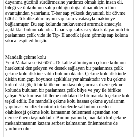
dayanma gücünü sürdürmesine yardımcı olmak için insan eli,
bileği ve önkolunun sahip olduğu doğal dinamiklerin tüm
avantajından yararlanır. T-bar sap yüksek dayanımlı bir dövme
6061-T6 kalite alüminyum sap kolu vasıtasıyla makineye
bağlanmıştır. Bu sap kolunda mukavemeti artırmak amacıyla
açıklıklar bulunmaktadır. T-bar sap kabzası yüksek dayanımlı bir
paslanmaz çelik vida ile Tip- II anodik işlem görmüş sap koluna
sıkıca tespit edilmiştir.
Mandallı çekme kolu
Yeni Makaira serisi 6061-T6 kalite alüminyum çekme kolunun
hareketini dengeleyen ve destek sağlayan bir paslanmaz çelik
çekme kolu diskine sahip bulunmaktadır. Çekme kolu diskinde
diskin tüm çapı boyunca açıklıklar yer almaktadır ve bu çekme
kolu diski güçlü bir kilitleme noktası oluşturmak üzere çekme
kolunda bulunan bir paslanmaz çelik bilye ve yay ile birlikte
çalışır. Söz konusu kilitleme noktaları ile bir mandallı çekme kolu
teşkil edilir. Bu mandallı çekme kolu hassas çekme ayarlarının
yapılması ve dizel motorlu teknelerde sallantının neden
olabileceği çekme kolu kamasının önlenmesi açısından son
derece önem taşımaktadır. Bunun yanında, mandallı kol çekme
mekanizmasının kazara serbest kalmasının önlenmesine de
yardımcı olur.