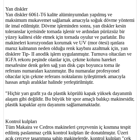
Yan diskler
Yan diskler 6061-T6 kalite alüminyumdan yapılmış ve
maksimum mukavemet sağlamak amacıyla soğuk dövme yöntemi
ile imal edilmiştir. Dövme işleminden sonra, yan diskler kesin
toleranslar içerisinde tornada işlenir ve ardından pürüzsüz bir
yüzey kalitesi elde etmek için tornada oyulur ve parlatılır. Bu
makineleri korozyondan korumak ve UV (mor ötesi) ışınlara
maruz kalmanın neden olduğu renk kaybını azaltmak için, yan
disklere Tip- II anodik işlem uygulanmıştır. Turnuva oltacıları ve
IGFA rekoru peşinde olanlar için, çekme kolunu hareket
mesafesine denk gelen sağ yan disk çapı boyunca torna ile
referans numaraları kazınmıştır. Bu numaralar profesyonel
oltacılar için çekme referans noktalarını iyileştirmek amacıyla
hassas artışlı aralıklar halinde yerleştirilmiştir.
"Hiçbir yarı grafit ya da plastik köprülü kapak yüksek dayanımlı
alaşım gibi değildir. Bu büyük bir spor amaçlı balıkçı makinesidir,
plastik kapaklar aynı dayanımı sağlamamaktadır.
Kontrol kulpları
Tüm Makaira ve Cedros makineleri çerçevenin iç kısmına tespit
edilmiş paslanmaz çelik kontrol kulpları ile donatılmıştır. Üzeri
açık çerçeve tasarımına sahip makinelerde, kontrol kulpları "çek