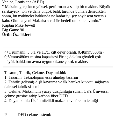
Venice, Louisiana (ABD)
" Makaira gerçekten yüksek performansa sahip bir makine. Büyük
sarıkuyruk, ton ve daha birçok balık türünde bunları denedikten
sonra, bu makineler hakkında ne kadar iyi şey söylesem yetersiz
kalır. Okuma yeni Makaira serisi ile hedefi on ikiden vurdu.”
Kaptan Mike Jewett
Big Game 90
Ürün Özellikleri
4+1 rulmanlı, 3,8:1 ve 1,7:1 çift devir oranlı. 0,48mm/800m -
0,60mm/480mt misina kapasitesi Pirinç döküm gövdeli çok
büyük balıkların avına uygun efsane çıkrık makine.
Tasarım, Tahrik, Çekme, Dayanıklılık
1. Tasarım: Teknolojinin esas alındığı tasarım
2. Tahrik: gelişmiş dişli kavrama ve ilk hareket kuvveti sağlayan
dairesel tahrik sistemi
3. Çekme: Maksimum yüzey düzgünlüğü sunan Cal's Üniversal
çekme gresine sahip karbon fiber DFD
4. Dayanıklılık: Üstün nitelikli malzeme ve üretim tekniği
Patentli DFD çekme sistemi: