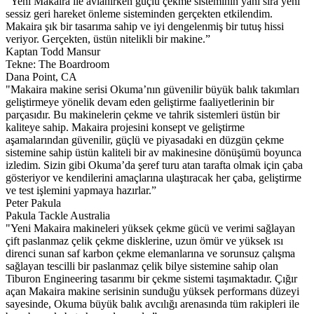
"Yeni Makaira ile avlanırken güçlü çekme sisteminin yanı sıra yeni
sessiz geri hareket önleme sisteminden gerçekten etkilendim.
Makaira şık bir tasarıma sahip ve iyi dengelenmiş bir tutuş hissi
veriyor. Gerçekten, üstün nitelikli bir makine.”
Kaptan Todd Mansur
Tekne: The Boardroom
Dana Point, CA
"Makaira makine serisi Okuma’nın güvenilir büyük balık takımları
geliştirmeye yönelik devam eden geliştirme faaliyetlerinin bir
parçasıdır. Bu makinelerin çekme ve tahrik sistemleri üstün bir
kaliteye sahip. Makaira projesini konsept ve geliştirme
aşamalarından güvenilir, güçlü ve piyasadaki en düzgün çekme
sistemine sahip üstün kaliteli bir av makinesine dönüşümü boyunca
izledim. Sizin gibi Okuma’da şeref turu atan tarafta olmak için çaba
gösteriyor ve kendilerini amaçlarına ulaştıracak her çaba, geliştirme
ve test işlemini yapmaya hazırlar.”
Peter Pakula
Pakula Tackle Australia
"Yeni Makaira makineleri yüksek çekme gücü ve verimi sağlayan
çift paslanmaz çelik çekme disklerine, uzun ömür ve yüksek ısı
direnci sunan saf karbon çekme elemanlarına ve sorunsuz çalışma
sağlayan tescilli bir paslanmaz çelik bilye sistemine sahip olan
Tiburon Engineering tasarımı bir çekme sistemi taşımaktadır. Çığır
açan Makaira makine serisinin sunduğu yüksek performans düzeyi
sayesinde, Okuma büyük balık avcılığı arenasında tüm rakipleri ile