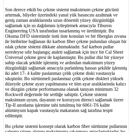
Son derece etkili bu çekme sistemi maksimum çekme gücünü
artırmak, bilyeler üzerindeki yanal yük basıncını azaltmak ve
geniş zaman aralıklarında uzun dönemli yüzey düzgünlüğü
sağlamak için ısı dağılımını iyileştirmek amacıyla Tiburon
Engineering USA tarafından tasarlanmış ve üretilmiştir. Bu
Okuma DFD sisteminde üstü üste konulan ve bir fiberglas zıvana
ile biribirine bağlanan iki karbon fiber çekme pulundan oluşan bir
ıslak çekme sistemi dikkate alınmaktadır. Saf karbon pullar
neredeyse sıfır başlangıç ataleti sağlamak için ince bir Cal Sheet
Üniversal çekme gresi ile kaplanmıştır. Bu pullar düz bir yüzeye
sahip olacak şekilde işlenmiş ve ardından maksimum yüzey
düzgünlüğü sağlamak amacıyla parlatılmış hassas şekilde işlenmiş
iki adet 17- 4 kalite paslanmaz çelik çekme diski vasıtasıyla
sıkıştırılır. Bu sürtünmeli paslanmaz çelik çekme diskleri yüksek
düzeyde çekme ayarı yapılmasına ve tüm ayar aralıklarında kalıcı
ve düzgün çekme performansına olanak tanıyan minimum 32
Rockwell değerinde bir sertliğe sahiptir. Çekme sistemi
maksimum uyum, dayanım ve korozyon direnci sağlamak üzere
Tip-II anotlama işlemine tabi tutulmuş bir 6061-T6 kalite
alüminyum kapak vasıtasıyla makaranın sağ tarafına tespit
edilmiştir.
Bu çekme sistemi konsept olarak karbon fiber sürtünme pullarının
çalışma yüzey alanını maksimuma çıkarmayı amaçlamaktadır; bu