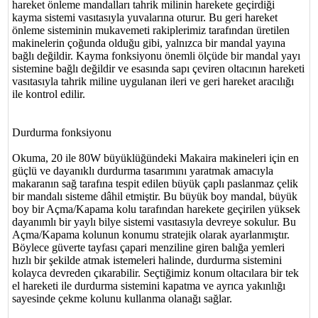
hareket önleme mandalları tahrik milinin harekete geçirdiği
kayma sistemi vasıtasıyla yuvalarına oturur. Bu geri hareket
önleme sisteminin mukavemeti rakiplerimiz tarafından üretilen
makinelerin çoğunda olduğu gibi, yalnızca bir mandal yayına
bağlı değildir. Kayma fonksiyonu önemli ölçüde bir mandal yayı
sistemine bağlı değildir ve esasında sapı çeviren oltacının hareketi
vasıtasıyla tahrik miline uygulanan ileri ve geri hareket aracılığı
ile kontrol edilir.
Durdurma fonksiyonu
Okuma, 20 ile 80W büyüklüğündeki Makaira makineleri için en
güçlü ve dayanıklı durdurma tasarımını yaratmak amacıyla
makaranın sağ tarafına tespit edilen büyük çaplı paslanmaz çelik
bir mandalı sisteme dâhil etmiştir. Bu büyük boy mandal, büyük
boy bir Açma/Kapama kolu tarafından harekete geçirilen yüksek
dayanımlı bir yaylı bilye sistemi vasıtasıyla devreye sokulur. Bu
Açma/Kapama kolunun konumu stratejik olarak ayarlanmıştır.
Böylece güverte tayfası çapari menziline giren balığa yemleri
hızlı bir şekilde atmak istemeleri halinde, durdurma sistemini
kolayca devreden çıkarabilir. Seçtiğimiz konum oltacılara bir tek
el hareketi ile durdurma sistemini kapatma ve ayrıca yakınlığı
sayesinde çekme kolunu kullanma olanağı sağlar.