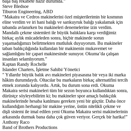
başa baş rekabete hazır durumda.”
Steve Bledsoe
Tiburon Engineering, ABD
"Makaira ve Cedros makinelerini özel müşterilerimin bir kısmının
eline verdim ve iri hani balığı ve sarıkuyruk balığı yakalamak için
tabanda avlanırken bu makineleri denemelerine izin verdim.
Mandallı çekme sistemleri ile büyük balıklara karşı verdiğimiz
birkaç aylık mücadeleden sonra, hiçbir makinede sorun
yaşamadığımızı belirtmekten mutluluk duyuyorum. Bu makineler
taban balıkçılığında kullanılan bir makinenin mukavemet ve
sağlamlığını bir çapari makinesinde sunuyor. Okuma’da çalışan
insanları selamlıyorum.”
Kaptan Randy Rochelle
Islander Charters, İşletme Sahibi/ Yönetici
" Yıllardır büyük balık avı makineleri piyasasına bir veya iki marka
hâkim durumdaydı. Oltacılar bu markaların birkaç alternatifini tercih
etmek zorunda kalıyordu. Artık, bu durum sona erdi. Okuma
Makaira serisi makineleri tüm bir sezon boyunca kullandıktan sonra,
dürüstçe söyleyebilirim ki; bu makineler spor amaçlı balıkçılık
makinelerinde hesaba katılması gereken yeni bir güçtür. Daha önce
kullandığım herhangi bir makine yerine, üstün nitelikli çekme ve
dişli sistemi ile imal edilen yeni Okuma Makaira serisi makinelerinin
arkasında durmak bana daha çok güven veriyor. Gerçek bir harika!”
Anthony Raco
Band of Brothers Productions