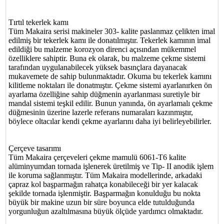
Tırtıl tekerlek kamı
Tüm Makaira serisi makineler 303- kalite paslanmaz çelikten imal
edilmiş bir tekerlek kamı ile donatılmıştır. Tekerlek kamının imal
edildiği bu malzeme korozyon direnci açısından mükemmel
özelliklere sahiptir. Buna ek olarak, bu malzeme çekme sistemi
tarafından uygulanabilecek yüksek basınçlara dayanacak
mukavemete de sahip bulunmaktadır. Okuma bu tekerlek kamını
kilitleme noktaları ile donatmıştır. Çekme sistemi ayarlanırken ön
ayarlama özelliğine sahip düğmenin ayarlanması suretiyle bir
mandal sistemi teşkil edilir. Bunun yanında, ön ayarlamalı çekme
düğmesinin üzerine lazerle referans numaraları kazınmıştır,
böylece oltacılar kendi çekme ayarlarını daha iyi belirleyebilirler.
Çerçeve tasarımı
Tüm Makaira çerçeveleri çekme mamulü 6061-T6 kalite
alüminyumdan tornada işlenerek üretilmiş ve Tip- II anodik işlem
ile koruma sağlanmıştır. Tüm Makaira modellerinde, arkadaki
çapraz kol başparmağın rahatça konabileceği bir yer kalacak
şekilde tornada işlenmiştir. Başparmağın konulduğu bu nokta
büyük bir makine uzun bir süre boyunca elde tutulduğunda
yorgunluğun azaltılmasına büyük ölçüde yardımcı olmaktadır.