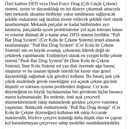
Özel karbon DFD veya Dual Force Drag (Çift Güçlü Çekme)
sistemi, uyum ve dayanıklılığı en üst düzeye çıkarmak amacıyla
tüm mekanik aksamın biribirine yakın tutulmasını sağlayacak
şekilde makaranın sağ tarafına monte edilecek şekilde özel olarak
tasarlanmıştır. Mekanik parçalar ne kadar biribirinden ayrı
tutulursa, parçalarda uyum problemlerine yol açan tolerans hatası
ve esneme ihtimali de o kadar artar. DFD sistemi özellikle "Pull
Bar Drag System" (Cer Kolu ile Çekme Sistemi) temel alınarak
tasarlanmıştır. "Pull Bar Drag System" (Cer Kolu ile Çekme
Sistemi)' nin en büyük avantajı, çekmenin itilerek değil de
çekilerek yapılmasıdır. Endüstriyel olarak en yaygın kollu çekme
sistemi "Push Bar Drag System"dir (İtme Kolu ile Çekme
Sistemi). İtme Kolu Sistemi sol yan disk üzerinde ağır basınç
oluşturur ve bu tasarım tipinde önemli bir kusur olan genel
dayanıklılığı sağlamak için gövdeyi kullanır. Bu basınç pek çok
çıkrık modelinde gövde esnekliğine yol açarak çekme gücünü
düşürür ve tolerans uyumu problemleri doğurur. Cer kolu
düzeneğinin en büyük faydalarından biri gövdenin hiçbir basınca
maruz kalmamasıdır. Bu nedenle, üstü açık çerçeveli
düzeneklerimizde rakip makinelerde görülen çerçeve esnemesi
yaşanmaz. Balıkçılık endüstrisinde "Pull Bar Drag design" (Cer
Kolu ile Çekme düzeneğini) kullanan tek rakip Accurate
makinesidir, böylece çerçeve kalınlığı daha düşük olan ve çapraz
kol barındırmayan çerçeveye sahip modeller sunabilmektedirler.