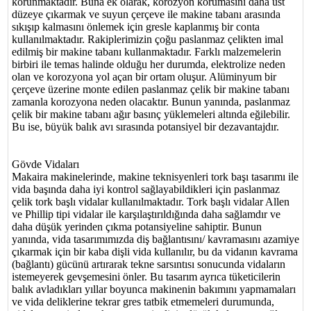
korunmaktadır. Buna ek olarak, korozyon korumasını daha üst
düzeye çıkarmak ve suyun çerçeve ile makine tabanı arasında
sıkışıp kalmasını önlemek için gresle kaplanmış bir conta
kullanılmaktadır. Rakiplerimizin çoğu paslanmaz çelikten imal
edilmiş bir makine tabanı kullanmaktadır. Farklı malzemelerin
birbiri ile temas halinde olduğu her durumda, elektrolize neden
olan ve korozyona yol açan bir ortam oluşur. Alüminyum bir
çerçeve üzerine monte edilen paslanmaz çelik bir makine tabanı
zamanla korozyona neden olacaktır. Bunun yanında, paslanmaz
çelik bir makine tabanı ağır basınç yüklemeleri altında eğilebilir.
Bu ise, büyük balık avı sırasında potansiyel bir dezavantajdır.
Gövde Vidaları
Makaira makinelerinde, makine teknisyenleri tork başı tasarımı ile
vida başında daha iyi kontrol sağlayabildikleri için paslanmaz
çelik tork başlı vidalar kullanılmaktadır. Tork başlı vidalar Allen
ve Phillip tipi vidalar ile karşılaştırıldığında daha sağlamdır ve
daha düşük yerinden çıkma potansiyeline sahiptir. Bunun
yanında, vida tasarımımızda diş bağlantısını/ kavramasını azamiye
çıkarmak için bir kaba dişli vida kullanılır, bu da vidanın kavrama
(bağlantı) gücünü artırarak tekne sarsıntısı sonucunda vidaların
istemeyerek gevşemesini önler. Bu tasarım ayrıca tüketicilerin
balık avladıkları yıllar boyunca makinenin bakımını yapmamaları
ve vida deliklerine tekrar gres tatbik etmemeleri durumunda,