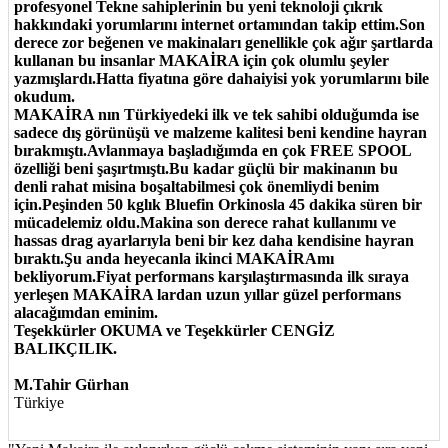
profesyonel Tekne sahiplerinin bu yeni teknoloji çıkrık
hakkındaki yorumlarını internet ortamından takip ettim.Son
derece zor beğenen ve makinaları genellikle çok ağır şartlarda
kullanan bu insanlar MAKAİRA için çok olumlu şeyler
yazmışlardı.Hatta fiyatına göre dahaiyisi yok yorumlarını bile
okudum.
MAKAİRA nın Türkiyedeki ilk ve tek sahibi olduğumda ise
sadece dış görünüşü ve malzeme kalitesi beni kendine hayran
bırakmıştı.Avlanmaya başladığımda en çok FREE SPOOL
özelliği beni şaşırtmıştı.Bu kadar güçlü bir makinanın bu
denli rahat misina boşaltabilmesi çok önemliydi benim
için.Peşinden 50 kglık Bluefin Orkinosla 45 dakika süren bir
mücadelemiz oldu.Makina son derece rahat kullanımı ve
hassas drag ayarlarıyla beni bir kez daha kendisine hayran
bıraktı.Şu anda heyecanla ikinci MAKAİRAmı
bekliyorum.Fiyat performans karşılaştırmasında ilk sıraya
yerleşen MAKAİRA lardan uzun yıllar güzel performans
alacağımdan eminim.
Teşekkürler OKUMA ve Teşekkürler CENGİZ
BALIKÇILIK.
M.Tahir Gürhan
Türkiye