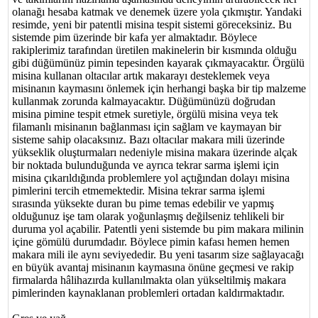
olanağı hesaba katmak ve denemek üzere yola çıkmıştır. Yandaki
resimde, yeni bir patentli misina tespit sistemi göreceksiniz. Bu
sistemde pim üzerinde bir kafa yer almaktadır. Böylece
rakiplerimiz tarafından üretilen makinelerin bir kısmında olduğu
gibi düğümünüz pimin tepesinden kayarak çıkmayacaktır. Örgülü
misina kullanan oltacılar artık makarayı desteklemek veya
misinanın kaymasını önlemek için herhangi başka bir tip malzeme
kullanmak zorunda kalmayacaktır. Düğümünüzü doğrudan
misina pimine tespit etmek suretiyle, örgülü misina veya tek
filamanlı misinanın bağlanması için sağlam ve kaymayan bir
sisteme sahip olacaksınız. Bazı oltacılar makara mili üzerinde
yükseklik oluşturmaları nedeniyle misina makara üzerinde alçak
bir noktada bulunduğunda ve ayrıca tekrar sarma işlemi için
misina çıkarıldığında problemlere yol açtığından dolayı misina
pimlerini tercih etmemektedir. Misina tekrar sarma işlemi
sırasında yüksekte duran bu pime temas edebilir ve yapmış
olduğunuz işe tam olarak yoğunlaşmış değilseniz tehlikeli bir
duruma yol açabilir. Patentli yeni sistemde bu pim makara milinin
içine gömülü durumdadır. Böylece pimin kafası hemen hemen
makara mili ile aynı seviyededir. Bu yeni tasarım size sağlayacağı
en büyük avantaj misinanın kaymasına önüne geçmesi ve rakip
firmalarda hâlihazırda kullanılmakta olan yükseltilmiş makara
pimlerinden kaynaklanan problemleri ortadan kaldırmaktadır.