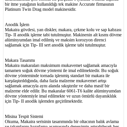
bir itme yatağının kullanıldığı tek makine Accurate firmasının
Platinum Twin Drag model makinesidir.
Anodik İşlem
Makaira gövdesi, yan diskler, makara, çekme kolu ve sap kabzası
Tip- II anodik işleme tabi tutulmuştur. Makinenin alt kısmı dövme
alüminyumdan imal edilmiş ve maksim korozyon direnci
sağlamak için Tip- III sert anodik işleme tabi tutulmuştur.
Makara Tasarımı
Makaira makaraları maksimum mukavemet sağlamak amacıyla
tamamen soğuk dövme yöntemi ile imal edilmektedir. Bu soğuk
dövme yönteminde tornada işlenmiş standart bir makara ile
karşılaştırıldığında, daha fazla malzeme mukavemet artışı
sağlamak amacıyla aynı alanda sıkıştırılır ve daha masif bir
malzeme elde edilir. Bu makaralar 6061-T6 kalite alüminyumdan
dövme yöntemiyle imal edilmekte ve uzun ömürlü dayanıklılık
için Tip- II anodik işlemden geçirilmektedir.
Misina Tespit Sistemi
Okuma, Makaira serisinin tasarımında bir oltacının balık avlama
ve takımlarını hazırlama aşamasında deneyimin artırabilecek her