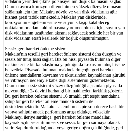
vidaların yerinden çıkma potansiyelinin düşük kalmasını sağlar.
Okuma ayrıca korozyon direncinin en yüksek düzeyde olmasını
sağlamak için tüm Makaira gövde ve yan disk vidalarına ağır
hizmet gresi tatbik etmektedir. Makaira yan disklerinde,
korozyonun engellenmesine ve suyun sıkışıp kalabileceği
noktaların ortadan kaldırılmasına yardımcı olması için, suyun yan
disk vidalarının uzağından akışını sağlayacak şekilde her bir yan
disk vidasının etrafı kesilerek bir boşluk oluşturulmuştur.
Sessiz geri hareket önleme sistemi
Makaira'nın tescilli geri hareket önleme sistemi daha düzgün ve
sessiz bir tutuş hissi sağlar. Biz bu hissi piyasada bulunan diğer
makineler ile bir karşılaştırma yapıldığında Lexus'un tutuş hissine
benzetiriz. Piyasada bulunan makinelerin çoğu geri hareket
önleme mandalların kavrama ve tıkırtısından kaynaklanan gürültü
ve vibrasyon nedeniyle kaba dişli sistemlerini gizlemektedir.
Okuma'nın sessiz sistemi yüzey düzgünlüğü açısından piyasada
mevcut diğer 2- devirli herhangi bir makineden farklılık gösterir.
Bu geri hareket önleme sistemi 16 tırnaklı çift tespit mandalına
sahip bir geri hareket önleme mandalı sistemi ile
desteklenmektedir. Makaira sistemi prensipte son derece basit bir
yapıya sahiptir ancak performans artışı oldukça yüksektir.
Makineyi ileriye sardıkça, geri hareket önleme mandalları
kayarak açılır ve sürtünmesiz ve sessiz bir geri sarmaya olanak
verir. Sap durdurulduğunda veya geriye doğru çekildiğinde, geri