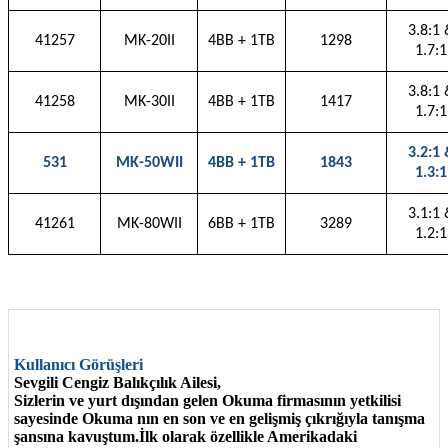
3.8:1 
41257
MK-20II
4BB + 1TB
1298
1.7:1
3.8:1 
41258
MK-30II
4BB + 1TB
1417
1.7:1
3.2:1 
531
MK-50WII
4BB + 1TB
1843
1.3:1
3.1:1 
41261
MK-80WII
6BB + 1TB
3289
1.2:1
Kullanıcı Görüşleri
Sevgili Cengiz Balıkçılık Ailesi,
Sizlerin ve yurt dışından gelen Okuma firmasının yetkilisi
sayesinde Okuma nın en son ve en gelişmiş çıkrığıyla tanışma
şansına kavuştum.İlk olarak özellikle Amerikadaki