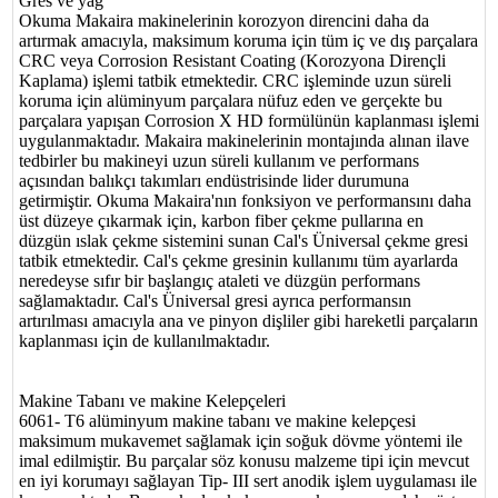
Gres ve yağ
Okuma Makaira makinelerinin korozyon direncini daha da
artırmak amacıyla, maksimum koruma için tüm iç ve dış parçalara
CRC veya Corrosion Resistant Coating (Korozyona Dirençli
Kaplama) işlemi tatbik etmektedir. CRC işleminde uzun süreli
koruma için alüminyum parçalara nüfuz eden ve gerçekte bu
parçalara yapışan Corrosion X HD formülünün kaplanması işlemi
uygulanmaktadır. Makaira makinelerinin montajında alınan ilave
tedbirler bu makineyi uzun süreli kullanım ve performans
açısından balıkçı takımları endüstrisinde lider durumuna
getirmiştir. Okuma Makaira'nın fonksiyon ve performansını daha
üst düzeye çıkarmak için, karbon fiber çekme pullarına en
düzgün ıslak çekme sistemini sunan Cal's Üniversal çekme gresi
tatbik etmektedir. Cal's çekme gresinin kullanımı tüm ayarlarda
neredeyse sıfır bir başlangıç ataleti ve düzgün performans
sağlamaktadır. Cal's Üniversal gresi ayrıca performansın
artırılması amacıyla ana ve pinyon dişliler gibi hareketli parçaların
kaplanması için de kullanılmaktadır.
Makine Tabanı ve makine Kelepçeleri
6061- T6 alüminyum makine tabanı ve makine kelepçesi
maksimum mukavemet sağlamak için soğuk dövme yöntemi ile
imal edilmiştir. Bu parçalar söz konusu malzeme tipi için mevcut
en iyi korumayı sağlayan Tip- III sert anodik işlem uygulaması ile