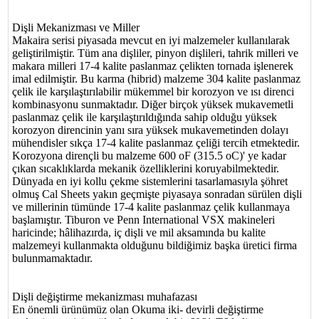
Dişli Mekanizması ve Miller
Makaira serisi piyasada mevcut en iyi malzemeler kullanılarak
geliştirilmiştir. Tüm ana dişliler, pinyon dişlileri, tahrik milleri ve
makara milleri 17-4 kalite paslanmaz çelikten tornada işlenerek
imal edilmiştir. Bu karma (hibrid) malzeme 304 kalite paslanmaz
çelik ile karşılaştırılabilir mükemmel bir korozyon ve ısı direnci
kombinasyonu sunmaktadır. Diğer birçok yüksek mukavemetli
paslanmaz çelik ile karşılaştırıldığında sahip olduğu yüksek
korozyon direncinin yanı sıra yüksek mukavemetinden dolayı
mühendisler sıkça 17-4 kalite paslanmaz çeliği tercih etmektedir.
Korozyona dirençli bu malzeme 600 oF (315.5 oC)' ye kadar
çıkan sıcaklıklarda mekanik özelliklerini koruyabilmektedir.
Dünyada en iyi kollu çekme sistemlerini tasarlamasıyla şöhret
olmuş Cal Sheets yakın geçmişte piyasaya sonradan sürülen dişli
ve millerinin tümünde 17-4 kalite paslanmaz çelik kullanmaya
başlamıştır. Tiburon ve Penn International VSX makineleri
haricinde; hâlihazırda, iç dişli ve mil aksamında bu kalite
malzemeyi kullanmakta olduğunu bildiğimiz başka üretici firma
bulunmamaktadır.
Dişli değiştirme mekanizması muhafazası
En önemli ürünümüz olan Okuma iki- devirli değiştirme