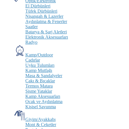
Optik/Elektronik
El Dürbünleri
Tüfek Dürbünleri
Nişangah & Lazerler
Aydınlatma & Fenerler
Saatler
Batarya & Şarj Aletleri
Elektronik Aksesuarları
Radyo
Kamp/Outdoor
Çadırlar
Uyku Tulumları
Kamp Mutfağı
Masa & Sandalyeler
Çakı & Bıçaklar
Termos Matara
Şişme Yataklar
Kamp Aksesuarları
Ocak ve Aydınlatma
Kişisel Savunma
Giyim/Ayakkabı
Mont & Ceketler