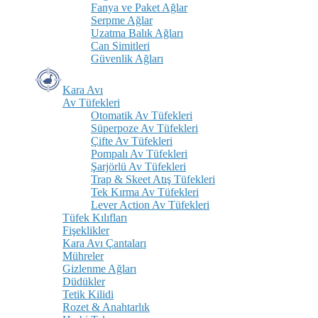
Fanya ve Paket Ağlar
Serpme Ağlar
Uzatma Balık Ağları
Can Simitleri
Güvenlik Ağları
Kara Avı
Av Tüfekleri
Otomatik Av Tüfekleri
Süperpoze Av Tüfekleri
Çifte Av Tüfekleri
Pompalı Av Tüfekleri
Şarjörlü Av Tüfekleri
Trap & Skeet Atış Tüfekleri
Tek Kırma Av Tüfekleri
Lever Action Av Tüfekleri
Tüfek Kılıfları
Fişeklikler
Kara Avı Çantaları
Mühreler
Gizlenme Ağları
Düdükler
Tetik Kilidi
Rozet & Anahtarlık