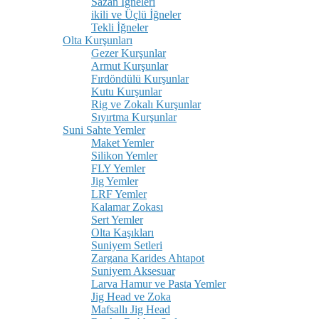
Sazan İğneleri
ikili ve Üçlü İğneler
Tekli İğneler
Olta Kurşunları
Gezer Kurşunlar
Armut Kurşunlar
Fırdöndülü Kurşunlar
Kutu Kurşunlar
Rig ve Zokalı Kurşunlar
Sıyırtma Kurşunlar
Suni Sahte Yemler
Maket Yemler
Silikon Yemler
FLY Yemler
Jig Yemler
LRF Yemler
Kalamar Zokası
Sert Yemler
Olta Kaşıkları
Suniyem Setleri
Zargana Karides Ahtapot
Suniyem Aksesuar
Larva Hamur ve Pasta Yemler
Jig Head ve Zoka
Mafsallı Jig Head