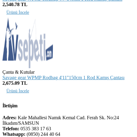
2,540.78 TL
Ürünü İncele
Çanta & Kutular
Savage gear WPMP Rodbag 4'11''150cm 1 Rod Kamış Çantası
2,675.09 TL
Ürünü İncele
İletişim
Adres:
Kale Mahallesi Namık Kemal Cad. Ferah Sk. No:24
İlkadım/SAMSUN
Telefon:
0535 383 17 63
Whatsapp:
(0850) 244 40 64