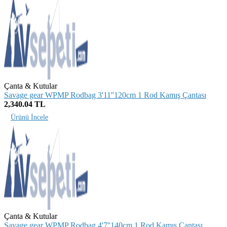
Çanta & Kutular
Savage gear WPMP Rodbag 3'11''120cm 1 Rod Kamış Çantası
2,340.04 TL
Ürünü İncele
Çanta & Kutular
Savage gear WPMP Rodbag 4'7''140cm 1 Rod Kamış Çantası