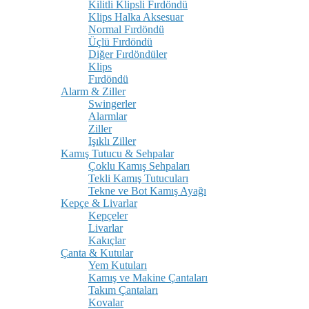
Kilitli Klipsli Fırdöndü
Klips Halka Aksesuar
Normal Fırdöndü
Üçlü Fırdöndü
Diğer Fırdöndüler
Klips
Fırdöndü
Alarm & Ziller
Swingerler
Alarmlar
Ziller
Işıklı Ziller
Kamış Tutucu & Sehpalar
Çoklu Kamış Sehpaları
Tekli Kamış Tutucuları
Tekne ve Bot Kamış Ayağı
Kepçe & Livarlar
Kepçeler
Livarlar
Kakıçlar
Çanta & Kutular
Yem Kutuları
Kamış ve Makine Çantaları
Takım Çantaları
Kovalar