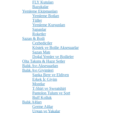
FLY Kutuları
Bazukalar
Yemleme Ekipmanları
Yemleme Botları
Tüller
Yemleme Kurşunları
Sapanlar
Roketler
Sazan & Boili
Cezbediciler
Köstek ve Boilie Aksesuarlar
Sazan Matı
Doğal Yemler ve Boilieler
Olta Takımı & Hazır Setler
Balık Avı Aksesuarları
Balık Avı Giyimleri
Şapka Bere ve Eldiven
Erkek İç Giyim
Montlar
T-Shirt ve Sweatshirt
Pantolon Tulum ve Şort
Buff Kolluk
Balık Ağları
Germe Ağlar
Urgan ve Yakalar