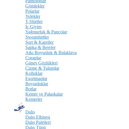
Pantolonlar
Gömlekler
Polarlar
Yelekler
T-Shirtler
İç Giyim
Yağmurluk & Pançolar
Sweatshirtler
Şort & Kapriler
Şapka & Bereler
Atkı Boyunluk & Balaklava
Çoraplar
Güneş Gözlükleri
Çizme & Tulumlar
Kolluklar
Eşortmanlar
Boyunluklar
Botlar
Kemer ve Palaskalar
Kemerler
Dalış
Dalış Elbisesi
Dalış Paletleri
Dalış Tüpü