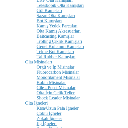
LRF Olta Kamışları
Teleskopik Olta Kamışları
Göl Kamışları
Sazan Olta Kamışları
Bot Kamışları
Kamış Yedek Parçaları
Olta Kamış Aksesuarları
Baitcasting Kamışlar
Trolling Çıkrık Kamışları
Genel Kullanım Kamışları
Tekne Bot Kamışları
Tai Rubber Kamışları
Olta Misinaları
Örgü ve İp Misinalar
Fluorocarbon Misinalar
Monofilament Misinalar
Bobin Misinalar
Çile - Poşet Misinalar
Olta İçin Çelik Teller
Shock Leader Misinalar
Olta İğneleri
Kısa/Uzun Pala İğneler
Çoklu İğneler
Zokalı İğneler
Jig İğneleri