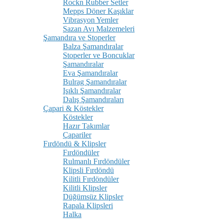
Rockn Rubber Setler
Mepps Döner Kaşıklar
Vibrasyon Yemler
Sazan Avı Malzemeleri
Şamandıra ve Stoperler
Balza Şamandıralar
Stoperler ve Boncuklar
Şamandıralar
Eva Şamandıralar
Bulrag Şamandıralar
Işıklı Şamandıralar
Dalış Şamandıraları
Çapari & Köstekler
Köstekler
Hazır Takımlar
Çapariler
Fırdöndü & Klipsler
Fırdöndüler
Rulmanlı Fırdöndüler
Klipsli Fırdöndü
Kilitli Fırdöndüler
Kilitli Klipsler
Düğümsüz Klipsler
Rapala Klipsleri
Halka