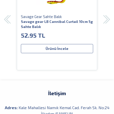
Savage Gear Sahte Balık
Sava
 14
Savage gear LB Cannibal Curtail 10cm 5g
Sav
Sahte Balık
Saht
52.95 TL
52
Ürünü İncele
İletişim
Adres:
Kale Mahallesi Namık Kemal Cad. Ferah Sk. No:24
İlkadım/SAMSUN