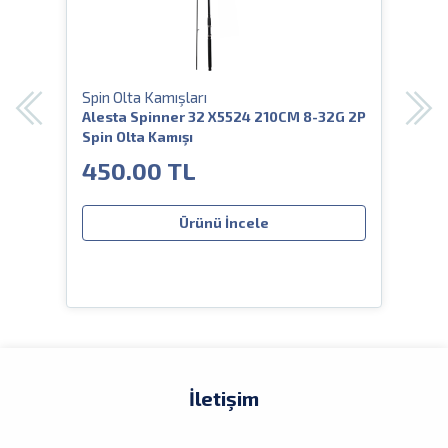
Spin Olta Kamışları
Spin
45GR
Alesta Spinner 32 X5524 210CM 8-32G 2P
Ale
Spin Olta Kamışı
2P S
450.00 TL
58
Ürünü İncele
İletişim