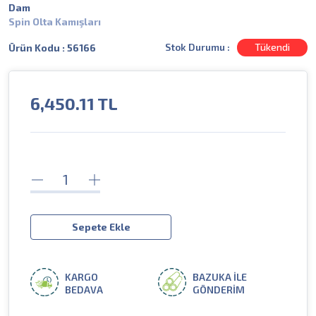
Dam
Spin Olta Kamışları
Stok Durumu :
Tükendi
Ürün Kodu : 56166
6,450.11
TL
Sepete Ekle
KARGO
BAZUKA İLE
BEDAVA
GÖNDERİM