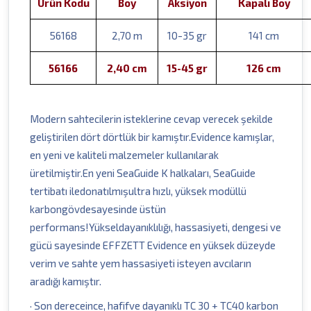
Ürün Kodu
Boy
Aksiyon
Kapalı Boy
56168
2,70 m
10-35 gr
141 cm
56166
2,40 cm
15-45 gr
126 cm
Modern sahtecilerin isteklerine cevap verecek şekilde
geliştirilen dört dörtlük bir kamıştır.Evidence kamışlar,
en yeni ve kaliteli malzemeler kullanılarak
üretilmiştir.En yeni SeaGuide K halkaları, SeaGuide
tertibatı iledonatılmışultra hızlı, yüksek modüllü
karbongövdesayesinde üstün
performans!Yükseldayanıklılığı, hassasiyeti, dengesi ve
gücü sayesinde EFFZETT Evidence en yüksek düzeyde
verim ve sahte yem hassasiyeti isteyen avcıların
aradığı kamıştır.
· Son dereceince, hafifve dayanıklı TC 30 + TC40 karbon