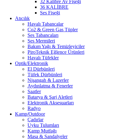
32 Kalibre Av Fişeği
36 KALİBRE
Ses Fişeği
Atıcılık
Havalı Tabancalar
Co2 & Green Gas Tüpler
Ses Tabancaları
Ses Mermileri
Bakım Yağı & Temizleyiciler
PiroTeknik Eğlence Ürünleri
Havalı Tüfekler
Optik/Elektronik
El Dürbünleri
Tüfek Dürbünleri
Nişangah & Lazerler
Aydınlatma & Fenerler
Saatler
Batarya & Şarj Aletleri
Elektronik Aksesuarları
Radyo
Kamp/Outdoor
Çadırlar
Uyku Tulumları
Kamp Mutfağı
Masa & Sandalyeler