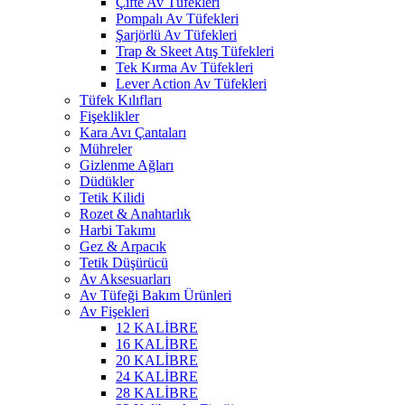
Çifte Av Tüfekleri
Pompalı Av Tüfekleri
Şarjörlü Av Tüfekleri
Trap & Skeet Atış Tüfekleri
Tek Kırma Av Tüfekleri
Lever Action Av Tüfekleri
Tüfek Kılıfları
Fişeklikler
Kara Avı Çantaları
Mühreler
Gizlenme Ağları
Düdükler
Tetik Kilidi
Rozet & Anahtarlık
Harbi Takımı
Gez & Arpacık
Tetik Düşürücü
Av Aksesuarları
Av Tüfeği Bakım Ürünleri
Av Fişekleri
12 KALİBRE
16 KALİBRE
20 KALİBRE
24 KALİBRE
28 KALİBRE