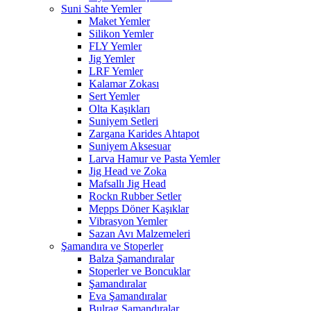
Suni Sahte Yemler
Maket Yemler
Silikon Yemler
FLY Yemler
Jig Yemler
LRF Yemler
Kalamar Zokası
Sert Yemler
Olta Kaşıkları
Suniyem Setleri
Zargana Karides Ahtapot
Suniyem Aksesuar
Larva Hamur ve Pasta Yemler
Jig Head ve Zoka
Mafsallı Jig Head
Rockn Rubber Setler
Mepps Döner Kaşıklar
Vibrasyon Yemler
Sazan Avı Malzemeleri
Şamandıra ve Stoperler
Balza Şamandıralar
Stoperler ve Boncuklar
Şamandıralar
Eva Şamandıralar
Bulrag Şamandıralar