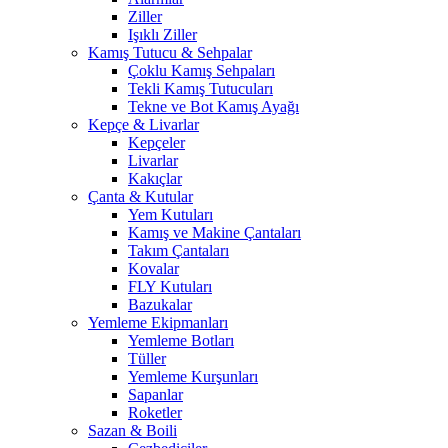
Ziller
Işıklı Ziller
Kamış Tutucu & Sehpalar
Çoklu Kamış Sehpaları
Tekli Kamış Tutucuları
Tekne ve Bot Kamış Ayağı
Kepçe & Livarlar
Kepçeler
Livarlar
Kakıçlar
Çanta & Kutular
Yem Kutuları
Kamış ve Makine Çantaları
Takım Çantaları
Kovalar
FLY Kutuları
Bazukalar
Yemleme Ekipmanları
Yemleme Botları
Tüller
Yemleme Kurşunları
Sapanlar
Roketler
Sazan & Boili