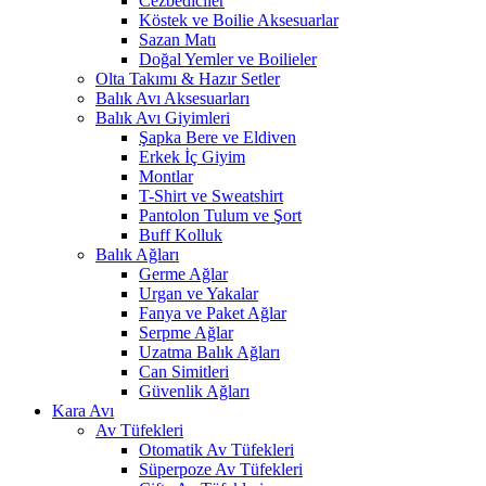
Cezbediciler
Köstek ve Boilie Aksesuarlar
Sazan Matı
Doğal Yemler ve Boilieler
Olta Takımı & Hazır Setler
Balık Avı Aksesuarları
Balık Avı Giyimleri
Şapka Bere ve Eldiven
Erkek İç Giyim
Montlar
T-Shirt ve Sweatshirt
Pantolon Tulum ve Şort
Buff Kolluk
Balık Ağları
Germe Ağlar
Urgan ve Yakalar
Fanya ve Paket Ağlar
Serpme Ağlar
Uzatma Balık Ağları
Can Simitleri
Güvenlik Ağları
Kara Avı
Av Tüfekleri
Otomatik Av Tüfekleri
Süperpoze Av Tüfekleri