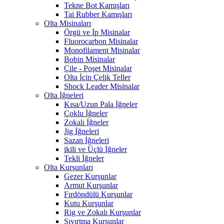
Tekne Bot Kamışları
Tai Rubber Kamışları
Olta Misinaları
Örgü ve İp Misinalar
Fluorocarbon Misinalar
Monofilament Misinalar
Bobin Misinalar
Çile - Poşet Misinalar
Olta İçin Çelik Teller
Shock Leader Misinalar
Olta İğneleri
Kısa/Uzun Pala İğneler
Çoklu İğneler
Zokalı İğneler
Jig İğneleri
Sazan İğneleri
ikili ve Üçlü İğneler
Tekli İğneler
Olta Kurşunları
Gezer Kurşunlar
Armut Kurşunlar
Fırdöndülü Kurşunlar
Kutu Kurşunlar
Rig ve Zokalı Kurşunlar
Sıyırtma Kurşunlar