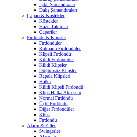
Işıklı Şamandıralar
Dalış Şamandıraları
Çapari & Köstekler
Köstekler
Hazır Takımlar
Çapariler
Fırdöndü & Klipsler
Fırdöndüler
Rulmanlı Fırdöndüler
Klipsli Fırdöndü
Kilitli Fırdöndüler
Kilitli Klipsler
Düğümsüz Klipsler
Rapala Klipsleri
Halka
Kilitli Klipsli Fırdöndü
Klips Halka Aksesuar
Normal Fırdöndü
Üçlü Fırdöndü
Diğer Fırdöndüler
Klips
Fırdöndü
Alarm & Ziller
Swingerler
Alarmlar