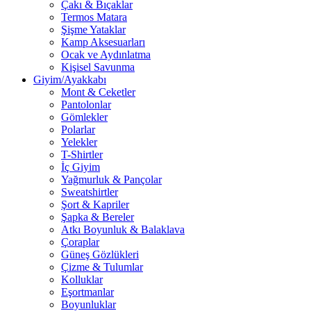
Çakı & Bıçaklar
Termos Matara
Şişme Yataklar
Kamp Aksesuarları
Ocak ve Aydınlatma
Kişisel Savunma
Giyim/Ayakkabı
Mont & Ceketler
Pantolonlar
Gömlekler
Polarlar
Yelekler
T-Shirtler
İç Giyim
Yağmurluk & Pançolar
Sweatshirtler
Şort & Kapriler
Şapka & Bereler
Atkı Boyunluk & Balaklava
Çoraplar
Güneş Gözlükleri
Çizme & Tulumlar
Kolluklar
Eşortmanlar
Boyunluklar