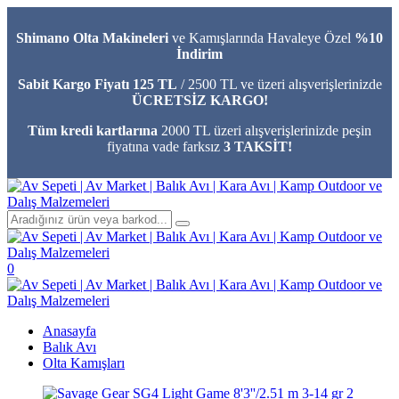
Shimano Olta Makineleri
ve Kamışlarında Havaleye Özel
%10
İndirim
Sabit Kargo Fiyatı 125 TL
/ 2500 TL ve üzeri alışverişlerinizde
ÜCRETSİZ KARGO!
Tüm kredi kartlarına
2000 TL üzeri alışverişlerinizde peşin
fiyatına vade farksız
3 TAKSİT!
0
Anasayfa
Balık Avı
Olta Kamışları