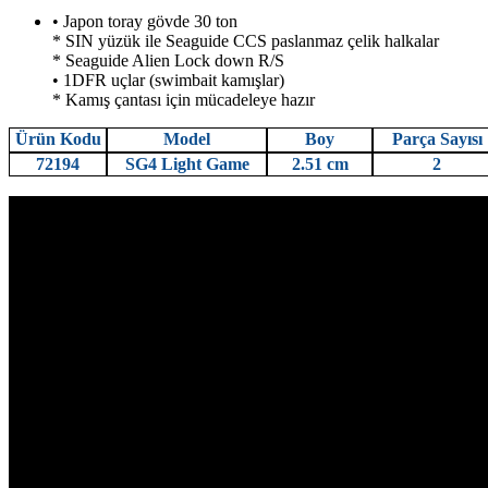
• Japon toray gövde 30 ton
* SIN yüzük ile Seaguide CCS paslanmaz çelik halkalar
* Seaguide Alien Lock down R/S
• 1DFR uçlar (swimbait kamışlar)
* Kamış çantası için mücadeleye hazır
Ürün Kodu
Model
Boy
Parça Sayısı
72194
SG4 Light Game
2.51 cm
2