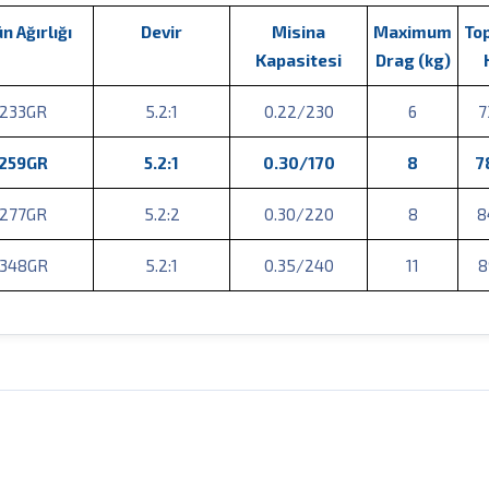
n Ağırlığı
Devir
Misina
Maximum
To
Kapasitesi
Drag (kg)
233GR
5.2:1
0.22/230
6
7
259GR
5.2:1
0.30/170
8
7
277GR
5.2:2
0.30/220
8
8
348GR
5.2:1
0.35/240
11
8