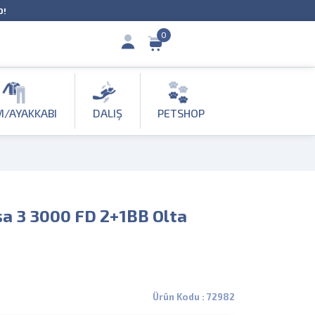
O!
0
M/AYAKKABI
DALIŞ
PETSHOP
a 3 3000 FD 2+1BB Olta
Ürün Kodu : 72982