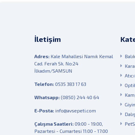
İletişim
Kate
Adres:
Kale Mahallesi Namık Kemal
Balık
Cad. Ferah Sk. No:24
Kara
İlkadım/SAMSUN
Atıcı
Telefon:
0535 383 17 63
Opti
Kam
Whatsapp:
(0850) 244 40 64
Giyi
E-Posta:
info@avsepeti.com
Dalı
Çalışma Saatleri:
09:00 - 19:00,
Pet
Pazartesi - Cumartesi 11:00 - 17:00