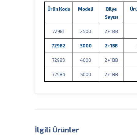
Ürün Kodu
Modeli
Bilye
Ürü
Sayısı
72981
2500
2+1BB
72982
3000
2+1BB
72983
4000
2+1BB
72984
5000
2+1BB
İlgili Ürünler