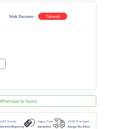
Stok Durumu :
Tükendi
Whatsapp ile Sipariş
%100 Orjinal
Uygun Fiyat
2500 TL ve Üzeri
Güvenli Alışveriş
Garantisi
Kargo Ücretsiz