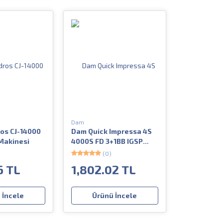
Dam
os CJ-14000
Dam Quick Impressa 4S
 Makinesi
4000S FD 3+1BB IGSP
Olta Makinesi
(0)
6 TL
1,802.02 TL
 İncele
Ürünü İncele