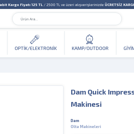
abit Kargo Fiyatı 125 TL
/ 2500 TL ve üzeri alışverişlerinizde
ÜCRETSİZ KARG
OPTIK/ELEKTRONIK
KAMP/OUTDOOR
GIYI
Dam Quick Impress
Makinesi
Dam
Olta Makineleri