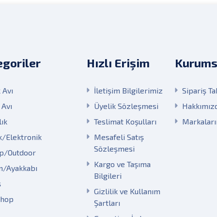
goriler
Hızlı Erişim
Kurums
 Avı
İletişim Bilgilerimiz
Sipariş Ta
 Avı
Üyelik Sözleşmesi
Hakkımız
lık
Teslimat Koşulları
Markalar
k/Elektronik
Mesafeli Satış
Sözleşmesi
p/Outdoor
Kargo ve Taşıma
m/Ayakkabı
Bilgileri
ş
Gizlilik ve Kullanım
Shop
Şartları