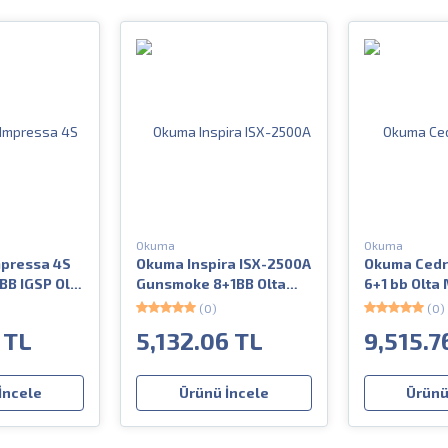
Okuma
Okuma
mpressa 4S
Okuma Inspira ISX-2500A
Okuma Cedr
BB IGSP Olta
Gunsmoke 8+1BB Olta
6+1 bb Olta
Makinesi
(0)
(0)
 TL
5,132.06 TL
9,515.7
İncele
Ürünü İncele
Ürünü