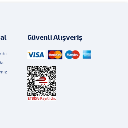
al
Güvenli Alışveriş
kibi
da
ımız