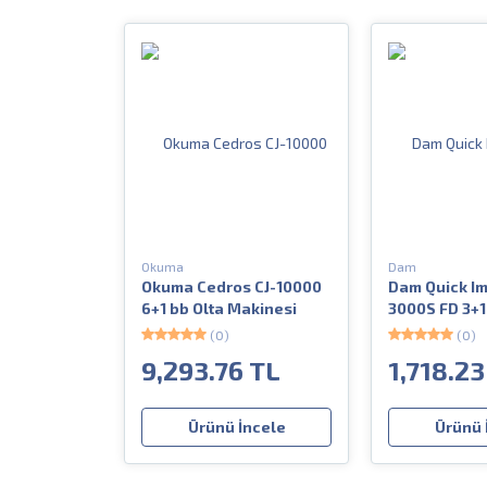
Okuma
Dam
Okuma Cedros CJ-10000
Dam Quick I
6+1 bb Olta Makinesi
3000S FD 3+1
Makinesi
(0)
(0)
9,293.76 TL
1,718.23
Ürünü İncele
Ürünü 