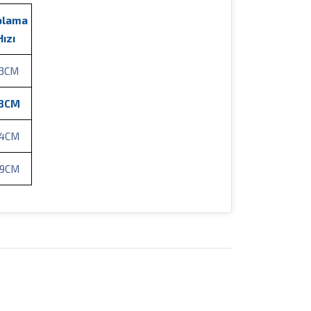
plama
Hızı
3CM
8CM
4CM
9CM