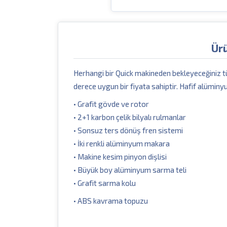
Ür
Herhangi bir Quick makineden bekleyeceğiniz t
derece uygun bir fiyata sahiptir. Hafif alüminy
• Grafit gövde ve rotor
• 2+1 karbon çelik bilyalı rulmanlar
• Sonsuz ters dönüş fren sistemi
• İki renkli alüminyum makara
• Makine kesim pinyon dişlisi
• Büyük boy alüminyum sarma teli
• Grafit sarma kolu
• ABS kavrama topuzu