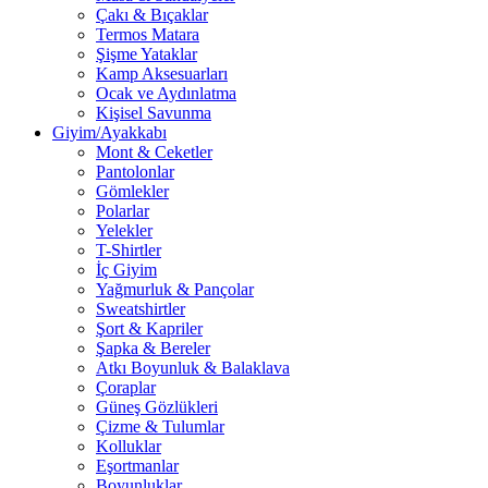
Çakı & Bıçaklar
Termos Matara
Şişme Yataklar
Kamp Aksesuarları
Ocak ve Aydınlatma
Kişisel Savunma
Giyim/Ayakkabı
Mont & Ceketler
Pantolonlar
Gömlekler
Polarlar
Yelekler
T-Shirtler
İç Giyim
Yağmurluk & Pançolar
Sweatshirtler
Şort & Kapriler
Şapka & Bereler
Atkı Boyunluk & Balaklava
Çoraplar
Güneş Gözlükleri
Çizme & Tulumlar
Kolluklar
Eşortmanlar
Boyunluklar