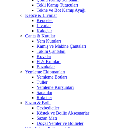
Tekli Kamış Tutucuları
Tekne ve Bot Kamış Ayağı
Kepçe & Livarlar
Kepçeler
Livarlar
Kakıçlar
Çanta & Kutular
Yem Kutuları
Kamış ve Makine Çantaları
Takım Çantaları
Kovalar
FLY Kutuları
Bazukalar
Yemleme Ekipmanları
Yemleme Botları
Tüller
Yemleme Kurşunları
Sapanlar
Roketler
Sazan & Boili
Cezbediciler
Köstek ve Boilie Aksesuarlar
Sazan Matı
Doğal Yemler ve Boilieler