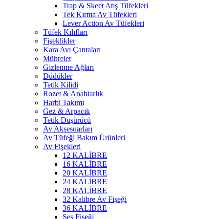
Trap & Skeet Atış Tüfekleri
Tek Kırma Av Tüfekleri
Lever Action Av Tüfekleri
Tüfek Kılıfları
Fişeklikler
Kara Avı Çantaları
Mühreler
Gizlenme Ağları
Düdükler
Tetik Kilidi
Rozet & Anahtarlık
Harbi Takımı
Gez & Arpacık
Tetik Düşürücü
Av Aksesuarları
Av Tüfeği Bakım Ürünleri
Av Fişekleri
12 KALİBRE
16 KALİBRE
20 KALİBRE
24 KALİBRE
28 KALİBRE
32 Kalibre Av Fişeği
36 KALİBRE
Ses Fişeği