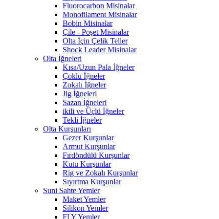
Fluorocarbon Misinalar
Monofilament Misinalar
Bobin Misinalar
Çile - Poşet Misinalar
Olta İçin Çelik Teller
Shock Leader Misinalar
Olta İğneleri
Kısa/Uzun Pala İğneler
Çoklu İğneler
Zokalı İğneler
Jig İğneleri
Sazan İğneleri
ikili ve Üçlü İğneler
Tekli İğneler
Olta Kurşunları
Gezer Kurşunlar
Armut Kurşunlar
Fırdöndülü Kurşunlar
Kutu Kurşunlar
Rig ve Zokalı Kurşunlar
Sıyırtma Kurşunlar
Suni Sahte Yemler
Maket Yemler
Silikon Yemler
FLY Yemler