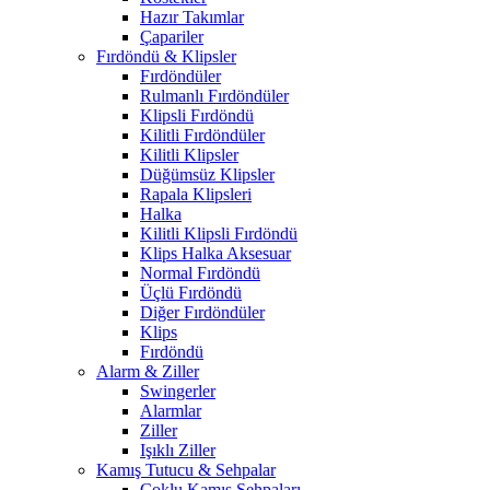
Hazır Takımlar
Çapariler
Fırdöndü & Klipsler
Fırdöndüler
Rulmanlı Fırdöndüler
Klipsli Fırdöndü
Kilitli Fırdöndüler
Kilitli Klipsler
Düğümsüz Klipsler
Rapala Klipsleri
Halka
Kilitli Klipsli Fırdöndü
Klips Halka Aksesuar
Normal Fırdöndü
Üçlü Fırdöndü
Diğer Fırdöndüler
Klips
Fırdöndü
Alarm & Ziller
Swingerler
Alarmlar
Ziller
Işıklı Ziller
Kamış Tutucu & Sehpalar
Çoklu Kamış Sehpaları