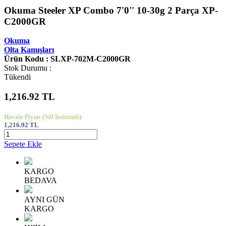
Okuma Steeler XP Combo 7'0'' 10-30g 2 Parça XP-
C2000GR
Okuma
Olta Kamışları
Ürün Kodu : SLXP-702M-C2000GR
Stok Durumu :
Tükendi
1,216.92
TL
Havale Fiyatı
(%0 İndirimli)
1,216.92
TL
Sepete Ekle
KARGO
BEDAVA
AYNI GÜN
KARGO