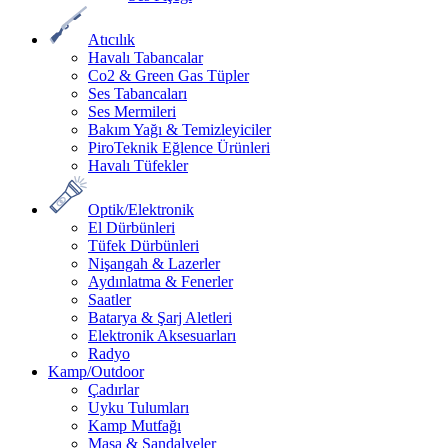
Atıcılık
Havalı Tabancalar
Co2 & Green Gas Tüpler
Ses Tabancaları
Ses Mermileri
Bakım Yağı & Temizleyiciler
PiroTeknik Eğlence Ürünleri
Havalı Tüfekler
Optik/Elektronik
El Dürbünleri
Tüfek Dürbünleri
Nişangah & Lazerler
Aydınlatma & Fenerler
Saatler
Batarya & Şarj Aletleri
Elektronik Aksesuarları
Radyo
Kamp/Outdoor
Çadırlar
Uyku Tulumları
Kamp Mutfağı
Masa & Sandalyeler