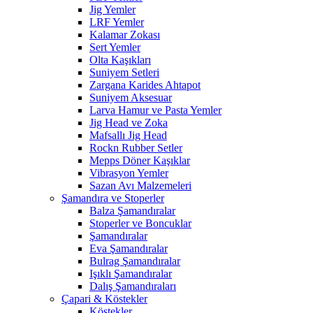
Jig Yemler
LRF Yemler
Kalamar Zokası
Sert Yemler
Olta Kaşıkları
Suniyem Setleri
Zargana Karides Ahtapot
Suniyem Aksesuar
Larva Hamur ve Pasta Yemler
Jig Head ve Zoka
Mafsallı Jig Head
Rockn Rubber Setler
Mepps Döner Kaşıklar
Vibrasyon Yemler
Sazan Avı Malzemeleri
Şamandıra ve Stoperler
Balza Şamandıralar
Stoperler ve Boncuklar
Şamandıralar
Eva Şamandıralar
Bulrag Şamandıralar
Işıklı Şamandıralar
Dalış Şamandıraları
Çapari & Köstekler
Köstekler