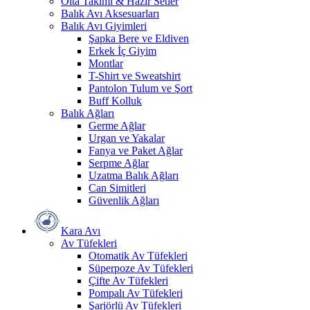
Olta Takımı & Hazır Setler
Balık Avı Aksesuarları
Balık Avı Giyimleri
Şapka Bere ve Eldiven
Erkek İç Giyim
Montlar
T-Shirt ve Sweatshirt
Pantolon Tulum ve Şort
Buff Kolluk
Balık Ağları
Germe Ağlar
Urgan ve Yakalar
Fanya ve Paket Ağlar
Serpme Ağlar
Uzatma Balık Ağları
Can Simitleri
Güvenlik Ağları
Kara Avı
Av Tüfekleri
Otomatik Av Tüfekleri
Süperpoze Av Tüfekleri
Çifte Av Tüfekleri
Pompalı Av Tüfekleri
Şarjörlü Av Tüfekleri