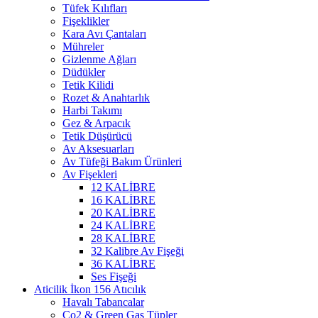
Tüfek Kılıfları
Fişeklikler
Kara Avı Çantaları
Mühreler
Gizlenme Ağları
Düdükler
Tetik Kilidi
Rozet & Anahtarlık
Harbi Takımı
Gez & Arpacık
Tetik Düşürücü
Av Aksesuarları
Av Tüfeği Bakım Ürünleri
Av Fişekleri
12 KALİBRE
16 KALİBRE
20 KALİBRE
24 KALİBRE
28 KALİBRE
32 Kalibre Av Fişeği
36 KALİBRE
Ses Fişeği
Atıcılık
Havalı Tabancalar
Co2 & Green Gas Tüpler