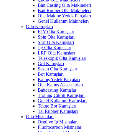
Bait Casting Olta Makineleri
Bait Runner Olta Makineleri
Olta Makine Yedek Parçaları
Genel Kullanım Makineleri
Olta Kamışları
FLY Olta Kamışları
Spin Olta Kamışları
Surf Olta Kamışları
Jig Olta Kamışları
LRF Olta Kamışları
Teleskopik Olta Kamışları
Göl Kamışları
Sazan Olta Kamışları
Bot Kamışları
Kamış Yedek Parçaları
Olta Kamış Aksesuarları
Baitcasting Kamışlar
Trolling Çıkrık Kamışları
Genel Kullanım Kamışları
Tekne Bot Kamışları
Tai Rubber Kamışları
Olta Misinaları
Örgü ve İp Misinalar
Fluorocarbon Misinalar