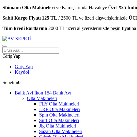
Shimano Olta Makineleri
ve Kamışlarında Havaleye Özel
%5 İndi
Sabit Kargo Fiyatı 125 TL
/ 2500 TL ve üzeri alışverişlerinizde
ÜC
Tüm kredi kartlarına
2000 TL üzeri alışverişlerinizde peşin fiyatına
Giriş Yap
Giriş Yap
Kaydol
Sepetim
0
Balık Avı
Olta Makineleri
FLY Olta Makineleri
LRF Olta Makineleri
Spin Olta Makineleri
Surf Olta Makineleri
Jig Olta Makineleri
Sazan Olta Makineleri
Çıkrık Olta Makineleri