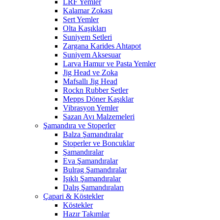
LRF Yemler
Kalamar Zokası
Sert Yemler
Olta Kaşıkları
Suniyem Setleri
Zargana Karides Ahtapot
Suniyem Aksesuar
Larva Hamur ve Pasta Yemler
Jig Head ve Zoka
Mafsallı Jig Head
Rockn Rubber Setler
Mepps Döner Kaşıklar
Vibrasyon Yemler
Sazan Avı Malzemeleri
Şamandıra ve Stoperler
Balza Şamandıralar
Stoperler ve Boncuklar
Şamandıralar
Eva Şamandıralar
Bulrag Şamandıralar
Işıklı Şamandıralar
Dalış Şamandıraları
Çapari & Köstekler
Köstekler
Hazır Takımlar