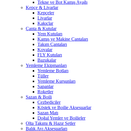
Tekne ve Bot Kamış Ayağı
Kepçe & Livarlar
Kepçeler
Livarlar
Kakıçlar
Çanta & Kutular
Yem Kutuları
Kamış ve Makine Çantaları
Takım Çantaları
Kovalar
FLY Kutuları
Bazukalar
Yemleme Ekipmanları
Yemleme Botları
Tüller
Yemleme Kurşunları
Sapanlar
Roketler
Sazan & Boili
Cezbediciler
Köstek ve Boilie Aksesuarlar
Sazan Matı
Doğal Yemler ve Boilieler
Olta Takımı & Hazır Setler
Balık Avı Aksesuarları