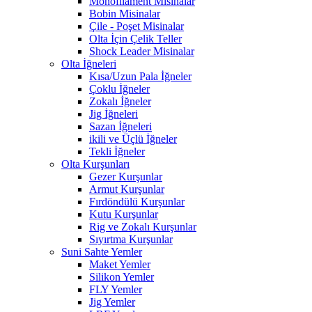
Monofilament Misinalar
Bobin Misinalar
Çile - Poşet Misinalar
Olta İçin Çelik Teller
Shock Leader Misinalar
Olta İğneleri
Kısa/Uzun Pala İğneler
Çoklu İğneler
Zokalı İğneler
Jig İğneleri
Sazan İğneleri
ikili ve Üçlü İğneler
Tekli İğneler
Olta Kurşunları
Gezer Kurşunlar
Armut Kurşunlar
Fırdöndülü Kurşunlar
Kutu Kurşunlar
Rig ve Zokalı Kurşunlar
Sıyırtma Kurşunlar
Suni Sahte Yemler
Maket Yemler
Silikon Yemler
FLY Yemler
Jig Yemler