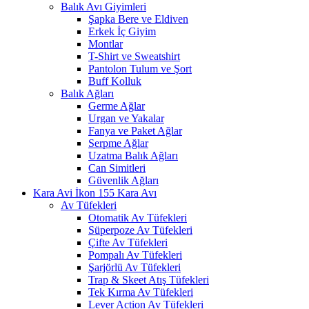
Balık Avı Giyimleri
Şapka Bere ve Eldiven
Erkek İç Giyim
Montlar
T-Shirt ve Sweatshirt
Pantolon Tulum ve Şort
Buff Kolluk
Balık Ağları
Germe Ağlar
Urgan ve Yakalar
Fanya ve Paket Ağlar
Serpme Ağlar
Uzatma Balık Ağları
Can Simitleri
Güvenlik Ağları
Kara Avı
Av Tüfekleri
Otomatik Av Tüfekleri
Süperpoze Av Tüfekleri
Çifte Av Tüfekleri
Pompalı Av Tüfekleri
Şarjörlü Av Tüfekleri
Trap & Skeet Atış Tüfekleri
Tek Kırma Av Tüfekleri
Lever Action Av Tüfekleri