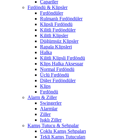
Çapariler
Fırdöndü & Klipsler
Fırdöndüler
Rulmanlı Fırdöndüler
Klipsli Fırdöndü
Kilitli Fırdöndüler
Kilitli Klipsler
Düğümsüz Klipsler
Rapala Klipsleri
Halka
Kilitli Klipsli Fırdöndü
Klips Halka Aksesuar
Normal Fırdöndü
Üçlü Fırdöndü
Diğer Fırdöndüler
Klips
Fırdöndü
Alarm & Ziller
Swingerler
Alarmlar
Ziller
Işıklı Ziller
Kamış Tutucu & Sehpalar
Çoklu Kamış Sehpaları
Tekli Kamış Tutucuları