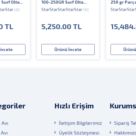
Surf Olta
100-250GR Surf Olta
250 gr Parça
Kamışı
(0)
(0)
0 TL
5,250.00 TL
15,484
İncele
Ürünü İncele
Ürünü
goriler
Hızlı Erişim
Kurums
 Avı
İletişim Bilgilerimiz
Sipariş Ta
 Avı
Üyelik Sözleşmesi
Hakkımız