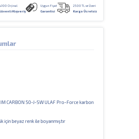
%100 Orjinal
Uygun Fiyat
2500 TL ve Üzeri
Güvenli Alışveriş
Garantisi
Kargo Ücretsiz
umlar
lü SCRIM CARBON 50-J-SW ULAF Pro-Force karbon
k için beyaz renk ile boyanmıştır