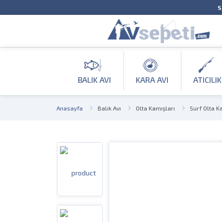
S
BALIK AVI
KARA AVI
ATICILIK
Anasayfa
Balık Avı
Olta Kamışları
Surf Olta K