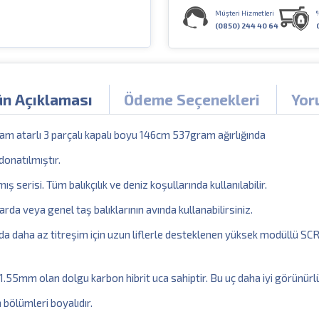
Müşteri Hizmetleri
(0850) 244 40 64
ün Açıklaması
Ödeme Seçenekleri
Yor
 atarlı 3 parçalı kapalı boyu 146cm 537gram ağırlığında
donatılmıştır.
ş serisi. Tüm balıkçılık ve deniz koşullarında kullanılabilir.
arda veya genel taş balıklarının avında kullanabilirsiniz.
sında daha az titreşim için uzun liflerle desteklenen yüksek modül
1.55mm olan dolgu karbon hibrit uca sahiptir. Bu uç daha iyi görünürlü
bölümleri boyalıdır.