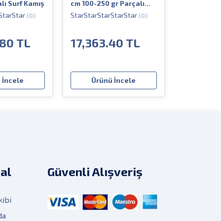
lı Surf Kamış
cm 100-250 gr Parçalı
Surf Kamış
(0)
(0)
.80 TL
17,363.40 TL
 İncele
Ürünü İncele
al
Güvenli Alışveriş
kibi
da