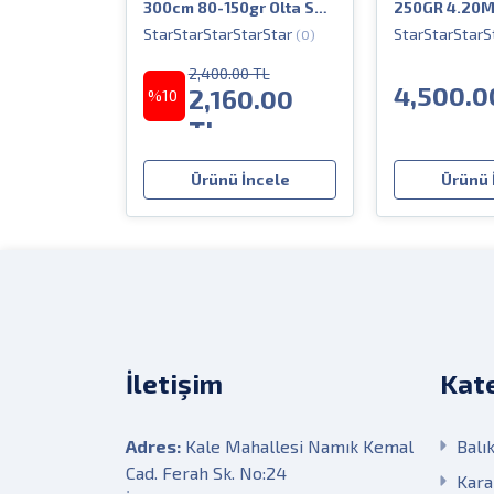
300cm 80-150gr Olta Surf
250GR 4.20M 
Kamışı
Kamışı
(0)
2,400.00 TL
4,500.0
2,160.00
%10
TL
Ürünü İncele
Ürünü 
İletişim
Kate
Adres:
Kale Mahallesi Namık Kemal
Balık
Cad. Ferah Sk. No:24
Kara