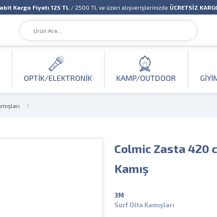
abit Kargo Fiyatı 125 TL
/ 2500 TL ve üzeri alışverişlerinizde
ÜCRETSİZ KARG
OPTIK/ELEKTRONIK
KAMP/OUTDOOR
GIYI
amışları
Colmic Zasta 420 c
Kamış
3M
Surf Olta Kamışları