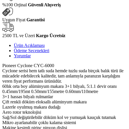
%100 Orjinal
Güvenli Alışveriş
Uygun Fiyat
Garantisi
2500 TL ve Üzeri
Kargo Ücretsiz
Ürün Açıklaması
Ödeme Seçenekleri
Yorumlar
Pioneer Cyclone CYC-6000
Cyclone serisi hem tatlı suda hemde tuzlu suda birçok balık türü ile
mücadele edebilecek kalitedir, tam anlamıyla paranızın karşılığını
veren fiyat performans ürünüdür.
60lık orta boy alüminyum makara 3+1 bilyalı, 5:1.1 devir oranı
0.45mm/195mt 0.50mm/155metre 0.60mm/110metre
3+1 hassas bilyalı rulmanlar
Çift renkli döküm eloksallı alüminyum makara
Lazerle oyulmuş makara dudağı
Aero rotor teknolojisi
Sağ/Sol değiştirilebilir döküm kol ve yumuşak kauçuk tutamak
Mikro ayarlanabilir çoklu kalama sistemi
Makine kesimli pirinç pinyon dişlisi