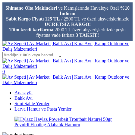
Shimano Olta Makineleri
ve Kamışlarında Havaleye Özel
%10
İndirim
Sabit Kargo Fiyatı 125 TL
/ 2500 TL ve üzeri alışverişlerinizde
ÜCRETSİZ KARGO!
Tüm kredi kartlarına
2000 TL üzeri alışverişlerinizde peşin
fiyatına vade farksız
3 TAKSİT!
0
Anasayfa
Balık Avı
Suni Sahte Yemler
Larva Hamur ve Pasta Yemler