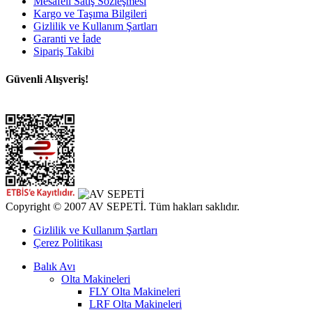
Mesafeli Satış Sözleşmesi
Kargo ve Taşıma Bilgileri
Gizlilik ve Kullanım Şartları
Garanti ve İade
Sipariş Takibi
Güvenli Alışveriş!
Copyright © 2007 AV SEPETİ. Tüm hakları saklıdır.
Gizlilik ve Kullanım Şartları
Çerez Politikası
Balık Avı
Olta Makineleri
FLY Olta Makineleri
LRF Olta Makineleri