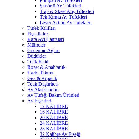
Pompalı Av Tüfekleri
Şarjörlü Av Tüfekleri
Trap & Skeet Atış Tüfekleri
Tek Kırma Av Tüfekleri
Lever Action Av Tüfekleri
Tüfek Kılıfları
Fişeklikler
Kara Avı Çantaları
Mühreler
Gizlenme Ağları
Düdükler
Tetik Kilidi
Rozet & Anahtarlık
Harbi Takımı
Gez & Arpacık
Tetik Düşürücü
Av Aksesuarları
Av Tüfeği Bakım Ürünleri
Av Fişekleri
12 KALİBRE
16 KALİBRE
20 KALİBRE
24 KALİBRE
28 KALİBRE
32 Kalibre Av Fişeği