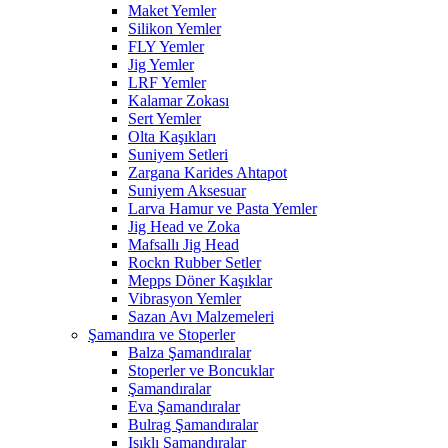
Maket Yemler
Silikon Yemler
FLY Yemler
Jig Yemler
LRF Yemler
Kalamar Zokası
Sert Yemler
Olta Kaşıkları
Suniyem Setleri
Zargana Karides Ahtapot
Suniyem Aksesuar
Larva Hamur ve Pasta Yemler
Jig Head ve Zoka
Mafsallı Jig Head
Rockn Rubber Setler
Mepps Döner Kaşıklar
Vibrasyon Yemler
Sazan Avı Malzemeleri
Şamandıra ve Stoperler
Balza Şamandıralar
Stoperler ve Boncuklar
Şamandıralar
Eva Şamandıralar
Bulrag Şamandıralar
Işıklı Şamandıralar