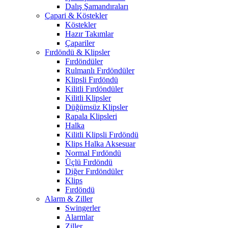
Dalış Şamandıraları
Çapari & Köstekler
Köstekler
Hazır Takımlar
Çapariler
Fırdöndü & Klipsler
Fırdöndüler
Rulmanlı Fırdöndüler
Klipsli Fırdöndü
Kilitli Fırdöndüler
Kilitli Klipsler
Düğümsüz Klipsler
Rapala Klipsleri
Halka
Kilitli Klipsli Fırdöndü
Klips Halka Aksesuar
Normal Fırdöndü
Üçlü Fırdöndü
Diğer Fırdöndüler
Klips
Fırdöndü
Alarm & Ziller
Swingerler
Alarmlar
Ziller