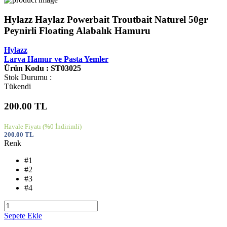
Hylazz Haylaz Powerbait Troutbait Naturel 50gr
Peynirli Floating Alabalık Hamuru
Hylazz
Larva Hamur ve Pasta Yemler
Ürün Kodu : ST03025
Stok Durumu :
Tükendi
200.00
TL
Havale Fiyatı
(%0 İndirimli)
200.00
TL
Renk
#1
#2
#3
#4
Sepete Ekle