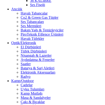
36 KALİBRE
Ses Fişeği
Atıcılık
Havalı Tabancalar
Co2 & Green Gas Tüpler
Ses Tabancaları
Ses Mermileri
Bakım Yağı & Temizleyiciler
PiroTeknik Eğlence Ürünleri
Havalı Tüfekler
Optik/Elektronik
El Dürbünleri
Tüfek Dürbünleri
Nişangah & Lazerler
Aydınlatma & Fenerler
Saatler
Batarya & Şarj Aletleri
Elektronik Aksesuarları
Radyo
Kamp/Outdoor
Çadırlar
Uyku Tulumları
Kamp Mutfağı
Masa & Sandalyeler
Çakı & Bıçaklar