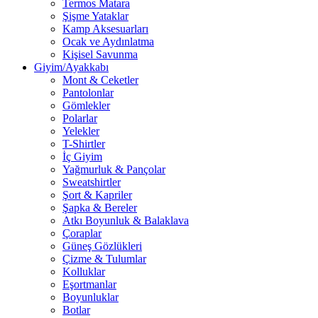
Termos Matara
Şişme Yataklar
Kamp Aksesuarları
Ocak ve Aydınlatma
Kişisel Savunma
Giyim/Ayakkabı
Mont & Ceketler
Pantolonlar
Gömlekler
Polarlar
Yelekler
T-Shirtler
İç Giyim
Yağmurluk & Pançolar
Sweatshirtler
Şort & Kapriler
Şapka & Bereler
Atkı Boyunluk & Balaklava
Çoraplar
Güneş Gözlükleri
Çizme & Tulumlar
Kolluklar
Eşortmanlar
Boyunluklar
Botlar