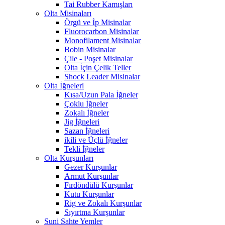
Tai Rubber Kamışları
Olta Misinaları
Örgü ve İp Misinalar
Fluorocarbon Misinalar
Monofilament Misinalar
Bobin Misinalar
Çile - Poşet Misinalar
Olta İçin Çelik Teller
Shock Leader Misinalar
Olta İğneleri
Kısa/Uzun Pala İğneler
Çoklu İğneler
Zokalı İğneler
Jig İğneleri
Sazan İğneleri
ikili ve Üçlü İğneler
Tekli İğneler
Olta Kurşunları
Gezer Kurşunlar
Armut Kurşunlar
Fırdöndülü Kurşunlar
Kutu Kurşunlar
Rig ve Zokalı Kurşunlar
Sıyırtma Kurşunlar
Suni Sahte Yemler