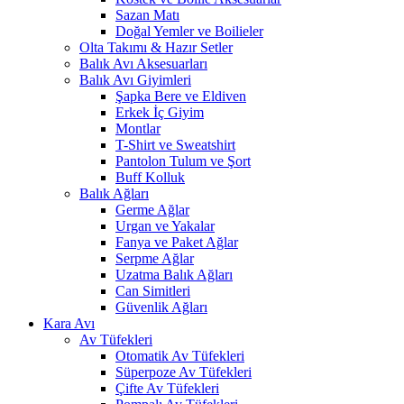
Sazan Matı
Doğal Yemler ve Boilieler
Olta Takımı & Hazır Setler
Balık Avı Aksesuarları
Balık Avı Giyimleri
Şapka Bere ve Eldiven
Erkek İç Giyim
Montlar
T-Shirt ve Sweatshirt
Pantolon Tulum ve Şort
Buff Kolluk
Balık Ağları
Germe Ağlar
Urgan ve Yakalar
Fanya ve Paket Ağlar
Serpme Ağlar
Uzatma Balık Ağları
Can Simitleri
Güvenlik Ağları
Kara Avı
Av Tüfekleri
Otomatik Av Tüfekleri
Süperpoze Av Tüfekleri
Çifte Av Tüfekleri