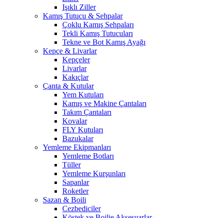
Işıklı Ziller
Kamış Tutucu & Sehpalar
Çoklu Kamış Sehpaları
Tekli Kamış Tutucuları
Tekne ve Bot Kamış Ayağı
Kepçe & Livarlar
Kepçeler
Livarlar
Kakıçlar
Çanta & Kutular
Yem Kutuları
Kamış ve Makine Çantaları
Takım Çantaları
Kovalar
FLY Kutuları
Bazukalar
Yemleme Ekipmanları
Yemleme Botları
Tüller
Yemleme Kurşunları
Sapanlar
Roketler
Sazan & Boili
Cezbediciler
Köstek ve Boilie Aksesuarlar