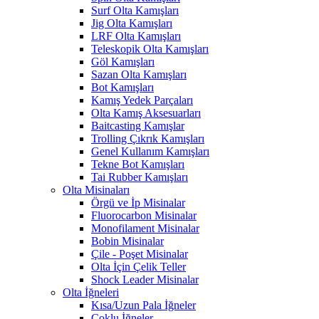
Surf Olta Kamışları
Jig Olta Kamışları
LRF Olta Kamışları
Teleskopik Olta Kamışları
Göl Kamışları
Sazan Olta Kamışları
Bot Kamışları
Kamış Yedek Parçaları
Olta Kamış Aksesuarları
Baitcasting Kamışlar
Trolling Çıkrık Kamışları
Genel Kullanım Kamışları
Tekne Bot Kamışları
Tai Rubber Kamışları
Olta Misinaları
Örgü ve İp Misinalar
Fluorocarbon Misinalar
Monofilament Misinalar
Bobin Misinalar
Çile - Poşet Misinalar
Olta İçin Çelik Teller
Shock Leader Misinalar
Olta İğneleri
Kısa/Uzun Pala İğneler
Çoklu İğneler