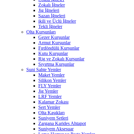
Zokalı İğneler
Jig İğneleri
Sazan İğneleri
ikili ve Üçlü İğneler
Tekli İğneler
Olta Kurşunları
Gezer Kurşunlar
Armut Kurşunlar
Fırdöndülü Kurşunlar
Kutu Kurşunlar
Rig ve Zokalı Kurşunlar
Sıyırtma Kurşunlar
Suni Sahte Yemler
Maket Yemler
Silikon Yemler
FLY Yemler
Jig Yemler
LRF Yemler
Kalamar Zokası
Sert Yemler
Olta Kaşıkları
Suniyem Setleri
Zargana Karides Ahtapot
Suniyem Aksesuar