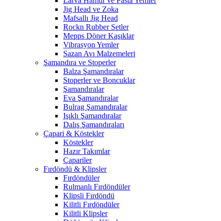
Larva Hamur ve Pasta Yemler
Jig Head ve Zoka
Mafsallı Jig Head
Rockn Rubber Setler
Mepps Döner Kaşıklar
Vibrasyon Yemler
Sazan Avı Malzemeleri
Şamandıra ve Stoperler
Balza Şamandıralar
Stoperler ve Boncuklar
Şamandıralar
Eva Şamandıralar
Bulrag Şamandıralar
Işıklı Şamandıralar
Dalış Şamandıraları
Çapari & Köstekler
Köstekler
Hazır Takımlar
Çapariler
Fırdöndü & Klipsler
Fırdöndüler
Rulmanlı Fırdöndüler
Klipsli Fırdöndü
Kilitli Fırdöndüler
Kilitli Klipsler