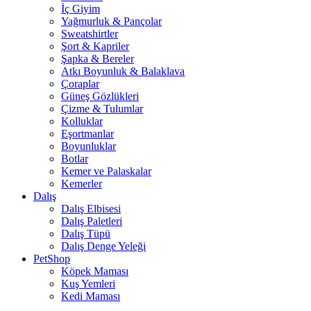
İç Giyim
Yağmurluk & Pançolar
Sweatshirtler
Şort & Kapriler
Şapka & Bereler
Atkı Boyunluk & Balaklava
Çoraplar
Güneş Gözlükleri
Çizme & Tulumlar
Kolluklar
Eşortmanlar
Boyunluklar
Botlar
Kemer ve Palaskalar
Kemerler
Dalış
Dalış Elbisesi
Dalış Paletleri
Dalış Tüpü
Dalış Denge Yeleği
PetShop
Köpek Maması
Kuş Yemleri
Kedi Maması