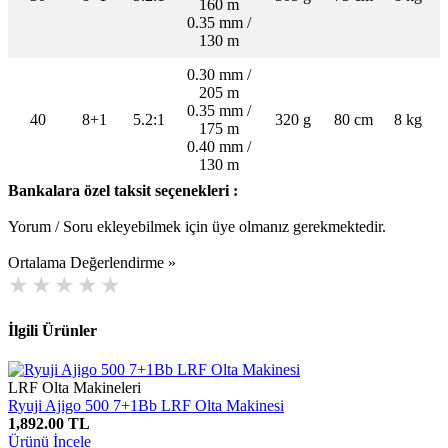
160 m
0.35 mm /
130 m
0.30 mm /
205 m
0.35 mm /
40
8+1
5.2:1
320 g
80 cm
8 kg
175 m
0.40 mm /
130 m
Bankalara özel taksit seçenekleri :
Yorum / Soru ekleyebilmek için üye olmanız gerekmektedir.
Ortalama Değerlendirme »
İlgili Ürünler
LRF Olta Makineleri
Ryuji Ajigo 500 7+1Bb LRF Olta Makinesi
1,892.00 TL
Ürünü İncele