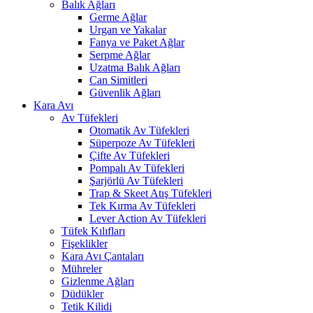
Balık Ağları
Germe Ağlar
Urgan ve Yakalar
Fanya ve Paket Ağlar
Serpme Ağlar
Uzatma Balık Ağları
Can Simitleri
Güvenlik Ağları
Kara Avı
Av Tüfekleri
Otomatik Av Tüfekleri
Süperpoze Av Tüfekleri
Çifte Av Tüfekleri
Pompalı Av Tüfekleri
Şarjörlü Av Tüfekleri
Trap & Skeet Atış Tüfekleri
Tek Kırma Av Tüfekleri
Lever Action Av Tüfekleri
Tüfek Kılıfları
Fişeklikler
Kara Avı Çantaları
Mühreler
Gizlenme Ağları
Düdükler
Tetik Kilidi