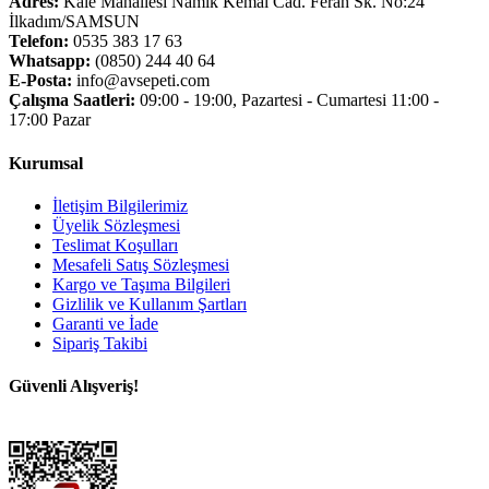
Adres:
Kale Mahallesi Namık Kemal Cad. Ferah Sk. No:24
İlkadım/SAMSUN
Telefon:
0535 383 17 63
Whatsapp:
(0850) 244 40 64
E-Posta:
info@avsepeti.com
Çalışma Saatleri:
09:00 - 19:00, Pazartesi - Cumartesi 11:00 -
17:00 Pazar
Kurumsal
İletişim Bilgilerimiz
Üyelik Sözleşmesi
Teslimat Koşulları
Mesafeli Satış Sözleşmesi
Kargo ve Taşıma Bilgileri
Gizlilik ve Kullanım Şartları
Garanti ve İade
Sipariş Takibi
Güvenli Alışveriş!