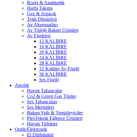
Rozet & Anahtarlık
Harbi Takımı
Gez & Arpacık
Tetik Düşürücü
Av Aksesuarları
Av Tüfeği Bakım Ürünleri
Av Fişekleri
12 KALİBRE
16 KALİBRE
20 KALİBRE
24 KALİBRE
28 KALİBRE
32 Kalibre Av Fişeği
36 KALİBRE
Ses Fişeği
Atıcılık
Havalı Tabancalar
Co2 & Green Gas Tüpler
Ses Tabancaları
Ses Mermileri
Bakım Yağı & Temizleyiciler
PiroTeknik Eğlence Ürünleri
Havalı Tüfekler
Optik/Elektronik
El Dürbünleri