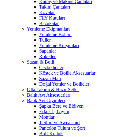
Kamış ve Makine Çantaları
Takım Çantaları
Kovalar
FLY Kutuları
Bazukalar
Yemleme Ekipmanları
Yemleme Botları
Tüller
Yemleme Kurşunları
Sapanlar
Roketler
Sazan & Boili
Cezbediciler
Köstek ve Boilie Aksesuarlar
Sazan Matı
Doğal Yemler ve Boilieler
Olta Takımı & Hazır Setler
Balık Avı Aksesuarları
Balık Avı Giyimleri
Şapka Bere ve Eldiven
Erkek İç Giyim
Montlar
T-Shirt ve Sweatshirt
Pantolon Tulum ve Şort
Buff Kolluk