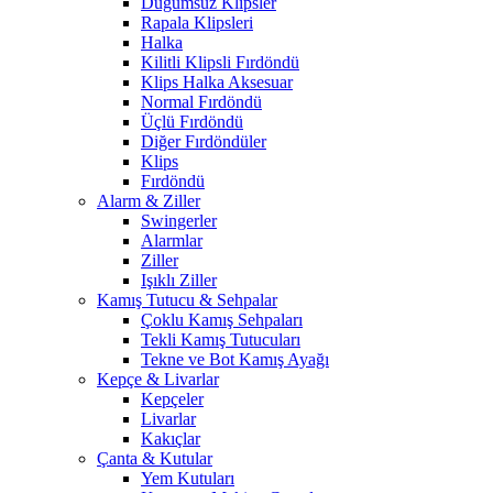
Düğümsüz Klipsler
Rapala Klipsleri
Halka
Kilitli Klipsli Fırdöndü
Klips Halka Aksesuar
Normal Fırdöndü
Üçlü Fırdöndü
Diğer Fırdöndüler
Klips
Fırdöndü
Alarm & Ziller
Swingerler
Alarmlar
Ziller
Işıklı Ziller
Kamış Tutucu & Sehpalar
Çoklu Kamış Sehpaları
Tekli Kamış Tutucuları
Tekne ve Bot Kamış Ayağı
Kepçe & Livarlar
Kepçeler
Livarlar
Kakıçlar
Çanta & Kutular
Yem Kutuları