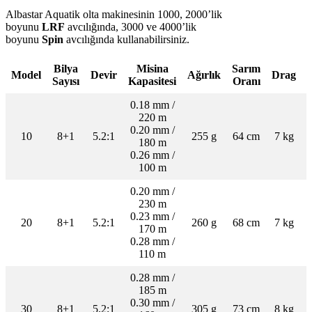
Albastar Aquatik olta makinesinin
1000, 2000’lik
boyunu
LRF
avcılığında, 3000 ve 4000’lik
boyunu
Spin
avcılığında kullanabilirsiniz.
Bilya
Misina
Sarım
Model
Devir
Ağırlık
Drag
Sayısı
Kapasitesi
Oranı
0.18 mm /
220 m
0.20 mm /
10
8+1
5.2:1
255 g
64 cm
7 kg
180 m
0.26 mm /
100 m
0.20 mm /
230 m
0.23 mm /
20
8+1
5.2:1
260 g
68 cm
7 kg
170 m
0.28 mm /
110 m
0.28 mm /
185 m
0.30 mm /
30
8+1
5.2:1
305 g
73 cm
8 kg