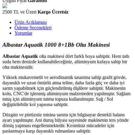
Uygun Fiyat
Garantisi
2500 TL ve Üzeri
Kargo Ücretsiz
Ürün Açıklaması
Ödeme Seçenekleri
Yorumlar
Albastar Aquatik 1000 8+1Bb Olta Makinesi
Albastar Aquatik
olta makinesi dört farklı boya sahiptir. Hem tatlı
suda hem denizde kullanabileceğiniz, alüminyum kafaya sahip bir
olta makinesidir.
Yüksek mukavemetli ve aerodinamik tasarıma sahip grafit gövde,
dayanıklı ve uzun ömürlü atma teline, daha fazla güç ve daha iyi
sarım yapabilmek için güçlendirilmiş dişlilere sahiptir. Makinenin
kolu, CNC'de işlenmiş alüminyum malzemeden yapılmıştır. S
ağlam
tutuş için
alüminyum tutma topuza
kullanılmıştır. Sağ / Sol
değiştirilebilir kol yapısına sahiptir.
Düzgün ve pürüzsüz misina sarımı için bilgisayar destekli balans
ayarı yapılmıştır. Ani duruş bilyası sayesinde makinenin ters yönde
dönüş yapması engellenmektedir.
Kesintisiz mücadeler için
paslanmaya karşı dayanıklı rulmanlara sahiptir.