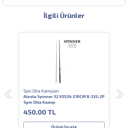
İlgili Ürünler
Spin Olta Kamışları
Spin
45GR
Alesta Spinner 32 X5524 210CM 8-32G 2P
Ale
Spin Olta Kamışı
2P S
450.00 TL
58
Ürünü İncele