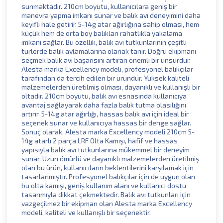
sunmaktadır. 210cm boyutu, kullanıcılara geniş bir
manevra yapma imkanı sunar ve balık avı deneyimini daha
keyifli hale getirir. 5-14g atar ağırlığına sahip olması, hem
küçük hem de orta boy balıkları rahatlıkla yakalama
imkanı sağlar. Bu özellik, balık avı tutkunlarının çeşitli
türlerde balık avlamalarına olanak tanır. Doğru ekipmanı
seçmek balık avı başarısını artıran önemli bir unsurdur.
Alesta marka Excellency modeli, profesyonel balıkçılar
tarafından da tercih edilen bir üründür. Yüksek kaliteli
malzemelerden üretilmiş olması, dayanıklı ve kullanışlı bir
oltadır. 210cm boyutu, balık avı esnasında kullanıcıya
avantaj sağlayarak daha fazla balık tutma olasılığını
artırır. 5-14g atar ağırlığı, hassas balık avı için ideal bir
seçenek sunar ve kullanıcıya hassas bir denge sağlar.
Sonuç olarak, Alesta marka Excellency modeli 210cm 5-
14g atarlı 2 parça LRF Olta Kamışı, hafif ve hassas
yapısıyla balık avı tutkunlarına mükemmel bir deneyim
sunar. Uzun ömürlü ve dayanıklı malzemelerden üretilmiş
olan bu ürün, kullanıcıların beklentilerini karşılamak için
tasarlanmıştır. Profesyonel balıkçılar için de uygun olan
bu olta kamışı, geniş kullanım alanı ve kullanıcı dostu
tasarımıyla dikkat çekmektedir. Balık avı tutkunları için
vazgeçilmez bir ekipman olan Alesta marka Excellency
modeli, kaliteli ve kullanışlı bir seçenektir.