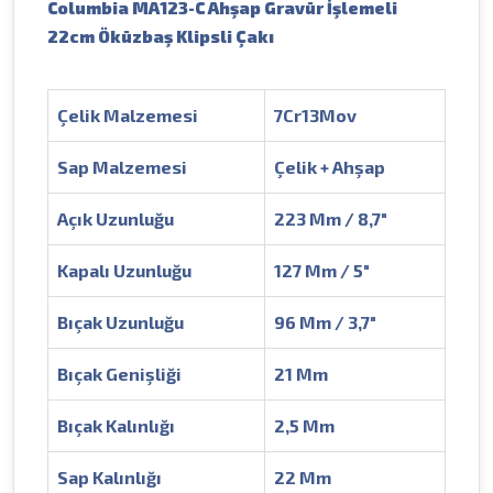
Columbia MA123-C Ahşap Gravür İşlemeli
22cm Öküzbaş Klipsli Çakı
Çelik Malzemesi
7Cr13Mov
Sap Malzemesi
Çelik + Ahşap
Açık Uzunluğu
223 Mm / 8,7"
Kapalı Uzunluğu
127 Mm / 5"
Bıçak Uzunluğu
96 Mm / 3,7"
Bıçak Genişliği
21 Mm
Bıçak Kalınlığı
2,5 Mm
Sap Kalınlığı
22 Mm