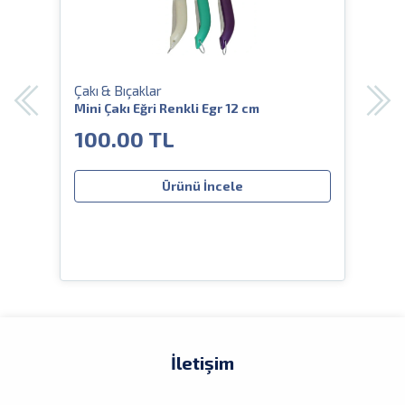
Çakı & Bıçaklar
Çakı
ıflı
Mini Çakı Eğri Renkli Egr 12 cm
Crkt
Deri
100.00 TL
80
Ürünü İncele
İletişim