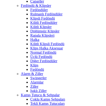
Çapariler
Fırdöndü & Klipsler
Fırdöndüler
Rulmanlı Fırdöndüler
Klipsli Fırdöndü
Kilitli Fırdöndüler
Kilitli Klipsler
Düğümsüz Klipsler
Rapala Klipsleri
Halka
Kilitli Klipsli Fırdöndü
Klips Halka Aksesuar
Normal Fırdöndü
Üçlü Fırdöndü
Diğer Fırdöndüler
Klips
Fırdöndü
Alarm & Ziller
Swingerler
Alarmlar
Ziller
Işıklı Ziller
Kamış Tutucu & Sehpalar
Çoklu Kamış Sehpaları
Tekli Kamış Tutucuları