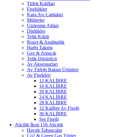
Tüfek Kılıfları
Fişeklikler
Kara Avı Çantaları
Mühreler
Gizlenme Ağları
Düdükler
Tetik Kilidi
Rozet & Anahtarlık
Harbi Takımı
Gez & Arpacık
Tetik Düşürücü
Av Aksesuarları
Av Tüfeği Bakım Ürünleri
Av Fişekleri
12 KALİBRE
16 KALİBRE
20 KALİBRE
24 KALİBRE
28 KALİBRE
32 Kalibre Av Fişeği
36 KALİBRE
Ses Fişeği
Atıcılık
Havalı Tabancalar
Co2 & Green Gas Tüpler