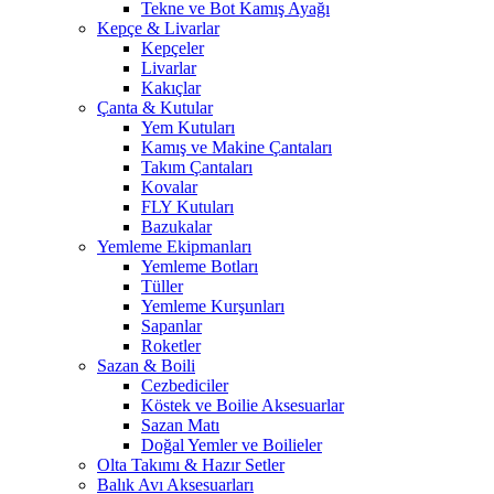
Tekne ve Bot Kamış Ayağı
Kepçe & Livarlar
Kepçeler
Livarlar
Kakıçlar
Çanta & Kutular
Yem Kutuları
Kamış ve Makine Çantaları
Takım Çantaları
Kovalar
FLY Kutuları
Bazukalar
Yemleme Ekipmanları
Yemleme Botları
Tüller
Yemleme Kurşunları
Sapanlar
Roketler
Sazan & Boili
Cezbediciler
Köstek ve Boilie Aksesuarlar
Sazan Matı
Doğal Yemler ve Boilieler
Olta Takımı & Hazır Setler
Balık Avı Aksesuarları