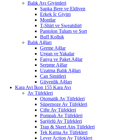
Balık Avı Giyimleri
Şapka Bere ve Eldiven
Erkek İç Giyim
Montlar
T-Shirt ve Sweatshirt
Pantolon Tulum ve Şort
Buff Kolluk
Balık Ağları
Germe Ağlar
Urgan ve Yakalar
Fanya ve Paket Ağlar
Serpme Ağlar
Uzatma Balık Ağları
Can Simitleri
Güvenlik Ağları
Kara Avı
Av Tüfekleri
Otomatik Av Tüfekleri
Süperpoze Av Tüfekleri
Çifte Av Tüfekleri
Pompalı Av Tüfekleri
Şarjörlü Av Tüfekleri
Trap & Skeet Atış Tüfekleri
Tek Kırma Av Tüfekleri
Lever Action Av Tüfekleri