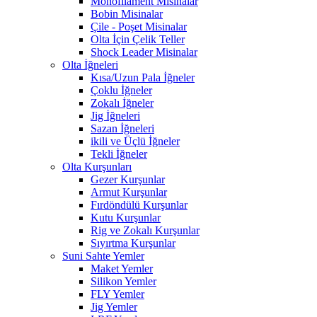
Monofilament Misinalar
Bobin Misinalar
Çile - Poşet Misinalar
Olta İçin Çelik Teller
Shock Leader Misinalar
Olta İğneleri
Kısa/Uzun Pala İğneler
Çoklu İğneler
Zokalı İğneler
Jig İğneleri
Sazan İğneleri
ikili ve Üçlü İğneler
Tekli İğneler
Olta Kurşunları
Gezer Kurşunlar
Armut Kurşunlar
Fırdöndülü Kurşunlar
Kutu Kurşunlar
Rig ve Zokalı Kurşunlar
Sıyırtma Kurşunlar
Suni Sahte Yemler
Maket Yemler
Silikon Yemler
FLY Yemler
Jig Yemler