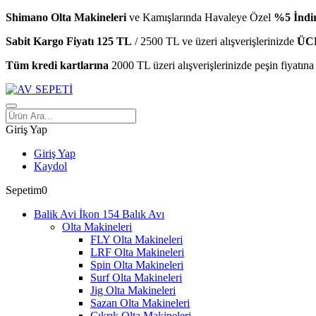
Shimano Olta Makineleri
ve Kamışlarında Havaleye Özel
%5 İndi
Sabit Kargo Fiyatı 125 TL
/ 2500 TL ve üzeri alışverişlerinizde
ÜC
Tüm kredi kartlarına
2000 TL üzeri alışverişlerinizde peşin fiyatına
Giriş Yap
Giriş Yap
Kaydol
Sepetim
0
Balık Avı
Olta Makineleri
FLY Olta Makineleri
LRF Olta Makineleri
Spin Olta Makineleri
Surf Olta Makineleri
Jig Olta Makineleri
Sazan Olta Makineleri
Çıkrık Olta Makineleri