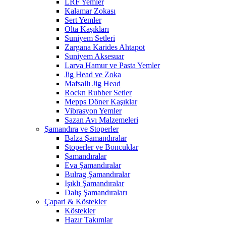
LRF Yemler
Kalamar Zokası
Sert Yemler
Olta Kaşıkları
Suniyem Setleri
Zargana Karides Ahtapot
Suniyem Aksesuar
Larva Hamur ve Pasta Yemler
Jig Head ve Zoka
Mafsallı Jig Head
Rockn Rubber Setler
Mepps Döner Kaşıklar
Vibrasyon Yemler
Sazan Avı Malzemeleri
Şamandıra ve Stoperler
Balza Şamandıralar
Stoperler ve Boncuklar
Şamandıralar
Eva Şamandıralar
Bulrag Şamandıralar
Işıklı Şamandıralar
Dalış Şamandıraları
Çapari & Köstekler
Köstekler
Hazır Takımlar