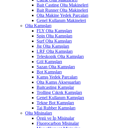
Bait Casting Olta Makineleri
Bait Runner Olta Makineleri
Olta Makine Yedek Parçaları
Genel Kullanım Makineleri
Olta Kamışları
FLY Olta Kamışları
Spin Olta Kamışları
Surf Olta Kamışları
Jig Olta Kamışları
LRF Olta Kamışları
Teleskopik Olta Kamışları
Göl Kamışları
Sazan Olta Kamışları
Bot Kamışları
Kamış Yedek Parçaları
Olta Kamış Aksesuarları
Baitcasting Kamışlar
Trolling Çıkrık Kamışları
Genel Kullanım Kamışları
Tekne Bot Kamışları
Tai Rubber Kamışları
Olta Misinaları
Örgü ve İp Misinalar
Fluorocarbon Misinalar