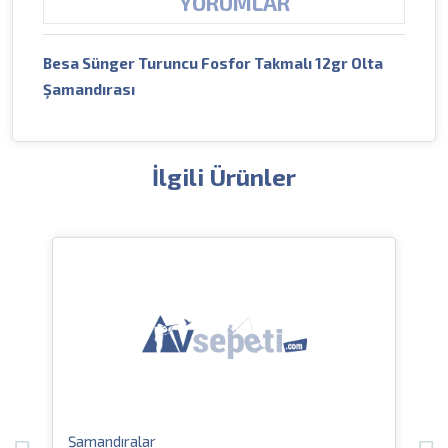
YORUMLAR
Besa Sünger Turuncu Fosfor Takmalı 12gr Olta
Şamandırası
İlgili Ürünler
Şamandıralar
Şa