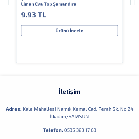
Liman Eva Top Şamandıra
Li
9.93 TL
4
Ürünü İncele
İletişim
Adres:
Kale Mahallesi Namık Kemal Cad. Ferah Sk. No:24
İlkadım/SAMSUN
Telefon:
0535 383 17 63