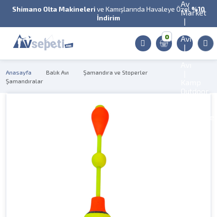
Shimano Olta Makineleri
ve Kamışlarında Havaleye Özel
%10
İndirim
0
Anasayfa
Balık Avı
Şamandıra ve Stoperler
Şamandıralar