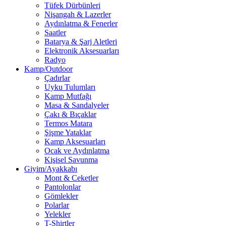
Tüfek Dürbünleri
Nişangah & Lazerler
Aydınlatma & Fenerler
Saatler
Batarya & Şarj Aletleri
Elektronik Aksesuarları
Radyo
Kamp/Outdoor
Çadırlar
Uyku Tulumları
Kamp Mutfağı
Masa & Sandalyeler
Çakı & Bıçaklar
Termos Matara
Şişme Yataklar
Kamp Aksesuarları
Ocak ve Aydınlatma
Kişisel Savunma
Giyim/Ayakkabı
Mont & Ceketler
Pantolonlar
Gömlekler
Polarlar
Yelekler
T-Shirtler