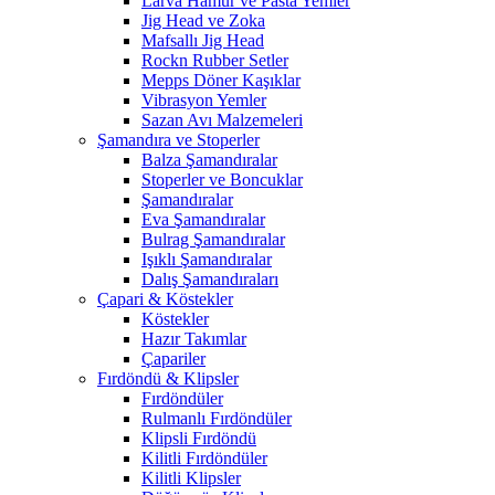
Larva Hamur ve Pasta Yemler
Jig Head ve Zoka
Mafsallı Jig Head
Rockn Rubber Setler
Mepps Döner Kaşıklar
Vibrasyon Yemler
Sazan Avı Malzemeleri
Şamandıra ve Stoperler
Balza Şamandıralar
Stoperler ve Boncuklar
Şamandıralar
Eva Şamandıralar
Bulrag Şamandıralar
Işıklı Şamandıralar
Dalış Şamandıraları
Çapari & Köstekler
Köstekler
Hazır Takımlar
Çapariler
Fırdöndü & Klipsler
Fırdöndüler
Rulmanlı Fırdöndüler
Klipsli Fırdöndü
Kilitli Fırdöndüler
Kilitli Klipsler