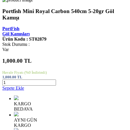
Portfish Mini Royal Carbon 540cm 5-20gr Göl
Kamışı
PortFish
Göl Kamışları
Ürün Kodu : ST02879
Stok Durumu :
Var
1,000.00
TL
Havale Fiyatı
(%0 İndirimli)
1,000.00
TL
Sepete Ekle
KARGO
BEDAVA
AYNI GÜN
KARGO