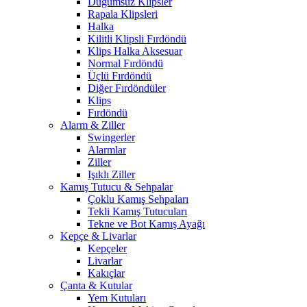
Düğümsüz Klipsler
Rapala Klipsleri
Halka
Kilitli Klipsli Fırdöndü
Klips Halka Aksesuar
Normal Fırdöndü
Üçlü Fırdöndü
Diğer Fırdöndüler
Klips
Fırdöndü
Alarm & Ziller
Swingerler
Alarmlar
Ziller
Işıklı Ziller
Kamış Tutucu & Sehpalar
Çoklu Kamış Sehpaları
Tekli Kamış Tutucuları
Tekne ve Bot Kamış Ayağı
Kepçe & Livarlar
Kepçeler
Livarlar
Kakıçlar
Çanta & Kutular
Yem Kutuları