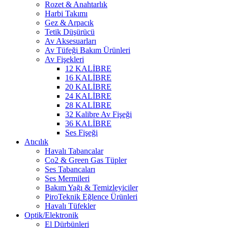
Rozet & Anahtarlık
Harbi Takımı
Gez & Arpacık
Tetik Düşürücü
Av Aksesuarları
Av Tüfeği Bakım Ürünleri
Av Fişekleri
12 KALİBRE
16 KALİBRE
20 KALİBRE
24 KALİBRE
28 KALİBRE
32 Kalibre Av Fişeği
36 KALİBRE
Ses Fişeği
Atıcılık
Havalı Tabancalar
Co2 & Green Gas Tüpler
Ses Tabancaları
Ses Mermileri
Bakım Yağı & Temizleyiciler
PiroTeknik Eğlence Ürünleri
Havalı Tüfekler
Optik/Elektronik
El Dürbünleri