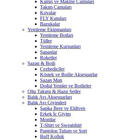
Kamış ve Makine Çantaları
Takım Çantaları
Kovalar
FLY Kutuları
Bazukalar
Yemleme Ekipmanları
Yemleme Botları
Tüller
Yemleme Kurşunları
Sapanlar
Roketler
Sazan & Boili
Cezbediciler
Köstek ve Boilie Aksesuarlar
Sazan Matı
Doğal Yemler ve Boilieler
Olta Takımı & Hazır Setler
Balık Avı Aksesuarları
Balık Avı Giyimleri
Şapka Bere ve Eldiven
Erkek İç Giyim
Montlar
T-Shirt ve Sweatshirt
Pantolon Tulum ve Şort
Buff Kolluk