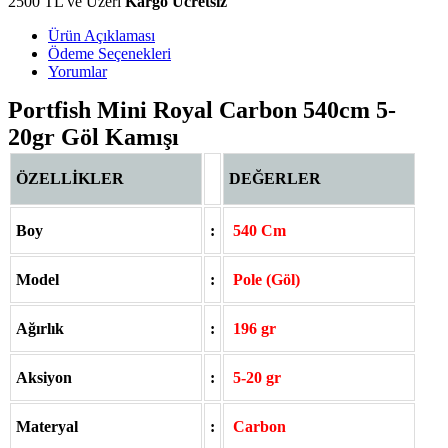
2500 TL ve Üzeri
Kargo Ücretsiz
Ürün Açıklaması
Ödeme Seçenekleri
Yorumlar
Portfish Mini Royal Carbon 540cm 5-
20gr Göl Kamışı
ÖZELLİKLER
DEĞERLER
Boy
:
540 Cm
Model
:
Pole (Göl)
Ağırlık
:
196 gr
Aksiyon
:
5-20 gr
Materyal
:
Carbon