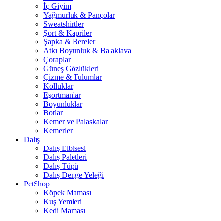
İç Giyim
Yağmurluk & Pançolar
Sweatshirtler
Şort & Kapriler
Şapka & Bereler
Atkı Boyunluk & Balaklava
Çoraplar
Güneş Gözlükleri
Çizme & Tulumlar
Kolluklar
Eşortmanlar
Boyunluklar
Botlar
Kemer ve Palaskalar
Kemerler
Dalış
Dalış Elbisesi
Dalış Paletleri
Dalış Tüpü
Dalış Denge Yeleği
PetShop
Köpek Maması
Kuş Yemleri
Kedi Maması