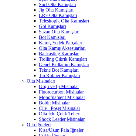
Surf Olta Kamışları
Jig Olta Kamışları
LRF Olta Kamışları
Teleskopik Olta Kamışları
Göl Kamışları
Sazan Olta Kamışları
Bot Kamışları
Kamış Yedek Parçaları
Olta Kamış Aksesuarları
Baitcasting Kamışlar
Trolling Çıkrık Kamışları
Genel Kullanım Kamışları
Tekne Bot Kamışları
Tai Rubber Kamışları
Olta Misinaları
Örgü ve İp Misinalar
Fluorocarbon Misinalar
Monofilament Misinalar
Bobin Misinalar
Çile - Poşet Misinalar
Olta İçin Çelik Teller
Shock Leader Misinalar
Olta İğneleri
Kısa/Uzun Pala İğneler
Çoklu İğneler