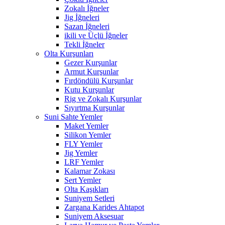
Zokalı İğneler
Jig İğneleri
Sazan İğneleri
ikili ve Üçlü İğneler
Tekli İğneler
Olta Kurşunları
Gezer Kurşunlar
Armut Kurşunlar
Fırdöndülü Kurşunlar
Kutu Kurşunlar
Rig ve Zokalı Kurşunlar
Sıyırtma Kurşunlar
Suni Sahte Yemler
Maket Yemler
Silikon Yemler
FLY Yemler
Jig Yemler
LRF Yemler
Kalamar Zokası
Sert Yemler
Olta Kaşıkları
Suniyem Setleri
Zargana Karides Ahtapot
Suniyem Aksesuar