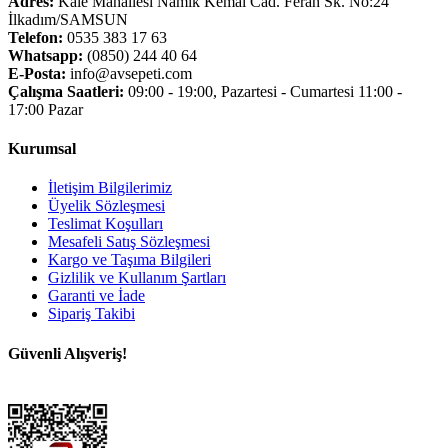
Adres:
Kale Mahallesi Namık Kemal Cad. Ferah Sk. No:24
İlkadım/SAMSUN
Telefon:
0535 383 17 63
Whatsapp:
(0850) 244 40 64
E-Posta:
info@avsepeti.com
Çalışma Saatleri:
09:00 - 19:00, Pazartesi - Cumartesi 11:00 -
17:00 Pazar
Kurumsal
İletişim Bilgilerimiz
Üyelik Sözleşmesi
Teslimat Koşulları
Mesafeli Satış Sözleşmesi
Kargo ve Taşıma Bilgileri
Gizlilik ve Kullanım Şartları
Garanti ve İade
Sipariş Takibi
Güvenli Alışveriş!