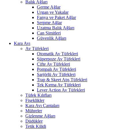
Balık Ağları
Germe Ağlar
Urgan ve Yakalar
Fanya ve Paket Ağlar
Serpme Ağlar
Uzatma Balık Ağları
Can Simitleri
Güvenlik Ağları
Kara Avı
Av Tüfekleri
Otomatik Av Tüfekleri
Süperpoze Av Tüfekleri
Çifte Av Tüfekleri
Pompalı Av Tüfekleri
Şarjörlü Av Tüfekleri
Trap & Skeet Atış Tüfekleri
Tek Kırma Av Tüfekleri
Lever Action Av Tüfekleri
Tüfek Kılıfları
Fişeklikler
Kara Avı Çantaları
Mühreler
Gizlenme Ağları
Düdükler
Tetik Kilidi