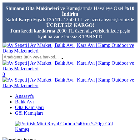
Shimano Olta Makineleri
ve Kamışlarında Havaleye Özel
%10
İndirim
Sabit Kargo Fiyatı 125 TL
/ 2500 TL ve üzeri alışverişlerinizde
ÜCRETSİZ KARGO!
Tüm kredi kartlarına
2000 TL üzeri alışverişlerinizde peşin
fiyatına vade farksız
3 TAKSİT!
0
Anasayfa
Balık Avı
Olta Kamışları
Göl Kamışları