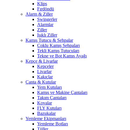
Klips
Fırdöndü
Alarm & Ziller
Swingerler
Alarmlar
Ziller
Işıklı Ziller
Kamış Tutucu & Sehpalar
Çoklu Kamış Sehpaları
Tekli Kamış Tutucuları
Tekne ve Bot Kamış Ayağı
Kepçe & Livarlar
Kepçeler
Livarlar
Kakıçlar
Çanta & Kutular
Yem Kutuları
Kamış ve Makine Çantaları
Takım Çantaları
Kovalar
FLY Kutuları
Bazukalar
Yemleme Ekipmanları
Yemleme Botları
Tüller