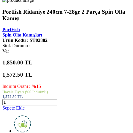
Portfish Ridaniye 240cm 7-28gr 2 Parça Spin Olta
Kamışı
PortFish
Spin Olta Kamışları
Ürün Kodu : ST02882
Stok Durumu :
Var
1,850.00 TL
1,572.50
TL
İndirim Oranı :
%15
Havale Fiyatı
(%0 İndirimli)
1,572.50
TL
Sepete Ekle