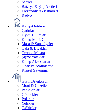
Saatler
Batarya & Şarj Aletleri
Elektronik Aksesuarları
Radyo
Kamp/Outdoor
Çadırlar
Uyku Tulumları
Kamp Mutfağı
Masa & Sandalyeler
Çakı & Bıçaklar
Termos Matara
Şişme Yataklar
Kamp Aksesuarları
Ocak ve Aydınlatma
Kişisel Savunma
Giyim/Ayakkabı
Mont & Ceketler
Pantolonlar
Gömlekler
Polarlar
Yelekler
T-Shirtler