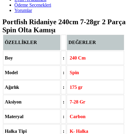
Ödeme Seçenekleri
Yorumlar
Portfish Ridaniye 240cm 7-28gr 2 Parça
Spin Olta Kamışı
ÖZELLİKLER
DEĞERLER
Boy
:
240 Cm
Model
:
Spin
Ağırlık
:
175 gr
Aksiyon
:
7-28 Gr
Materyal
:
Carbon
Halka Tipi
:
K- Halka