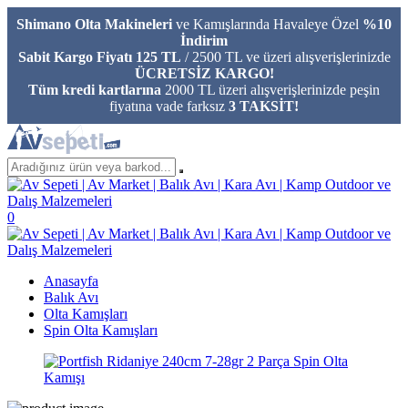
Shimano Olta Makineleri
ve Kamışlarında Havaleye Özel
%10
İndirim
Sabit Kargo Fiyatı 125 TL
/ 2500 TL ve üzeri alışverişlerinizde
ÜCRETSİZ KARGO!
Tüm kredi kartlarına
2000 TL üzeri alışverişlerinizde peşin
fiyatına vade farksız
3 TAKSİT!
0
Anasayfa
Balık Avı
Olta Kamışları
Spin Olta Kamışları