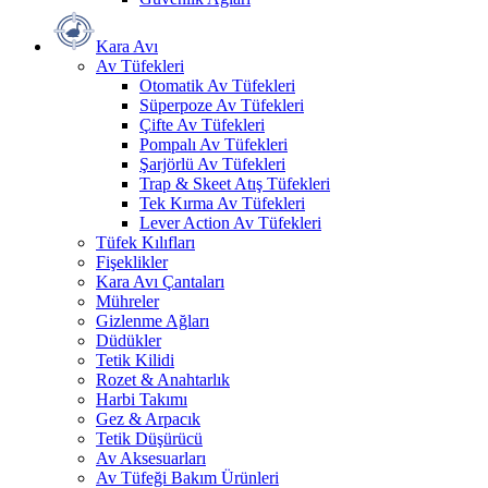
Kara Avı
Av Tüfekleri
Otomatik Av Tüfekleri
Süperpoze Av Tüfekleri
Çifte Av Tüfekleri
Pompalı Av Tüfekleri
Şarjörlü Av Tüfekleri
Trap & Skeet Atış Tüfekleri
Tek Kırma Av Tüfekleri
Lever Action Av Tüfekleri
Tüfek Kılıfları
Fişeklikler
Kara Avı Çantaları
Mühreler
Gizlenme Ağları
Düdükler
Tetik Kilidi
Rozet & Anahtarlık
Harbi Takımı
Gez & Arpacık
Tetik Düşürücü
Av Aksesuarları
Av Tüfeği Bakım Ürünleri