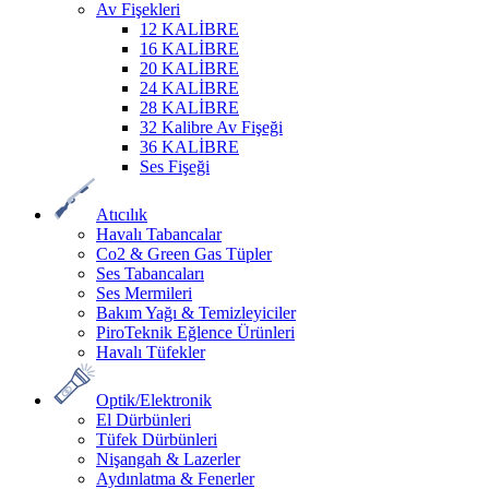
Av Fişekleri
12 KALİBRE
16 KALİBRE
20 KALİBRE
24 KALİBRE
28 KALİBRE
32 Kalibre Av Fişeği
36 KALİBRE
Ses Fişeği
Atıcılık
Havalı Tabancalar
Co2 & Green Gas Tüpler
Ses Tabancaları
Ses Mermileri
Bakım Yağı & Temizleyiciler
PiroTeknik Eğlence Ürünleri
Havalı Tüfekler
Optik/Elektronik
El Dürbünleri
Tüfek Dürbünleri
Nişangah & Lazerler
Aydınlatma & Fenerler