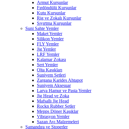
Armut Kurşunlar
Fırdöndülü Kurşunlar
Kutu Kurşunlar
Rig ve Zokalı Kurşunlar
Sıyırtma Kurşunlar
Suni Sahte Yemler
Maket Yemler
Silikon Yemler
FLY Yemler
Jig Yemler
LRF Yemler
Kalamar Zokası
Sert Yemler
Olta Kaşıkları
Suniyem Setleri
Zargana Karides Ahtapot
Suniyem Aksesuar
Larva Hamur ve Pasta Yemler
Jig Head ve Zoka
Mafsallı Jig Head
Rockn Rubber Setler
Mepps Döner Kaşıklar
Vibrasyon Yemler
Sazan Avı Malzemeleri
Şamandıra ve Stoperler