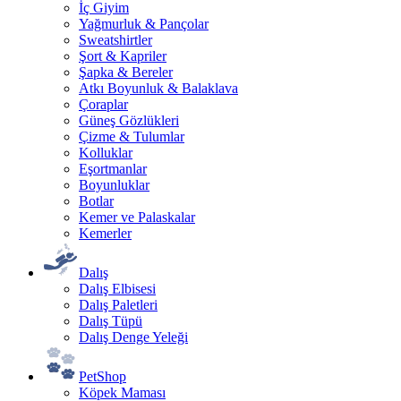
İç Giyim
Yağmurluk & Pançolar
Sweatshirtler
Şort & Kapriler
Şapka & Bereler
Atkı Boyunluk & Balaklava
Çoraplar
Güneş Gözlükleri
Çizme & Tulumlar
Kolluklar
Eşortmanlar
Boyunluklar
Botlar
Kemer ve Palaskalar
Kemerler
Dalış
Dalış Elbisesi
Dalış Paletleri
Dalış Tüpü
Dalış Denge Yeleği
PetShop
Köpek Maması