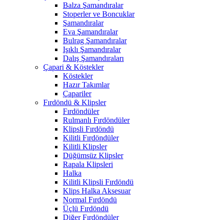
Balza Şamandıralar
Stoperler ve Boncuklar
Şamandıralar
Eva Şamandıralar
Bulrag Şamandıralar
Işıklı Şamandıralar
Dalış Şamandıraları
Çapari & Köstekler
Köstekler
Hazır Takımlar
Çapariler
Fırdöndü & Klipsler
Fırdöndüler
Rulmanlı Fırdöndüler
Klipsli Fırdöndü
Kilitli Fırdöndüler
Kilitli Klipsler
Düğümsüz Klipsler
Rapala Klipsleri
Halka
Kilitli Klipsli Fırdöndü
Klips Halka Aksesuar
Normal Fırdöndü
Üçlü Fırdöndü
Diğer Fırdöndüler