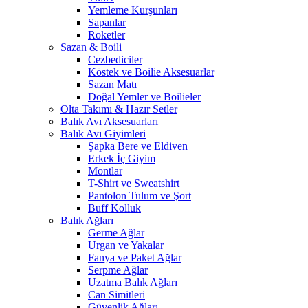
Yemleme Kurşunları
Sapanlar
Roketler
Sazan & Boili
Cezbediciler
Köstek ve Boilie Aksesuarlar
Sazan Matı
Doğal Yemler ve Boilieler
Olta Takımı & Hazır Setler
Balık Avı Aksesuarları
Balık Avı Giyimleri
Şapka Bere ve Eldiven
Erkek İç Giyim
Montlar
T-Shirt ve Sweatshirt
Pantolon Tulum ve Şort
Buff Kolluk
Balık Ağları
Germe Ağlar
Urgan ve Yakalar
Fanya ve Paket Ağlar
Serpme Ağlar
Uzatma Balık Ağları
Can Simitleri
Güvenlik Ağları