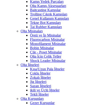
Kamış Yedek Parçaları
Olta Kamış Aksesuarları
Baitcasting Kamışlar
Trolling Çıkrık Kamışları
Genel Kullanım Kamışları
Tekne Bot Kamışları
Tai Rubber Kamışları
Olta Misinaları
Örgü ve İp Misinalar
Fluorocarbon Misinalar
Monofilament Misinalar
Bobin Misinalar
Çile - Poşet Misinalar
Olta İçin Çelik Teller
Shock Leader Misinalar
Olta İğneleri
Kısa/Uzun Pala İğneler
Çoklu İğneler
Zokalı İğneler
Jig İğneleri
Sazan İğneleri
ikili ve Üçlü İğneler
Tekli İğneler
Olta Kurşunları
Gezer Kurşunlar