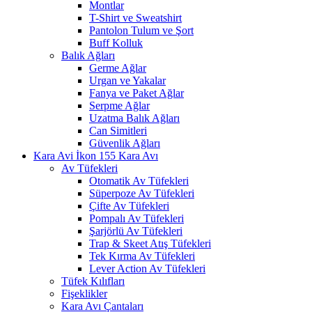
Montlar
T-Shirt ve Sweatshirt
Pantolon Tulum ve Şort
Buff Kolluk
Balık Ağları
Germe Ağlar
Urgan ve Yakalar
Fanya ve Paket Ağlar
Serpme Ağlar
Uzatma Balık Ağları
Can Simitleri
Güvenlik Ağları
Kara Avı
Av Tüfekleri
Otomatik Av Tüfekleri
Süperpoze Av Tüfekleri
Çifte Av Tüfekleri
Pompalı Av Tüfekleri
Şarjörlü Av Tüfekleri
Trap & Skeet Atış Tüfekleri
Tek Kırma Av Tüfekleri
Lever Action Av Tüfekleri
Tüfek Kılıfları
Fişeklikler
Kara Avı Çantaları