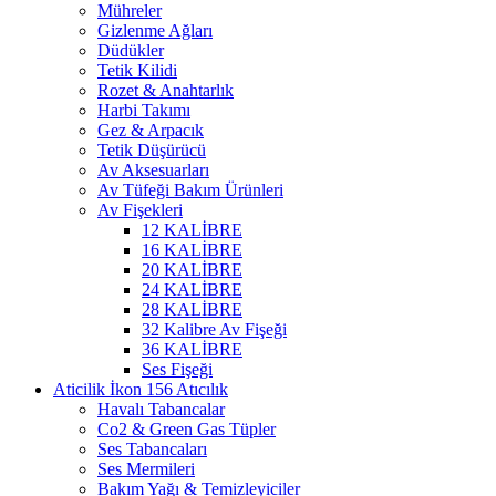
Mühreler
Gizlenme Ağları
Düdükler
Tetik Kilidi
Rozet & Anahtarlık
Harbi Takımı
Gez & Arpacık
Tetik Düşürücü
Av Aksesuarları
Av Tüfeği Bakım Ürünleri
Av Fişekleri
12 KALİBRE
16 KALİBRE
20 KALİBRE
24 KALİBRE
28 KALİBRE
32 Kalibre Av Fişeği
36 KALİBRE
Ses Fişeği
Atıcılık
Havalı Tabancalar
Co2 & Green Gas Tüpler
Ses Tabancaları
Ses Mermileri
Bakım Yağı & Temizleyiciler