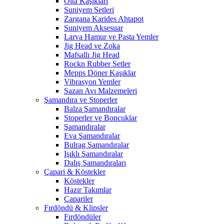
Olta Kaşıkları
Suniyem Setleri
Zargana Karides Ahtapot
Suniyem Aksesuar
Larva Hamur ve Pasta Yemler
Jig Head ve Zoka
Mafsallı Jig Head
Rockn Rubber Setler
Mepps Döner Kaşıklar
Vibrasyon Yemler
Sazan Avı Malzemeleri
Şamandıra ve Stoperler
Balza Şamandıralar
Stoperler ve Boncuklar
Şamandıralar
Eva Şamandıralar
Bulrag Şamandıralar
Işıklı Şamandıralar
Dalış Şamandıraları
Çapari & Köstekler
Köstekler
Hazır Takımlar
Çapariler
Fırdöndü & Klipsler
Fırdöndüler