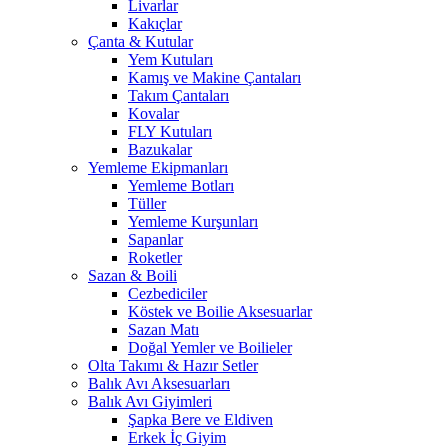
Livarlar
Kakıçlar
Çanta & Kutular
Yem Kutuları
Kamış ve Makine Çantaları
Takım Çantaları
Kovalar
FLY Kutuları
Bazukalar
Yemleme Ekipmanları
Yemleme Botları
Tüller
Yemleme Kurşunları
Sapanlar
Roketler
Sazan & Boili
Cezbediciler
Köstek ve Boilie Aksesuarlar
Sazan Matı
Doğal Yemler ve Boilieler
Olta Takımı & Hazır Setler
Balık Avı Aksesuarları
Balık Avı Giyimleri
Şapka Bere ve Eldiven
Erkek İç Giyim