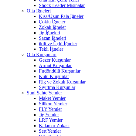
Shock Leader Misinalar
Olta İğneleri
Kısa/Uzun Pala İğneler
Çoklu İğneler
Zokalı İğneler
Jig İğneleri
Sazan İğneleri
ikili ve Üçlü İğneler
Tekli İğneler
Olta Kurşunları
Gezer Kurşunlar
Armut Kurşunlar
Fırdöndülü Kurşunlar
Kutu Kurşunlar
Rig ve Zokalı Kurşunlar
Sıyırtma Kurşunlar
Suni Sahte Yemler
Maket Yemler
Silikon Yemler
FLY Yemler
Jig Yemler
LRF Yemler
Kalamar Zokası
Sert Yemler