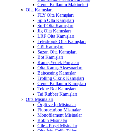
Genel Kullanım Makineleri
Olta Kamışları
FLY Olta Kamışları
Spin Olta Kamışları
Surf Olta Kamışları
Jig Olta Kamışları
LRF Olta Kamışları
Teleskopik Olta Kamışları
Göl Kamışları
Sazan Olta Kamışları
Bot Kamışları
Kamış Yedek Parçaları
Olta Kamış Aksesuarları
Baitcasting Kamışlar
Trolling Çıkrık Kamışları
Genel Kullanım Kamışları
Tekne Bot Kamışları
Tai Rubber Kamışları
Olta Misinaları
Örgü ve İp Misinalar
Fluorocarbon Misinalar
Monofilament Misinalar
Bobin Misinalar
Çile - Poşet Misinalar
Olta İçin Çelik Teller