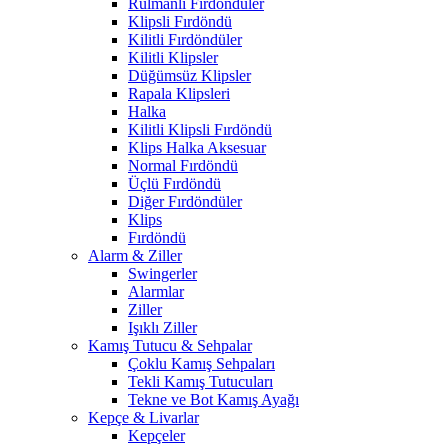
Rulmanlı Fırdöndüler
Klipsli Fırdöndü
Kilitli Fırdöndüler
Kilitli Klipsler
Düğümsüz Klipsler
Rapala Klipsleri
Halka
Kilitli Klipsli Fırdöndü
Klips Halka Aksesuar
Normal Fırdöndü
Üçlü Fırdöndü
Diğer Fırdöndüler
Klips
Fırdöndü
Alarm & Ziller
Swingerler
Alarmlar
Ziller
Işıklı Ziller
Kamış Tutucu & Sehpalar
Çoklu Kamış Sehpaları
Tekli Kamış Tutucuları
Tekne ve Bot Kamış Ayağı
Kepçe & Livarlar
Kepçeler