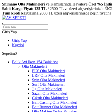
Shimano Olta Makineleri
ve Kamışlarında Havaleye Özel
%5 İndi
Sabit Kargo Fiyatı 125 TL
/ 2500 TL ve üzeri alışverişlerinizde
ÜC
Tüm kredi kartlarına
2000 TL üzeri alışverişlerinizde peşin fiyatına
Giriş Yap
Giriş Yap
Kaydol
Sepetim
0
Balık Avı
Olta Makineleri
FLY Olta Makineleri
LRF Olta Makineleri
Spin Olta Makineleri
Surf Olta Makineleri
Jig Olta Makineleri
Sazan Olta Makineleri
Çıkrık Olta Makineleri
Bait Casting Olta Makineleri
Bait Runner Olta Makineleri
Olta Makine Yedek Parçaları