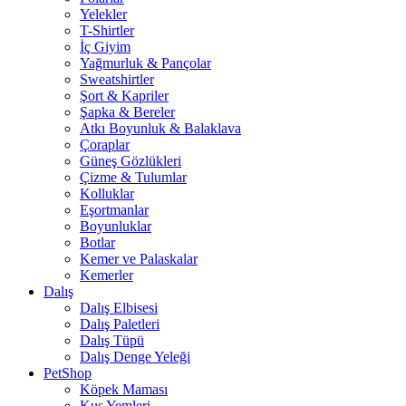
Yelekler
T-Shirtler
İç Giyim
Yağmurluk & Pançolar
Sweatshirtler
Şort & Kapriler
Şapka & Bereler
Atkı Boyunluk & Balaklava
Çoraplar
Güneş Gözlükleri
Çizme & Tulumlar
Kolluklar
Eşortmanlar
Boyunluklar
Botlar
Kemer ve Palaskalar
Kemerler
Dalış
Dalış Elbisesi
Dalış Paletleri
Dalış Tüpü
Dalış Denge Yeleği
PetShop
Köpek Maması
Kuş Yemleri