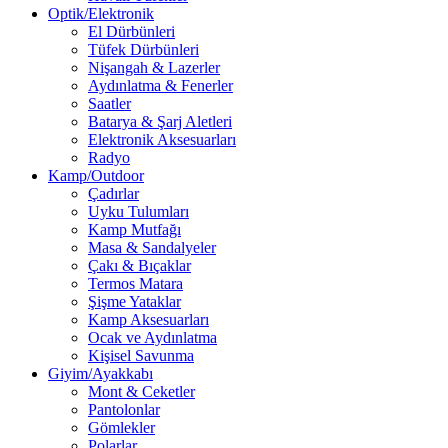
Optik/Elektronik
El Dürbünleri
Tüfek Dürbünleri
Nişangah & Lazerler
Aydınlatma & Fenerler
Saatler
Batarya & Şarj Aletleri
Elektronik Aksesuarları
Radyo
Kamp/Outdoor
Çadırlar
Uyku Tulumları
Kamp Mutfağı
Masa & Sandalyeler
Çakı & Bıçaklar
Termos Matara
Şişme Yataklar
Kamp Aksesuarları
Ocak ve Aydınlatma
Kişisel Savunma
Giyim/Ayakkabı
Mont & Ceketler
Pantolonlar
Gömlekler
Polarlar