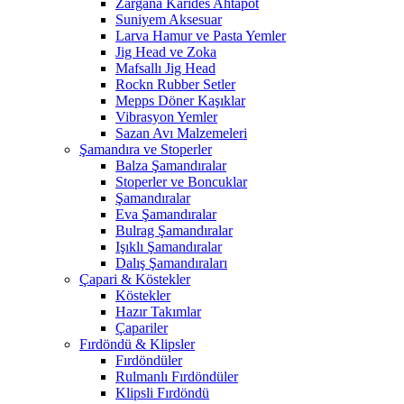
Zargana Karides Ahtapot
Suniyem Aksesuar
Larva Hamur ve Pasta Yemler
Jig Head ve Zoka
Mafsallı Jig Head
Rockn Rubber Setler
Mepps Döner Kaşıklar
Vibrasyon Yemler
Sazan Avı Malzemeleri
Şamandıra ve Stoperler
Balza Şamandıralar
Stoperler ve Boncuklar
Şamandıralar
Eva Şamandıralar
Bulrag Şamandıralar
Işıklı Şamandıralar
Dalış Şamandıraları
Çapari & Köstekler
Köstekler
Hazır Takımlar
Çapariler
Fırdöndü & Klipsler
Fırdöndüler
Rulmanlı Fırdöndüler
Klipsli Fırdöndü