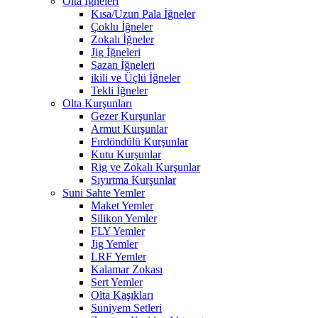
Olta İğneleri
Kısa/Uzun Pala İğneler
Çoklu İğneler
Zokalı İğneler
Jig İğneleri
Sazan İğneleri
ikili ve Üçlü İğneler
Tekli İğneler
Olta Kurşunları
Gezer Kurşunlar
Armut Kurşunlar
Fırdöndülü Kurşunlar
Kutu Kurşunlar
Rig ve Zokalı Kurşunlar
Sıyırtma Kurşunlar
Suni Sahte Yemler
Maket Yemler
Silikon Yemler
FLY Yemler
Jig Yemler
LRF Yemler
Kalamar Zokası
Sert Yemler
Olta Kaşıkları
Suniyem Setleri