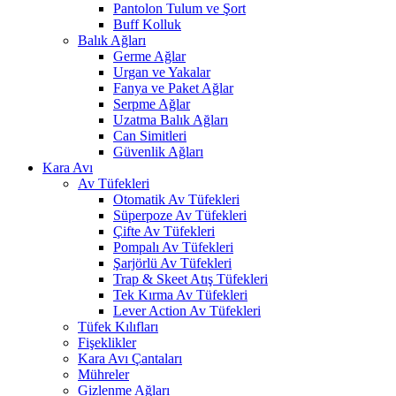
Pantolon Tulum ve Şort
Buff Kolluk
Balık Ağları
Germe Ağlar
Urgan ve Yakalar
Fanya ve Paket Ağlar
Serpme Ağlar
Uzatma Balık Ağları
Can Simitleri
Güvenlik Ağları
Kara Avı
Av Tüfekleri
Otomatik Av Tüfekleri
Süperpoze Av Tüfekleri
Çifte Av Tüfekleri
Pompalı Av Tüfekleri
Şarjörlü Av Tüfekleri
Trap & Skeet Atış Tüfekleri
Tek Kırma Av Tüfekleri
Lever Action Av Tüfekleri
Tüfek Kılıfları
Fişeklikler
Kara Avı Çantaları
Mühreler
Gizlenme Ağları