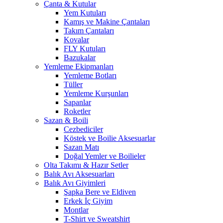
Çanta & Kutular
Yem Kutuları
Kamış ve Makine Çantaları
Takım Çantaları
Kovalar
FLY Kutuları
Bazukalar
Yemleme Ekipmanları
Yemleme Botları
Tüller
Yemleme Kurşunları
Sapanlar
Roketler
Sazan & Boili
Cezbediciler
Köstek ve Boilie Aksesuarlar
Sazan Matı
Doğal Yemler ve Boilieler
Olta Takımı & Hazır Setler
Balık Avı Aksesuarları
Balık Avı Giyimleri
Şapka Bere ve Eldiven
Erkek İç Giyim
Montlar
T-Shirt ve Sweatshirt