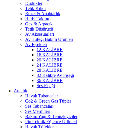
Düdükler
Tetik Kilidi
Rozet & Anahtarlık
Harbi Takımı
Gez & Arpacık
Tetik Düşürücü
Av Aksesuarları
Av Tüfeği Bakım Ürünleri
Av Fişekleri
12 KALİBRE
16 KALİBRE
20 KALİBRE
24 KALİBRE
28 KALİBRE
32 Kalibre Av Fişeği
36 KALİBRE
Ses Fişeği
Atıcılık
Havalı Tabancalar
Co2 & Green Gas Tüpler
Ses Tabancaları
Ses Mermileri
Bakım Yağı & Temizleyiciler
PiroTeknik Eğlence Ürünleri
Havalı Tüfekler