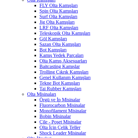
FLY Olta Kamışları
Spin Olta Kamışları
Surf Olta Kamışları
Jig Olta Kamışları
LRF Olta Kamışları
Teleskopik Olta Kamışları
Göl Kamışları
Sazan Olta Kamışları
Bot Kamışları
Kamış Yedek Parçaları
Olta Kamış Aksesuarları
Baitcasting Kamışlar
Trolling Çıkrık Kamışları
Genel Kullanım Kamışları
Tekne Bot Kamışları
Tai Rubber Kamışları
Olta Misinaları
Örgü ve İp Misinalar
Fluorocarbon Misinalar
Monofilament Misinalar
Bobin Misinalar
Çile - Poşet Misinalar
Olta İçin Çelik Teller
Shock Leader Misinalar