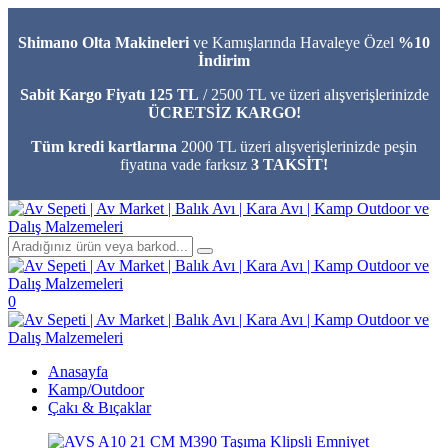
Shimano Olta Makineleri
ve Kamışlarında Havaleye Özel
%10
İndirim
Sabit Kargo Fiyatı 125 TL
/ 2500 TL ve üzeri alışverişlerinizde
ÜCRETSİZ KARGO!
Tüm kredi kartlarına
2000 TL üzeri alışverişlerinizde peşin
fiyatına vade farksız
3 TAKSİT!
0
Anasayfa
Kamp/Outdoor
Çakı & Bıçaklar