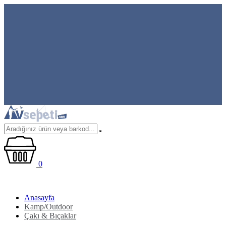
0
Anasayfa
Kamp/Outdoor
Çakı & Bıçaklar