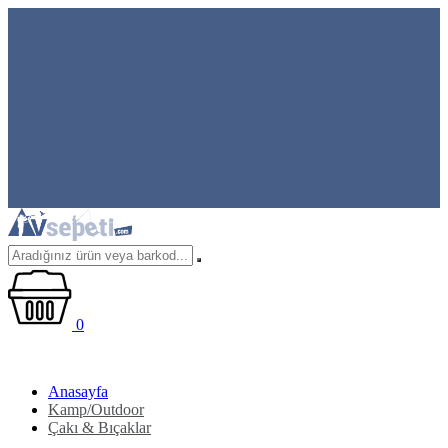
0
Anasayfa
Kamp/Outdoor
Çakı & Bıçaklar