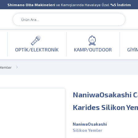
Shimano Olta Makineleri
ve Kamışlarında Havaleye Özel
%5 İndirim
OPTIK/ELEKTRONIK
KAMP/OUTDOOR
GIYI
 Yemler
NaniwaOsakashi Ca
Karides Silikon Ye
NaniwaOsakashi
Silikon Yemler