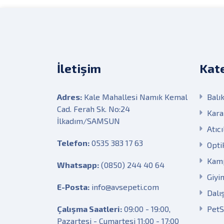
İletişim
Kate
Adres:
Kale Mahallesi Namık Kemal
Balık
Cad. Ferah Sk. No:24
Kara
İlkadım/SAMSUN
Atıcı
Telefon:
0535 383 17 63
Opti
Kam
Whatsapp:
(0850) 244 40 64
Giyi
E-Posta:
info@avsepeti.com
Dalı
Çalışma Saatleri:
09:00 - 19:00,
Pet
Pazartesi - Cumartesi 11:00 - 17:00