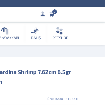
0
M/AYAKKABI
DALIŞ
PETSHOP
rdina Shrimp 7.62cm 6.5gr
m
Ürün Kodu : ST03231