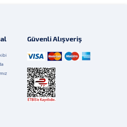
al
Güvenli Alışveriş
kibi
da
ımız