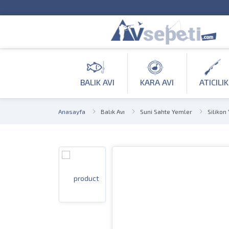
BALIK AVI
KARA AVI
ATICILIK
Anasayfa
Balık Avı
Suni Sahte Yemler
Silikon