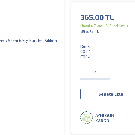
365.00
TL
Havale Fiyatı
(%5 İndirimli)
346.75
TL
Renk
C027
C044
Sepete Ekle
AYNI GÜN
KARGO