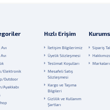
goriler
Hızlı Erişim
Kurums
 Avı
İletişim Bilgilerimiz
Sipariş Ta
 Avı
Üyelik Sözleşmesi
Hakkımız
lık
Teslimat Koşulları
Markalar
k/Elektronik
Mesafeli Satış
Sözleşmesi
p/Outdoor
Kargo ve Taşıma
m/Ayakkabı
Bilgileri
ş
Gizlilik ve Kullanım
Shop
Şartları