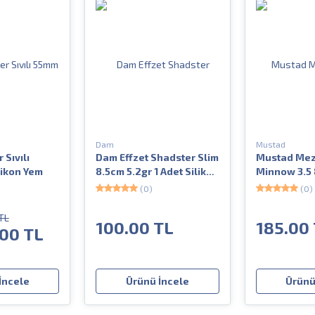
Dam
Mustad
 Sıvılı
Dam Effzet Shadster Slim
Mustad Meza
likon Yem
8.5cm 5.2gr 1 Adet Silikon
Minnow 3.5 
Yem
Sahte Silik
(0)
(0)
TL
100.00 TL
185.00
.00 TL
İncele
Ürünü İncele
Ürünü