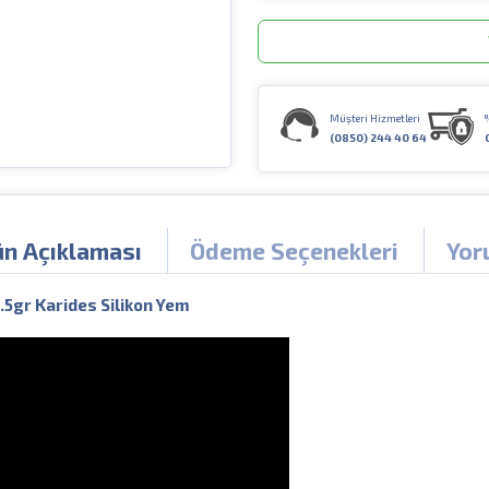
Müşteri Hizmetleri
(0850) 244 40 64
ün Açıklaması
Ödeme Seçenekleri
Yor
5gr Karides Silikon Yem