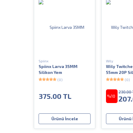
Spiinx
Wily
Spiinx Larva 35MM
Wily Twitcher
Silikon Yem
55mm 20P Si
(0)
(0)
230.00 
375.00 TL
%10
207
Ürünü İncele
Ürünü 