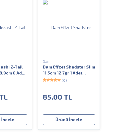
Dam
shi Z-Tail
Dam Effzet Shadster Slim
8.9cm 6 Adet
11.5cm 12.7gr 1 Adet
on Yem
Silikon Yem
(0)
 TL
85.00 TL
 İncele
Ürünü İncele