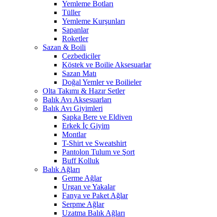
Yemleme Botları
Tüller
Yemleme Kurşunları
Sapanlar
Roketler
Sazan & Boili
Cezbediciler
Köstek ve Boilie Aksesuarlar
Sazan Matı
Doğal Yemler ve Boilieler
Olta Takımı & Hazır Setler
Balık Avı Aksesuarları
Balık Avı Giyimleri
Şapka Bere ve Eldiven
Erkek İç Giyim
Montlar
T-Shirt ve Sweatshirt
Pantolon Tulum ve Şort
Buff Kolluk
Balık Ağları
Germe Ağlar
Urgan ve Yakalar
Fanya ve Paket Ağlar
Serpme Ağlar
Uzatma Balık Ağları