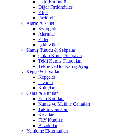
Üçlü Fırdöndü
Diğer Fırdöndüler
Klips
Fırdöndü
Alarm & Ziller
Swingerler
Alarmlar
Ziller
Işıklı Ziller
Kamış Tutucu & Sehpalar
Çoklu Kamış Sehpaları
Tekli Kamış Tutucuları
Tekne ve Bot Kamış Ayağı
Kepçe & Livarlar
Kepçeler
Livarlar
Kakıçlar
Çanta & Kutular
Yem Kutuları
Kamış ve Makine Çantaları
Takım Çantaları
Kovalar
FLY Kutuları
Bazukalar
Yemleme Ekipmanları