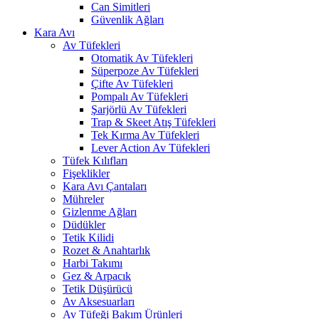
Can Simitleri
Güvenlik Ağları
Kara Avı
Av Tüfekleri
Otomatik Av Tüfekleri
Süperpoze Av Tüfekleri
Çifte Av Tüfekleri
Pompalı Av Tüfekleri
Şarjörlü Av Tüfekleri
Trap & Skeet Atış Tüfekleri
Tek Kırma Av Tüfekleri
Lever Action Av Tüfekleri
Tüfek Kılıfları
Fişeklikler
Kara Avı Çantaları
Mühreler
Gizlenme Ağları
Düdükler
Tetik Kilidi
Rozet & Anahtarlık
Harbi Takımı
Gez & Arpacık
Tetik Düşürücü
Av Aksesuarları
Av Tüfeği Bakım Ürünleri