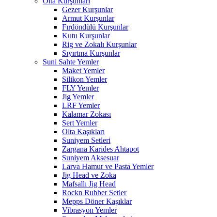
Olta Kurşunları
Gezer Kurşunlar
Armut Kurşunlar
Fırdöndülü Kurşunlar
Kutu Kurşunlar
Rig ve Zokalı Kurşunlar
Sıyırtma Kurşunlar
Suni Sahte Yemler
Maket Yemler
Silikon Yemler
FLY Yemler
Jig Yemler
LRF Yemler
Kalamar Zokası
Sert Yemler
Olta Kaşıkları
Suniyem Setleri
Zargana Karides Ahtapot
Suniyem Aksesuar
Larva Hamur ve Pasta Yemler
Jig Head ve Zoka
Mafsallı Jig Head
Rockn Rubber Setler
Mepps Döner Kaşıklar
Vibrasyon Yemler