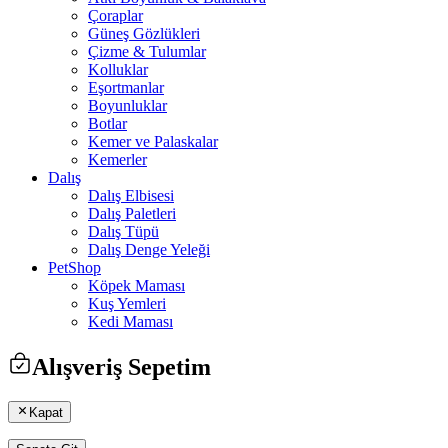
Çoraplar
Güneş Gözlükleri
Çizme & Tulumlar
Kolluklar
Eşortmanlar
Boyunluklar
Botlar
Kemer ve Palaskalar
Kemerler
Dalış
Dalış Elbisesi
Dalış Paletleri
Dalış Tüpü
Dalış Denge Yeleği
PetShop
Köpek Maması
Kuş Yemleri
Kedi Maması
Alışveriş Sepetim
Kapat