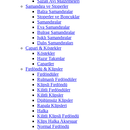
Sazan Avı Malzemeleri
Şamandıra ve Stoperler
Balza Şamandıralar
Stoperler ve Boncuklar
Şamandıralar
Eva Şamandıralar
Bulrag Şamandıralar
Işıklı Şamandıralar
Dalış Şamandıraları
Çapari & Köstekler
Köstekler
Hazır Takımlar
Çapariler
Fırdöndü & Klipsler
Fırdöndüler
Rulmanlı Fırdöndüler
Klipsli Fırdöndü
Kilitli Fırdöndüler
Kilitli Klipsler
Düğümsüz Klipsler
Rapala Klipsleri
Halka
Kilitli Klipsli Fırdöndü
Klips Halka Aksesuar
Normal Fırdöndü