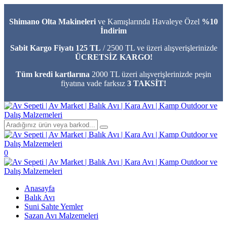
Shimano Olta Makineleri
ve Kamışlarında Havaleye Özel
%10
İndirim
Sabit Kargo Fiyatı 125 TL
/ 2500 TL ve üzeri alışverişlerinizde
ÜCRETSİZ KARGO!
Tüm kredi kartlarına
2000 TL üzeri alışverişlerinizde peşin
fiyatına vade farksız
3 TAKSİT!
0
Anasayfa
Balık Avı
Suni Sahte Yemler
Sazan Avı Malzemeleri