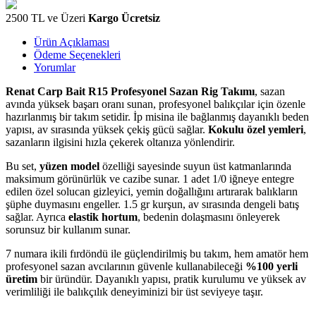
2500 TL ve Üzeri
Kargo Ücretsiz
Ürün Açıklaması
Ödeme Seçenekleri
Yorumlar
Renat Carp Bait R15 Profesyonel Sazan Rig Takımı
, sazan
avında yüksek başarı oranı sunan, profesyonel balıkçılar için özenle
hazırlanmış bir takım setidir. İp misina ile bağlanmış dayanıklı beden
yapısı, av sırasında yüksek çekiş gücü sağlar.
Kokulu özel yemleri
,
sazanların ilgisini hızla çekerek oltanıza yönlendirir.
Bu set,
yüzen model
özelliği sayesinde suyun üst katmanlarında
maksimum görünürlük ve cazibe sunar. 1 adet 1/0 iğneye entegre
edilen özel solucan gizleyici, yemin doğallığını artırarak balıkların
şüphe duymasını engeller. 1.5 gr kurşun, av sırasında dengeli batış
sağlar. Ayrıca
elastik hortum
, bedenin dolaşmasını önleyerek
sorunsuz bir kullanım sunar.
7 numara ikili fırdöndü ile güçlendirilmiş bu takım, hem amatör hem
profesyonel sazan avcılarının güvenle kullanabileceği
%100 yerli
üretim
bir üründür. Dayanıklı yapısı, pratik kurulumu ve yüksek av
verimliliği ile balıkçılık deneyiminizi bir üst seviyeye taşır.