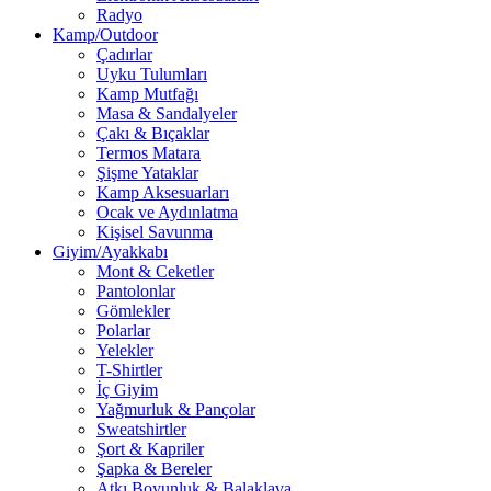
Radyo
Kamp/Outdoor
Çadırlar
Uyku Tulumları
Kamp Mutfağı
Masa & Sandalyeler
Çakı & Bıçaklar
Termos Matara
Şişme Yataklar
Kamp Aksesuarları
Ocak ve Aydınlatma
Kişisel Savunma
Giyim/Ayakkabı
Mont & Ceketler
Pantolonlar
Gömlekler
Polarlar
Yelekler
T-Shirtler
İç Giyim
Yağmurluk & Pançolar
Sweatshirtler
Şort & Kapriler
Şapka & Bereler
Atkı Boyunluk & Balaklava