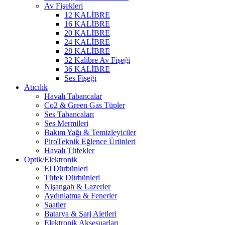
Av Fişekleri
12 KALİBRE
16 KALİBRE
20 KALİBRE
24 KALİBRE
28 KALİBRE
32 Kalibre Av Fişeği
36 KALİBRE
Ses Fişeği
Atıcılık
Havalı Tabancalar
Co2 & Green Gas Tüpler
Ses Tabancaları
Ses Mermileri
Bakım Yağı & Temizleyiciler
PiroTeknik Eğlence Ürünleri
Havalı Tüfekler
Optik/Elektronik
El Dürbünleri
Tüfek Dürbünleri
Nişangah & Lazerler
Aydınlatma & Fenerler
Saatler
Batarya & Şarj Aletleri
Elektronik Aksesuarları