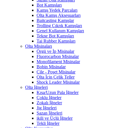
Bot Kamışları
Kamış Yedek Parçaları
Olta Kamış Aksesuarları
Baitcasting Kamışlar
Trolling Çıkrık Kamışları
Genel Kullanım Kamışları
Tekne Bot Kamışları
Tai Rubber Kamışları
Olta Misinaları
Örgü ve İp Misinalar
Fluorocarbon Misinalar
Monofilament Misinalar
Bobin Misinalar
Çile - Poşet Misinalar
Olta İçin Çelik Teller
Shock Leader Misinalar
Olta İğneleri
Kısa/Uzun Pala İğneler
Çoklu İğneler
Zokalı İğneler
Jig İğneleri
Sazan İğneleri
ikili ve Üçlü İğneler
Tekli İğneler