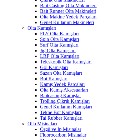
Bait Casting Olta Makineleri
Bait Runner Olta Makineleri
Olta Makine Yedek Parçaları
Genel Kullanım Makineleri
Olta Kamışları
FLY Olta Kamışları
Spin Olta Kamışları
Surf Olta Kamışları
Jig Olta Kamışları
LRF Olta Kamışları
Teleskopik Olta Kamışları
Göl Kamışları
Sazan Olta Kamışları
Bot Kamışları
Kamış Yedek Parçaları
Olta Kamış Aksesuarları
Baitcasting Kamışlar
Trolling Çıkrık Kamışları
Genel Kullanım Kamışları
Tekne Bot Kamışları
Tai Rubber Kamışları
Olta Misinaları
Örgü ve İp Misinalar
Fluorocarbon Misinalar