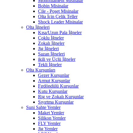
Monofilament Misinalar
Bobin Misinalar
Çile - Poşet Misinalar
Olta İçin Çelik Teller
Shock Leader Misinalar
Olta İğneleri
Kısa/Uzun Pala İğneler
Çoklu İğneler
Zokalı İğneler
Jig İğneleri
Sazan İğneleri
ikili ve Üçlü İğneler
Tekli İğneler
Olta Kurşunları
Gezer Kurşunlar
Armut Kurşunlar
Fırdöndülü Kurşunlar
Kutu Kurşunlar
Rig ve Zokalı Kurşunlar
Sıyırtma Kurşunlar
Suni Sahte Yemler
Maket Yemler
Silikon Yemler
FLY Yemler
Jig Yemler