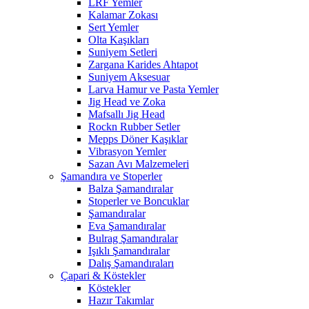
LRF Yemler
Kalamar Zokası
Sert Yemler
Olta Kaşıkları
Suniyem Setleri
Zargana Karides Ahtapot
Suniyem Aksesuar
Larva Hamur ve Pasta Yemler
Jig Head ve Zoka
Mafsallı Jig Head
Rockn Rubber Setler
Mepps Döner Kaşıklar
Vibrasyon Yemler
Sazan Avı Malzemeleri
Şamandıra ve Stoperler
Balza Şamandıralar
Stoperler ve Boncuklar
Şamandıralar
Eva Şamandıralar
Bulrag Şamandıralar
Işıklı Şamandıralar
Dalış Şamandıraları
Çapari & Köstekler
Köstekler
Hazır Takımlar