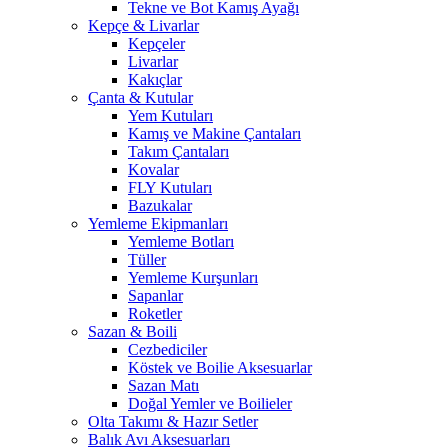
Tekne ve Bot Kamış Ayağı
Kepçe & Livarlar
Kepçeler
Livarlar
Kakıçlar
Çanta & Kutular
Yem Kutuları
Kamış ve Makine Çantaları
Takım Çantaları
Kovalar
FLY Kutuları
Bazukalar
Yemleme Ekipmanları
Yemleme Botları
Tüller
Yemleme Kurşunları
Sapanlar
Roketler
Sazan & Boili
Cezbediciler
Köstek ve Boilie Aksesuarlar
Sazan Matı
Doğal Yemler ve Boilieler
Olta Takımı & Hazır Setler
Balık Avı Aksesuarları