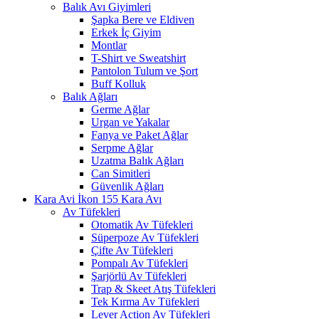
Balık Avı Giyimleri
Şapka Bere ve Eldiven
Erkek İç Giyim
Montlar
T-Shirt ve Sweatshirt
Pantolon Tulum ve Şort
Buff Kolluk
Balık Ağları
Germe Ağlar
Urgan ve Yakalar
Fanya ve Paket Ağlar
Serpme Ağlar
Uzatma Balık Ağları
Can Simitleri
Güvenlik Ağları
Kara Avı
Av Tüfekleri
Otomatik Av Tüfekleri
Süperpoze Av Tüfekleri
Çifte Av Tüfekleri
Pompalı Av Tüfekleri
Şarjörlü Av Tüfekleri
Trap & Skeet Atış Tüfekleri
Tek Kırma Av Tüfekleri
Lever Action Av Tüfekleri