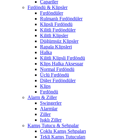
Çapariler
Fırdöndü & Klipsler
Fırdöndüler
Rulmanlı Fırdöndüler
Klipsli Fırdöndü
Kilitli Fırdöndüler
Kilitli Klipsler
Düğümsüz Klipsler
Rapala Klipsleri
Halka
Kilitli Klipsli Fırdöndü
Klips Halka Aksesuar
Normal Fırdöndü
Üçlü Fırdöndü
Diğer Fırdöndüler
Klips
Fırdöndü
Alarm & Ziller
Swingerler
Alarmlar
Ziller
Işıklı Ziller
Kamış Tutucu & Sehpalar
Çoklu Kamış Sehpaları
Tekli Kamış Tutucuları