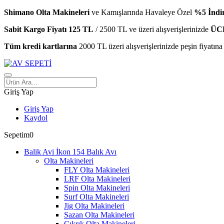
Shimano Olta Makineleri
ve Kamışlarında Havaleye Özel
%5 İndi
Sabit Kargo Fiyatı 125 TL
/ 2500 TL ve üzeri alışverişlerinizde
ÜC
Tüm kredi kartlarına
2000 TL üzeri alışverişlerinizde peşin fiyatına
Giriş Yap
Giriş Yap
Kaydol
Sepetim
0
Balık Avı
Olta Makineleri
FLY Olta Makineleri
LRF Olta Makineleri
Spin Olta Makineleri
Surf Olta Makineleri
Jig Olta Makineleri
Sazan Olta Makineleri
Çıkrık Olta Makineleri