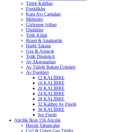
Tüfek Kılıfları
Fişeklikler
Kara Avı Çantaları
Mühreler
Gizlenme Ağları
Düdükler
Tetik Kilidi
Rozet & Anahtarlık
Harbi Takımı
Gez & Arpacık
Tetik Düşürücü
Av Aksesuarları
Av Tüfeği Bakım Ürünleri
Av Fişekleri
12 KALİBRE
16 KALİBRE
20 KALİBRE
24 KALİBRE
28 KALİBRE
32 Kalibre Av Fişeği
36 KALİBRE
Ses Fişeği
Atıcılık
Havalı Tabancalar
Co2 & Green Gas Tüpler