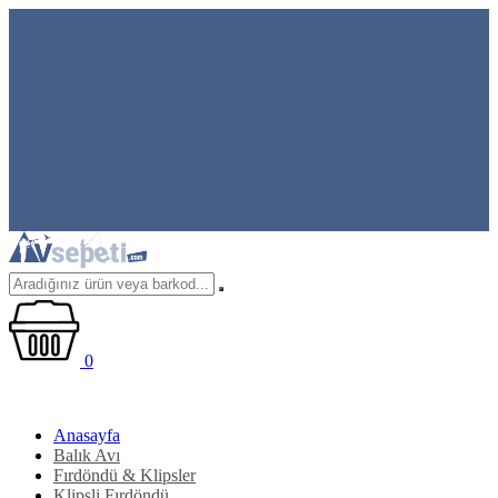
0
Anasayfa
Balık Avı
Fırdöndü & Klipsler
Klipsli Fırdöndü