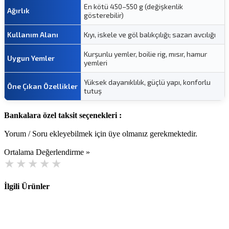
En kötü 450–550 g (değişkenlik
Ağırlık
gösterebilir)
Kullanım Alanı
Kıyı, iskele ve göl balıkçılığı; sazan avcılığı
Kurşunlu yemler, boilie rig, mısır, hamur
Uygun Yemler
yemleri
Yüksek dayanıklılık, güçlü yapı, konforlu
Öne Çıkan Özellikler
tutuş
Bankalara özel taksit seçenekleri :
Yorum / Soru ekleyebilmek için üye olmanız gerekmektedir.
Ortalama Değerlendirme »
İlgili Ürünler