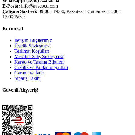
Whatsapp:
(0850) 244 40 64
E-Posta:
info@avsepeti.com
Çalışma Saatleri:
09:00 - 19:00, Pazartesi - Cumartesi 11:00 -
17:00 Pazar
Kurumsal
İletişim Bilgilerimiz
Üyelik Sözleşmesi
Teslimat Koşulları
Mesafeli Satış Sözleşmesi
Kargo ve Taşıma Bilgileri
Gizlilik ve Kullanım Şartları
Garanti ve İade
Sipariş Takibi
Güvenli Alışveriş!