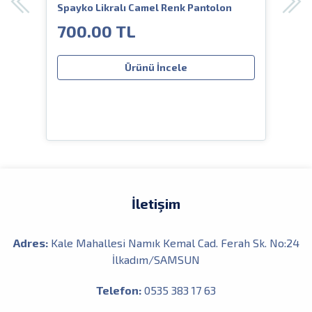
üme
Spayko Likralı Camel Renk Pantolon
Spay
700.00 TL
1,
Ürünü İncele
İletişim
Adres:
Kale Mahallesi Namık Kemal Cad. Ferah Sk. No:24
İlkadım/SAMSUN
Telefon:
0535 383 17 63