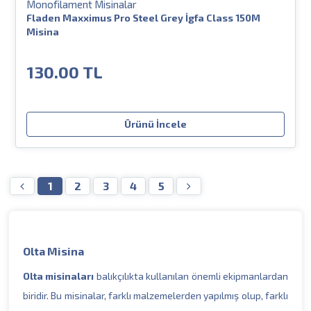
Monofilament Misinalar
Fladen Maxximus Pro Steel Grey İgfa Class 150M
Misina
130.00 TL
Ürünü İncele
1
2
3
4
5
Olta Misina
Olta misinaları
balıkçılıkta kullanılan önemli ekipmanlardan
biridir. Bu misinalar, farklı malzemelerden yapılmış olup, farklı