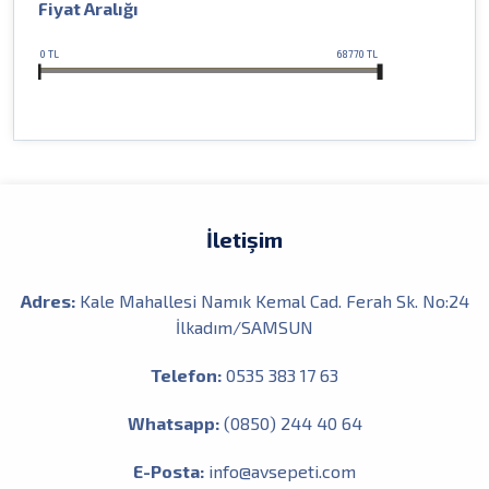
Fiyat Aralığı
kendo
krokodil
latex
0
TL
68770
TL
lineaeffe
lucky john
mustang
naniwaosakashi
nomura
okuma
oskar
owner
portfish
İletişim
power line
power pro
powerline
Adres:
Kale Mahallesi Namık Kemal Cad. Ferah Sk. No:24
prestige
İlkadım/SAMSUN
prologic
remixon
river
Telefon:
0535 383 17 63
ronthompson
ryuji
Whatsapp:
(0850) 244 40 64
samurai
savage gear
sea horse
E-Posta:
info@avsepeti.com
seagame