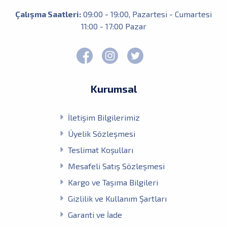
shimano
Çalışma Saatleri:
09:00 - 19:00, Pazartesi - Cumartesi
shufa
stroft
11:00 - 17:00 Pazar
sufix
trabucco
tsurıyona
unitika
vertix
vito
Kurumsal
vorteks
wily
ygk
İletişim Bilgilerimiz
Üyelik Sözleşmesi
Teslimat Koşulları
Mesafeli Satış Sözleşmesi
Kargo ve Taşıma Bilgileri
Gizlilik ve Kullanım Şartları
Garanti ve İade