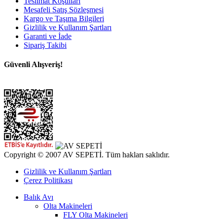
Teslimat Koşulları
Mesafeli Satış Sözleşmesi
Kargo ve Taşıma Bilgileri
Gizlilik ve Kullanım Şartları
Garanti ve İade
Sipariş Takibi
Güvenli Alışveriş!
Copyright © 2007 AV SEPETİ. Tüm hakları saklıdır.
Gizlilik ve Kullanım Şartları
Çerez Politikası
Balık Avı
Olta Makineleri
FLY Olta Makineleri