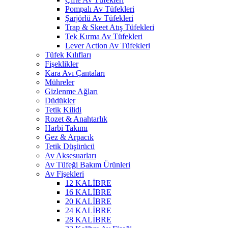
Pompalı Av Tüfekleri
Şarjörlü Av Tüfekleri
Trap & Skeet Atış Tüfekleri
Tek Kırma Av Tüfekleri
Lever Action Av Tüfekleri
Tüfek Kılıfları
Fişeklikler
Kara Avı Çantaları
Mühreler
Gizlenme Ağları
Düdükler
Tetik Kilidi
Rozet & Anahtarlık
Harbi Takımı
Gez & Arpacık
Tetik Düşürücü
Av Aksesuarları
Av Tüfeği Bakım Ürünleri
Av Fişekleri
12 KALİBRE
16 KALİBRE
20 KALİBRE
24 KALİBRE
28 KALİBRE