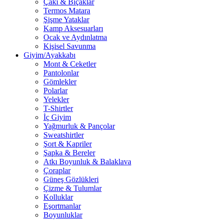
Çakı & Bıçaklar
Termos Matara
Şişme Yataklar
Kamp Aksesuarları
Ocak ve Aydınlatma
Kişisel Savunma
Giyim/Ayakkabı
Mont & Ceketler
Pantolonlar
Gömlekler
Polarlar
Yelekler
T-Shirtler
İç Giyim
Yağmurluk & Pançolar
Sweatshirtler
Şort & Kapriler
Şapka & Bereler
Atkı Boyunluk & Balaklava
Çoraplar
Güneş Gözlükleri
Çizme & Tulumlar
Kolluklar
Eşortmanlar
Boyunluklar