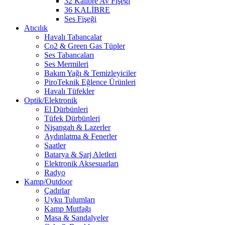
32 Kalibre Av Fişeği
36 KALİBRE
Ses Fişeği
Atıcılık
Havalı Tabancalar
Co2 & Green Gas Tüpler
Ses Tabancaları
Ses Mermileri
Bakım Yağı & Temizleyiciler
PiroTeknik Eğlence Ürünleri
Havalı Tüfekler
Optik/Elektronik
El Dürbünleri
Tüfek Dürbünleri
Nişangah & Lazerler
Aydınlatma & Fenerler
Saatler
Batarya & Şarj Aletleri
Elektronik Aksesuarları
Radyo
Kamp/Outdoor
Çadırlar
Uyku Tulumları
Kamp Mutfağı
Masa & Sandalyeler