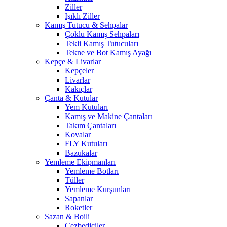
Ziller
Işıklı Ziller
Kamış Tutucu & Sehpalar
Çoklu Kamış Sehpaları
Tekli Kamış Tutucuları
Tekne ve Bot Kamış Ayağı
Kepçe & Livarlar
Kepçeler
Livarlar
Kakıçlar
Çanta & Kutular
Yem Kutuları
Kamış ve Makine Çantaları
Takım Çantaları
Kovalar
FLY Kutuları
Bazukalar
Yemleme Ekipmanları
Yemleme Botları
Tüller
Yemleme Kurşunları
Sapanlar
Roketler
Sazan & Boili
Cezbediciler