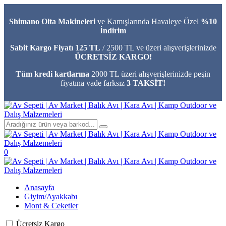
Shimano Olta Makineleri
ve Kamışlarında Havaleye Özel
%10
İndirim
Sabit Kargo Fiyatı 125 TL
/ 2500 TL ve üzeri alışverişlerinizde
ÜCRETSİZ KARGO!
Tüm kredi kartlarına
2000 TL üzeri alışverişlerinizde peşin
fiyatına vade farksız
3 TAKSİT!
0
Anasayfa
Giyim/Ayakkabı
Mont & Ceketler
Ücretsiz Kargo