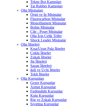
Tekne Bot Kamışları
Tai Rubber Kamışları
Olta Misinaları
Örgü ve İp Misinalar
Fluorocarbon Misinalar
Monofilament Misinalar
Bobin Misinalar
Çile - Poşet Misinalar
Olta İçin Çelik Teller
Shock Leader Misinalar
Olta İğneleri
Kısa/Uzun Pala İğneler
Çoklu İğneler
Zokalı İğneler
Jig İğneleri
Sazan İğneleri
ikili ve Üçlü İğneler
Tekli İğneler
Olta Kurşunları
Gezer Kurşunlar
Armut Kurşunlar
Fırdöndülü Kurşunlar
Kutu Kurşunlar
Rig ve Zokalı Kurşunlar
Sıyırtma Kurşunlar