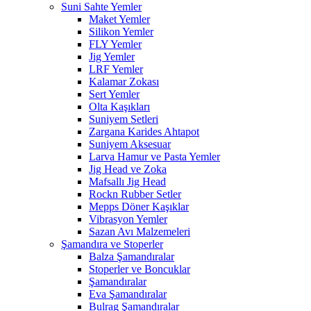
Suni Sahte Yemler
Maket Yemler
Silikon Yemler
FLY Yemler
Jig Yemler
LRF Yemler
Kalamar Zokası
Sert Yemler
Olta Kaşıkları
Suniyem Setleri
Zargana Karides Ahtapot
Suniyem Aksesuar
Larva Hamur ve Pasta Yemler
Jig Head ve Zoka
Mafsallı Jig Head
Rockn Rubber Setler
Mepps Döner Kaşıklar
Vibrasyon Yemler
Sazan Avı Malzemeleri
Şamandıra ve Stoperler
Balza Şamandıralar
Stoperler ve Boncuklar
Şamandıralar
Eva Şamandıralar
Bulrag Şamandıralar