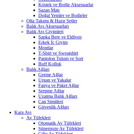
Köstek ve Boilie Aksesuarlar
Sazan Matı
Doğal Yemler ve Boilieler
Olta Takımı & Hazır Setler
Balık Avı Aksesuarları
Balık Avı Giyimleri
Şapka Bere ve Eldiven
Erkek İç Giyim
Montlar
T-Shirt ve Sweatshirt
Pantolon Tulum ve Şort
Buff Kolluk
Balık Ağları
Germe Ağlar
Urgan ve Yakalar
Fanya ve Paket Ağlar
Serpme Ağlar
Uzatma Balık Ağları
Can Simitleri
Güvenlik Ağları
Kara Avı
Av Tüfekleri
Otomatik Av Tüfekleri
Süperpoze Av Tüfekleri
Çifte Av Tüfekleri