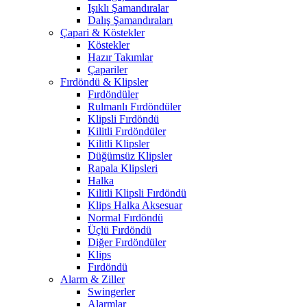
Işıklı Şamandıralar
Dalış Şamandıraları
Çapari & Köstekler
Köstekler
Hazır Takımlar
Çapariler
Fırdöndü & Klipsler
Fırdöndüler
Rulmanlı Fırdöndüler
Klipsli Fırdöndü
Kilitli Fırdöndüler
Kilitli Klipsler
Düğümsüz Klipsler
Rapala Klipsleri
Halka
Kilitli Klipsli Fırdöndü
Klips Halka Aksesuar
Normal Fırdöndü
Üçlü Fırdöndü
Diğer Fırdöndüler
Klips
Fırdöndü
Alarm & Ziller
Swingerler
Alarmlar