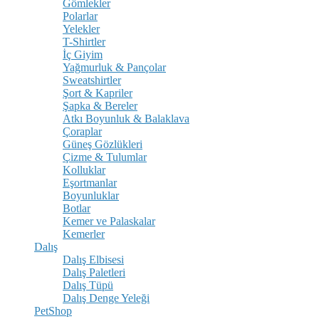
Gömlekler
Polarlar
Yelekler
T-Shirtler
İç Giyim
Yağmurluk & Pançolar
Sweatshirtler
Şort & Kapriler
Şapka & Bereler
Atkı Boyunluk & Balaklava
Çoraplar
Güneş Gözlükleri
Çizme & Tulumlar
Kolluklar
Eşortmanlar
Boyunluklar
Botlar
Kemer ve Palaskalar
Kemerler
Dalış
Dalış Elbisesi
Dalış Paletleri
Dalış Tüpü
Dalış Denge Yeleği
PetShop