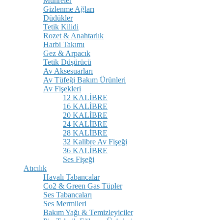
Mühreler
Gizlenme Ağları
Düdükler
Tetik Kilidi
Rozet & Anahtarlık
Harbi Takımı
Gez & Arpacık
Tetik Düşürücü
Av Aksesuarları
Av Tüfeği Bakım Ürünleri
Av Fişekleri
12 KALİBRE
16 KALİBRE
20 KALİBRE
24 KALİBRE
28 KALİBRE
32 Kalibre Av Fişeği
36 KALİBRE
Ses Fişeği
Atıcılık
Havalı Tabancalar
Co2 & Green Gas Tüpler
Ses Tabancaları
Ses Mermileri
Bakım Yağı & Temizleyiciler