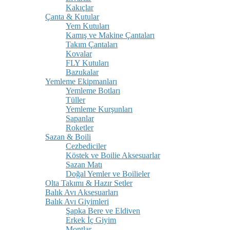
Kakıçlar
Çanta & Kutular
Yem Kutuları
Kamış ve Makine Çantaları
Takım Çantaları
Kovalar
FLY Kutuları
Bazukalar
Yemleme Ekipmanları
Yemleme Botları
Tüller
Yemleme Kurşunları
Sapanlar
Roketler
Sazan & Boili
Cezbediciler
Köstek ve Boilie Aksesuarlar
Sazan Matı
Doğal Yemler ve Boilieler
Olta Takımı & Hazır Setler
Balık Avı Aksesuarları
Balık Avı Giyimleri
Şapka Bere ve Eldiven
Erkek İç Giyim
Montlar