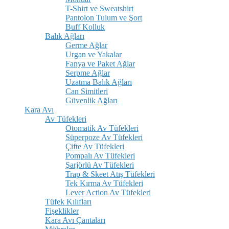
T-Shirt ve Sweatshirt
Pantolon Tulum ve Şort
Buff Kolluk
Balık Ağları
Germe Ağlar
Urgan ve Yakalar
Fanya ve Paket Ağlar
Serpme Ağlar
Uzatma Balık Ağları
Can Simitleri
Güvenlik Ağları
Kara Avı
Av Tüfekleri
Otomatik Av Tüfekleri
Süperpoze Av Tüfekleri
Çifte Av Tüfekleri
Pompalı Av Tüfekleri
Şarjörlü Av Tüfekleri
Trap & Skeet Atış Tüfekleri
Tek Kırma Av Tüfekleri
Lever Action Av Tüfekleri
Tüfek Kılıfları
Fişeklikler
Kara Avı Çantaları