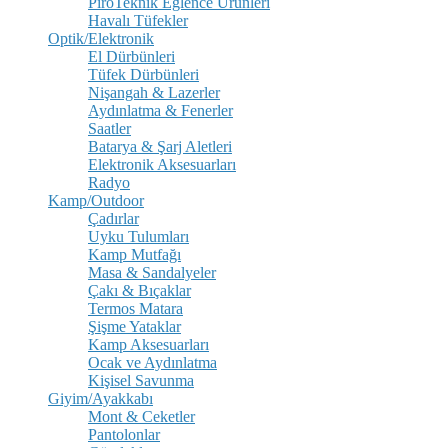
PiroTeknik Eğlence Ürünleri
Havalı Tüfekler
Optik/Elektronik
El Dürbünleri
Tüfek Dürbünleri
Nişangah & Lazerler
Aydınlatma & Fenerler
Saatler
Batarya & Şarj Aletleri
Elektronik Aksesuarları
Radyo
Kamp/Outdoor
Çadırlar
Uyku Tulumları
Kamp Mutfağı
Masa & Sandalyeler
Çakı & Bıçaklar
Termos Matara
Şişme Yataklar
Kamp Aksesuarları
Ocak ve Aydınlatma
Kişisel Savunma
Giyim/Ayakkabı
Mont & Ceketler
Pantolonlar