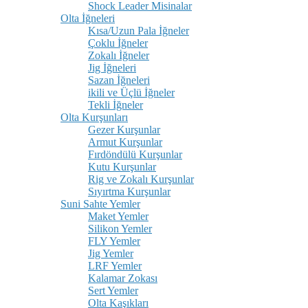
Shock Leader Misinalar
Olta İğneleri
Kısa/Uzun Pala İğneler
Çoklu İğneler
Zokalı İğneler
Jig İğneleri
Sazan İğneleri
ikili ve Üçlü İğneler
Tekli İğneler
Olta Kurşunları
Gezer Kurşunlar
Armut Kurşunlar
Fırdöndülü Kurşunlar
Kutu Kurşunlar
Rig ve Zokalı Kurşunlar
Sıyırtma Kurşunlar
Suni Sahte Yemler
Maket Yemler
Silikon Yemler
FLY Yemler
Jig Yemler
LRF Yemler
Kalamar Zokası
Sert Yemler
Olta Kaşıkları