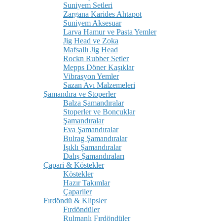
Suniyem Setleri
Zargana Karides Ahtapot
Suniyem Aksesuar
Larva Hamur ve Pasta Yemler
Jig Head ve Zoka
Mafsallı Jig Head
Rockn Rubber Setler
Mepps Döner Kaşıklar
Vibrasyon Yemler
Sazan Avı Malzemeleri
Şamandıra ve Stoperler
Balza Şamandıralar
Stoperler ve Boncuklar
Şamandıralar
Eva Şamandıralar
Bulrag Şamandıralar
Işıklı Şamandıralar
Dalış Şamandıraları
Çapari & Köstekler
Köstekler
Hazır Takımlar
Çapariler
Fırdöndü & Klipsler
Fırdöndüler
Rulmanlı Fırdöndüler