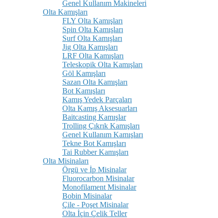
Genel Kullanım Makineleri
Olta Kamışları
FLY Olta Kamışları
Spin Olta Kamışları
Surf Olta Kamışları
Jig Olta Kamışları
LRF Olta Kamışları
Teleskopik Olta Kamışları
Göl Kamışları
Sazan Olta Kamışları
Bot Kamışları
Kamış Yedek Parçaları
Olta Kamış Aksesuarları
Baitcasting Kamışlar
Trolling Çıkrık Kamışları
Genel Kullanım Kamışları
Tekne Bot Kamışları
Tai Rubber Kamışları
Olta Misinaları
Örgü ve İp Misinalar
Fluorocarbon Misinalar
Monofilament Misinalar
Bobin Misinalar
Çile - Poşet Misinalar
Olta İçin Çelik Teller