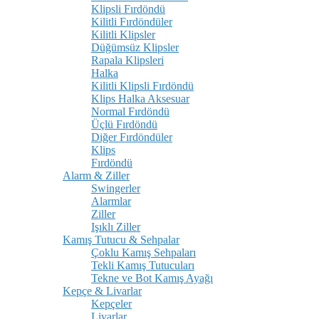
Klipsli Fırdöndü
Kilitli Fırdöndüler
Kilitli Klipsler
Düğümsüz Klipsler
Rapala Klipsleri
Halka
Kilitli Klipsli Fırdöndü
Klips Halka Aksesuar
Normal Fırdöndü
Üçlü Fırdöndü
Diğer Fırdöndüler
Klips
Fırdöndü
Alarm & Ziller
Swingerler
Alarmlar
Ziller
Işıklı Ziller
Kamış Tutucu & Sehpalar
Çoklu Kamış Sehpaları
Tekli Kamış Tutucuları
Tekne ve Bot Kamış Ayağı
Kepçe & Livarlar
Kepçeler
Livarlar