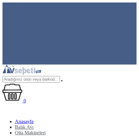
0
Anasayfa
Balık Avı
Olta Makineleri