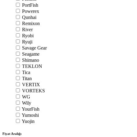
PortFish
Powerex
Qunhai
Remixon
River
Ryobi
Ryuji
Savage Gear
Seagame
Shimano
TEKLON
Tica
Titan
VERTIX
VORTEKS
WG
Wily
YourFish
Yumoshi
Yuojin
Fiyat Aralığı