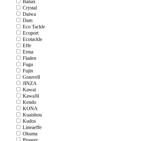
Banax
Crystal
Daiwa
Dam
Eco Tackle
Ecoport
Ecotackle
Effe
Erma
Fladen
Fugu
Fujin
Grauvell
JINZA
Kawai
KawaJil
Kendo
KONA
Kuaishou
Kudos
Lineaeffe
Okuma
Pioneer