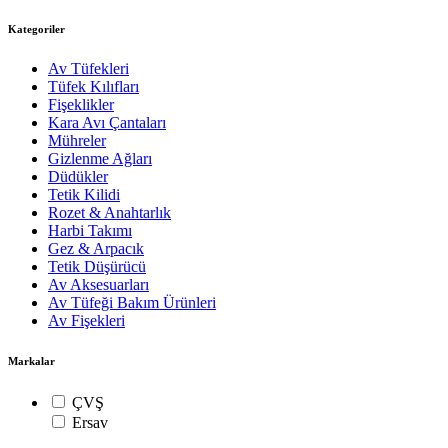
Kategoriler
Av Tüfekleri
Tüfek Kılıfları
Fişeklikler
Kara Avı Çantaları
Mühreler
Gizlenme Ağları
Düdükler
Tetik Kilidi
Rozet & Anahtarlık
Harbi Takımı
Gez & Arpacık
Tetik Düşürücü
Av Aksesuarları
Av Tüfeği Bakım Ürünleri
Av Fişekleri
Markalar
ÇVŞ
Ersav