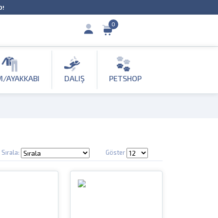
O!
0
M/AYAKKABI
DALIŞ
PETSHOP
Sırala:
Göster