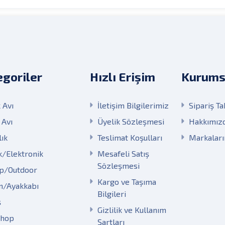
goriler
Hızlı Erişim
Kurums
 Avı
İletişim Bilgilerimiz
Sipariş Ta
 Avı
Üyelik Sözleşmesi
Hakkımız
lık
Teslimat Koşulları
Markalar
k/Elektronik
Mesafeli Satış
Sözleşmesi
p/Outdoor
Kargo ve Taşıma
m/Ayakkabı
Bilgileri
ş
Gizlilik ve Kullanım
Shop
Şartları