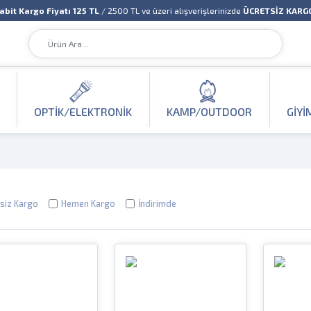
abit Kargo Fiyatı 125 TL
/ 2500 TL ve üzeri alışverişlerinizde
ÜCRETSİZ KARG
OPTIK/ELEKTRONIK
KAMP/OUTDOOR
GIYI
siz Kargo
Hemen Kargo
İndirimde