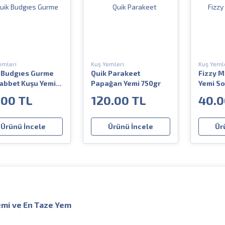
emleri
Kuş Yemleri
Kuş Yeml
 Budgıes Gurme
Quik Parakeet
Fizzy 
bbet Kuşu Yemi
Papağan Yemi 750gr
Yemi S
r
.00 TL
120.00 TL
40.0
Ürünü İncele
Ürünü İncele
Ür
emi ve En Taze Yem