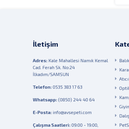
İletişim
Kate
Adres:
Kale Mahallesi Namık Kemal
Balık
Cad. Ferah Sk. No:24
Kara
İlkadım/SAMSUN
Atıcı
Telefon:
0535 383 17 63
Opti
Kam
Whatsapp:
(0850) 244 40 64
Giyi
E-Posta:
info@avsepeti.com
Dalı
Çalışma Saatleri:
09:00 - 19:00,
Pet