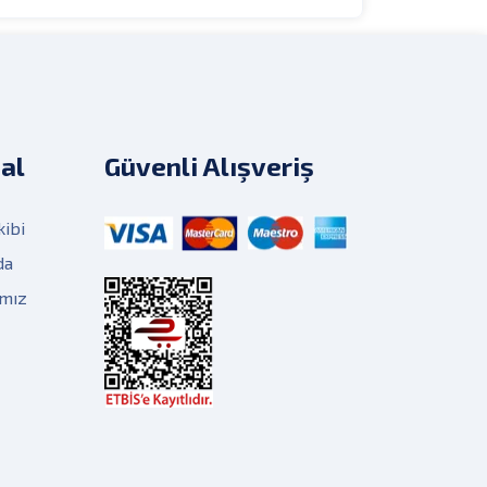
al
Güvenli Alışveriş
kibi
da
ımız