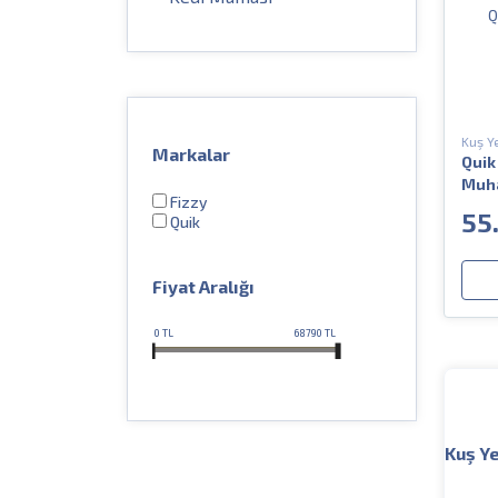
Kuş Y
Markalar
Quik
Muha
Fizzy
500g
55
Quik
Fiyat Aralığı
0
TL
68790
TL
Kuş Y