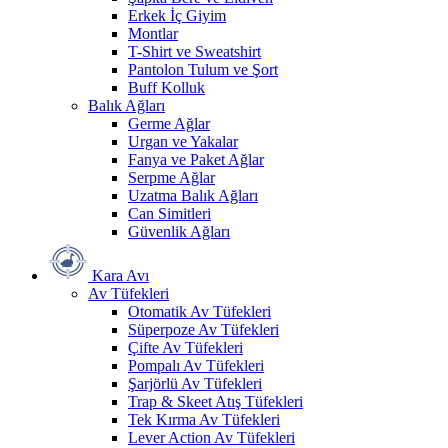
Erkek İç Giyim
Montlar
T-Shirt ve Sweatshirt
Pantolon Tulum ve Şort
Buff Kolluk
Balık Ağları
Germe Ağlar
Urgan ve Yakalar
Fanya ve Paket Ağlar
Serpme Ağlar
Uzatma Balık Ağları
Can Simitleri
Güvenlik Ağları
Kara Avı
Av Tüfekleri
Otomatik Av Tüfekleri
Süperpoze Av Tüfekleri
Çifte Av Tüfekleri
Pompalı Av Tüfekleri
Şarjörlü Av Tüfekleri
Trap & Skeet Atış Tüfekleri
Tek Kırma Av Tüfekleri
Lever Action Av Tüfekleri