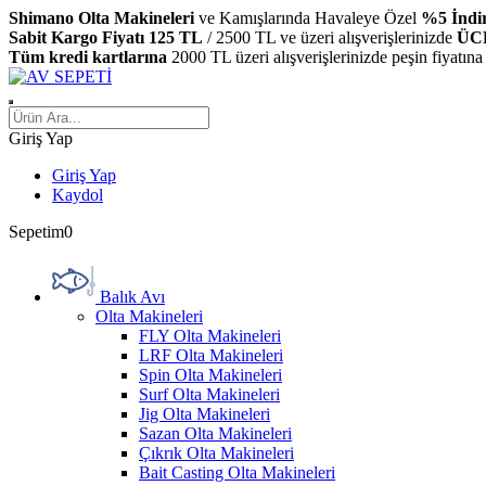
Shimano Olta Makineleri
ve Kamışlarında Havaleye Özel
%5 İndi
Sabit Kargo Fiyatı 125 TL
/ 2500 TL ve üzeri alışverişlerinizde
ÜC
Tüm kredi kartlarına
2000 TL üzeri alışverişlerinizde peşin fiyatına
Giriş Yap
Giriş Yap
Kaydol
Sepetim
0
Balık Avı
Olta Makineleri
FLY Olta Makineleri
LRF Olta Makineleri
Spin Olta Makineleri
Surf Olta Makineleri
Jig Olta Makineleri
Sazan Olta Makineleri
Çıkrık Olta Makineleri
Bait Casting Olta Makineleri