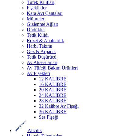
Tüfek Kılıfları
Fişeklikler
Kara Avı Çantaları
Mühreler
Gizlenme Ağları
Düdükler
Tetik Kilidi
Rozet & Anahtarlık
Harbi Takımı
Gez & Arpacık
Tetik Düşürücü
Av Aksesuarları
Av Tüfeği Bakım Ürünleri
Av Fişekleri
12 KALİBRE
16 KALİBRE
20 KALİBRE
24 KALİBRE
28 KALİBRE
32 Kalibre Av Fişeği
36 KALİBRE
Ses Fişeği
Atıcılık
Havalı Tabancalar