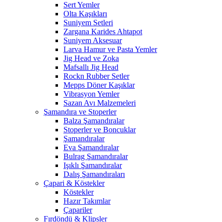
Sert Yemler
Olta Kaşıkları
Suniyem Setleri
Zargana Karides Ahtapot
Suniyem Aksesuar
Larva Hamur ve Pasta Yemler
Jig Head ve Zoka
Mafsallı Jig Head
Rockn Rubber Setler
Mepps Döner Kaşıklar
Vibrasyon Yemler
Sazan Avı Malzemeleri
Şamandıra ve Stoperler
Balza Şamandıralar
Stoperler ve Boncuklar
Şamandıralar
Eva Şamandıralar
Bulrag Şamandıralar
Işıklı Şamandıralar
Dalış Şamandıraları
Çapari & Köstekler
Köstekler
Hazır Takımlar
Çapariler
Fırdöndü & Klipsler