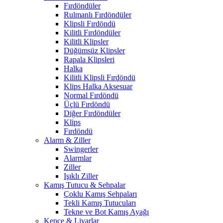
Fırdöndüler
Rulmanlı Fırdöndüler
Klipsli Fırdöndü
Kilitli Fırdöndüler
Kilitli Klipsler
Düğümsüz Klipsler
Rapala Klipsleri
Halka
Kilitli Klipsli Fırdöndü
Klips Halka Aksesuar
Normal Fırdöndü
Üçlü Fırdöndü
Diğer Fırdöndüler
Klips
Fırdöndü
Alarm & Ziller
Swingerler
Alarmlar
Ziller
Işıklı Ziller
Kamış Tutucu & Sehpalar
Çoklu Kamış Sehpaları
Tekli Kamış Tutucuları
Tekne ve Bot Kamış Ayağı
Kepçe & Livarlar