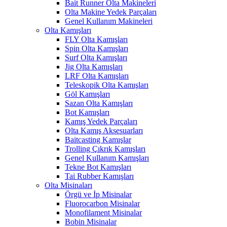
Bait Runner Olta Makineleri
Olta Makine Yedek Parçaları
Genel Kullanım Makineleri
Olta Kamışları
FLY Olta Kamışları
Spin Olta Kamışları
Surf Olta Kamışları
Jig Olta Kamışları
LRF Olta Kamışları
Teleskopik Olta Kamışları
Göl Kamışları
Sazan Olta Kamışları
Bot Kamışları
Kamış Yedek Parçaları
Olta Kamış Aksesuarları
Baitcasting Kamışlar
Trolling Çıkrık Kamışları
Genel Kullanım Kamışları
Tekne Bot Kamışları
Tai Rubber Kamışları
Olta Misinaları
Örgü ve İp Misinalar
Fluorocarbon Misinalar
Monofilament Misinalar
Bobin Misinalar