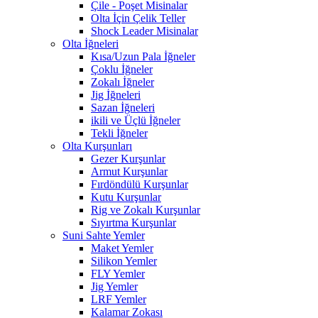
Çile - Poşet Misinalar
Olta İçin Çelik Teller
Shock Leader Misinalar
Olta İğneleri
Kısa/Uzun Pala İğneler
Çoklu İğneler
Zokalı İğneler
Jig İğneleri
Sazan İğneleri
ikili ve Üçlü İğneler
Tekli İğneler
Olta Kurşunları
Gezer Kurşunlar
Armut Kurşunlar
Fırdöndülü Kurşunlar
Kutu Kurşunlar
Rig ve Zokalı Kurşunlar
Sıyırtma Kurşunlar
Suni Sahte Yemler
Maket Yemler
Silikon Yemler
FLY Yemler
Jig Yemler
LRF Yemler
Kalamar Zokası