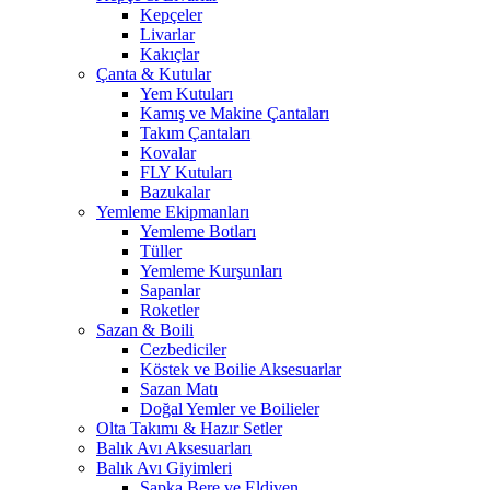
Kepçeler
Livarlar
Kakıçlar
Çanta & Kutular
Yem Kutuları
Kamış ve Makine Çantaları
Takım Çantaları
Kovalar
FLY Kutuları
Bazukalar
Yemleme Ekipmanları
Yemleme Botları
Tüller
Yemleme Kurşunları
Sapanlar
Roketler
Sazan & Boili
Cezbediciler
Köstek ve Boilie Aksesuarlar
Sazan Matı
Doğal Yemler ve Boilieler
Olta Takımı & Hazır Setler
Balık Avı Aksesuarları
Balık Avı Giyimleri
Şapka Bere ve Eldiven