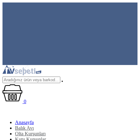
0
Anasayfa
Balık Avı
Olta Kurşunları
Kutu Kurşunlar