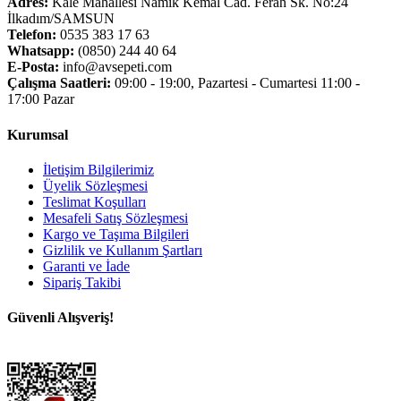
Adres:
Kale Mahallesi Namık Kemal Cad. Ferah Sk. No:24
İlkadım/SAMSUN
Telefon:
0535 383 17 63
Whatsapp:
(0850) 244 40 64
E-Posta:
info@avsepeti.com
Çalışma Saatleri:
09:00 - 19:00, Pazartesi - Cumartesi 11:00 -
17:00 Pazar
Kurumsal
İletişim Bilgilerimiz
Üyelik Sözleşmesi
Teslimat Koşulları
Mesafeli Satış Sözleşmesi
Kargo ve Taşıma Bilgileri
Gizlilik ve Kullanım Şartları
Garanti ve İade
Sipariş Takibi
Güvenli Alışveriş!