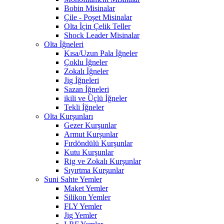
Bobin Misinalar
Çile - Poşet Misinalar
Olta İçin Çelik Teller
Shock Leader Misinalar
Olta İğneleri
Kısa/Uzun Pala İğneler
Çoklu İğneler
Zokalı İğneler
Jig İğneleri
Sazan İğneleri
ikili ve Üçlü İğneler
Tekli İğneler
Olta Kurşunları
Gezer Kurşunlar
Armut Kurşunlar
Fırdöndülü Kurşunlar
Kutu Kurşunlar
Rig ve Zokalı Kurşunlar
Sıyırtma Kurşunlar
Suni Sahte Yemler
Maket Yemler
Silikon Yemler
FLY Yemler
Jig Yemler