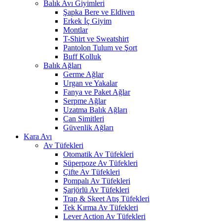
Balık Avı Giyimleri
Şapka Bere ve Eldiven
Erkek İç Giyim
Montlar
T-Shirt ve Sweatshirt
Pantolon Tulum ve Şort
Buff Kolluk
Balık Ağları
Germe Ağlar
Urgan ve Yakalar
Fanya ve Paket Ağlar
Serpme Ağlar
Uzatma Balık Ağları
Can Simitleri
Güvenlik Ağları
Kara Avı
Av Tüfekleri
Otomatik Av Tüfekleri
Süperpoze Av Tüfekleri
Çifte Av Tüfekleri
Pompalı Av Tüfekleri
Şarjörlü Av Tüfekleri
Trap & Skeet Atış Tüfekleri
Tek Kırma Av Tüfekleri
Lever Action Av Tüfekleri