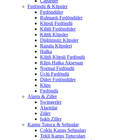
Çapariler
Fırdöndü & Klipsler
Fırdöndüler
Rulmanlı Fırdöndüler
Klipsli Fırdöndü
Kilitli Fırdöndüler
Kilitli Klipsler
Düğümsüz Klipsler
Rapala Klipsleri
Halka
Kilitli Klipsli Fırdöndü
Klips Halka Aksesuar
Normal Fırdöndü
Üçlü Fırdöndü
Diğer Fırdöndüler
Klips
Fırdöndü
Alarm & Ziller
Swingerler
Alarmlar
Ziller
Işıklı Ziller
Kamış Tutucu & Sehpalar
Çoklu Kamış Sehpaları
Tekli Kamış Tutucuları