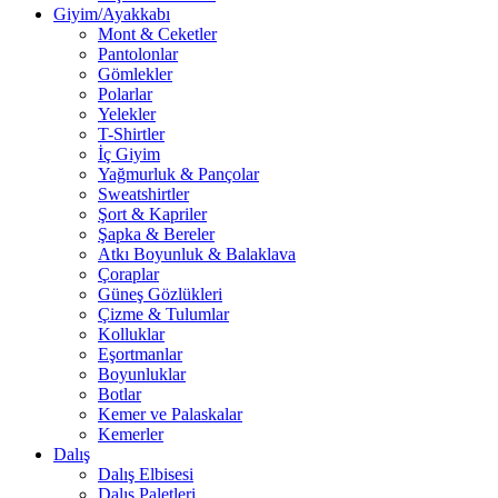
Giyim/Ayakkabı
Mont & Ceketler
Pantolonlar
Gömlekler
Polarlar
Yelekler
T-Shirtler
İç Giyim
Yağmurluk & Pançolar
Sweatshirtler
Şort & Kapriler
Şapka & Bereler
Atkı Boyunluk & Balaklava
Çoraplar
Güneş Gözlükleri
Çizme & Tulumlar
Kolluklar
Eşortmanlar
Boyunluklar
Botlar
Kemer ve Palaskalar
Kemerler
Dalış
Dalış Elbisesi
Dalış Paletleri