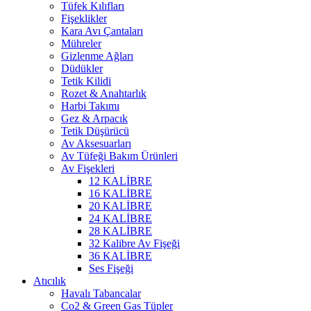
Tüfek Kılıfları
Fişeklikler
Kara Avı Çantaları
Mühreler
Gizlenme Ağları
Düdükler
Tetik Kilidi
Rozet & Anahtarlık
Harbi Takımı
Gez & Arpacık
Tetik Düşürücü
Av Aksesuarları
Av Tüfeği Bakım Ürünleri
Av Fişekleri
12 KALİBRE
16 KALİBRE
20 KALİBRE
24 KALİBRE
28 KALİBRE
32 Kalibre Av Fişeği
36 KALİBRE
Ses Fişeği
Atıcılık
Havalı Tabancalar
Co2 & Green Gas Tüpler