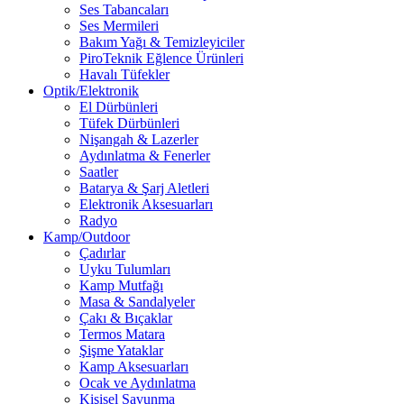
Ses Tabancaları
Ses Mermileri
Bakım Yağı & Temizleyiciler
PiroTeknik Eğlence Ürünleri
Havalı Tüfekler
Optik/Elektronik
El Dürbünleri
Tüfek Dürbünleri
Nişangah & Lazerler
Aydınlatma & Fenerler
Saatler
Batarya & Şarj Aletleri
Elektronik Aksesuarları
Radyo
Kamp/Outdoor
Çadırlar
Uyku Tulumları
Kamp Mutfağı
Masa & Sandalyeler
Çakı & Bıçaklar
Termos Matara
Şişme Yataklar
Kamp Aksesuarları
Ocak ve Aydınlatma
Kişisel Savunma