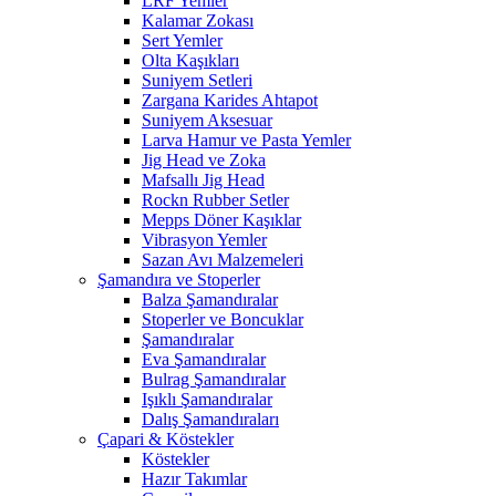
LRF Yemler
Kalamar Zokası
Sert Yemler
Olta Kaşıkları
Suniyem Setleri
Zargana Karides Ahtapot
Suniyem Aksesuar
Larva Hamur ve Pasta Yemler
Jig Head ve Zoka
Mafsallı Jig Head
Rockn Rubber Setler
Mepps Döner Kaşıklar
Vibrasyon Yemler
Sazan Avı Malzemeleri
Şamandıra ve Stoperler
Balza Şamandıralar
Stoperler ve Boncuklar
Şamandıralar
Eva Şamandıralar
Bulrag Şamandıralar
Işıklı Şamandıralar
Dalış Şamandıraları
Çapari & Köstekler
Köstekler
Hazır Takımlar