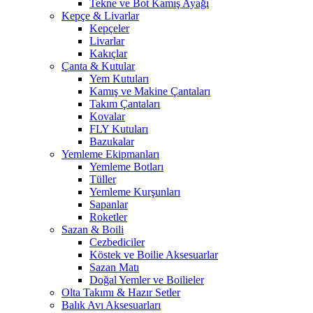
Tekne ve Bot Kamış Ayağı
Kepçe & Livarlar
Kepçeler
Livarlar
Kakıçlar
Çanta & Kutular
Yem Kutuları
Kamış ve Makine Çantaları
Takım Çantaları
Kovalar
FLY Kutuları
Bazukalar
Yemleme Ekipmanları
Yemleme Botları
Tüller
Yemleme Kurşunları
Sapanlar
Roketler
Sazan & Boili
Cezbediciler
Köstek ve Boilie Aksesuarlar
Sazan Matı
Doğal Yemler ve Boilieler
Olta Takımı & Hazır Setler
Balık Avı Aksesuarları