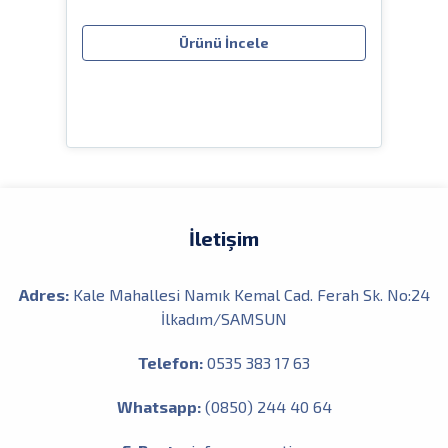
80
Ürünü İncele
İletişim
Adres:
Kale Mahallesi Namık Kemal Cad. Ferah Sk. No:24
İlkadım/SAMSUN
Telefon:
0535 383 17 63
Whatsapp:
(0850) 244 40 64