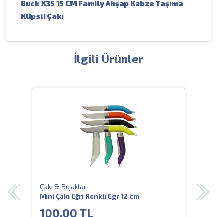
Buck X35 15 CM Family Ahşap Kabze Taşıma
Klipsli Çakı
İlgili Ürünler
Çakı & Bıçaklar
Çakı
ıflı
Mini Çakı Eğri Renkli Egr 12 cm
Crkt
Deri
100.00 TL