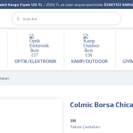
abit Kargo Fiyatı 125 TL
/ 2500 TL ve üzeri alışverişlerinizde
ÜCRETSİZ KARG
OPTIK/ELEKTRONIK
KAMP/OUTDOOR
GIYI
taları
Colmic Borsa Chic
3M
Takım Çantaları