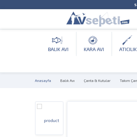
S
BALIK AVI
KARA AVI
ATICILIK
Anasayfa
Balık Avı
Çanta & Kutular
Takım Çan