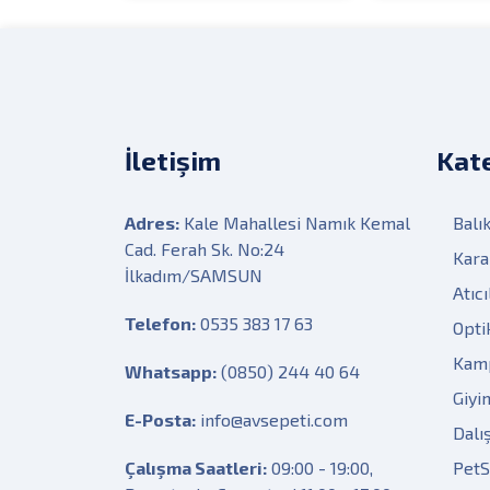
İletişim
Kate
Adres:
Kale Mahallesi Namık Kemal
Balık
Cad. Ferah Sk. No:24
Kara
İlkadım/SAMSUN
Atıcı
Telefon:
0535 383 17 63
Opti
Kam
Whatsapp:
(0850) 244 40 64
Giyi
E-Posta:
info@avsepeti.com
Dalı
Çalışma Saatleri:
09:00 - 19:00,
Pet