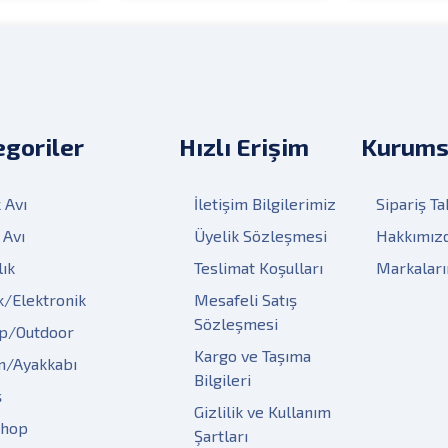
goriler
Hızlı Erişim
Kurums
 Avı
İletişim Bilgilerimiz
Sipariş Ta
 Avı
Üyelik Sözleşmesi
Hakkımız
lık
Teslimat Koşulları
Markalar
k/Elektronik
Mesafeli Satış
Sözleşmesi
p/Outdoor
Kargo ve Taşıma
m/Ayakkabı
Bilgileri
ş
Gizlilik ve Kullanım
Shop
Şartları