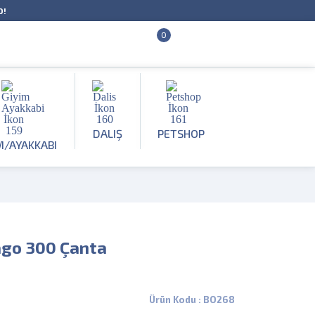
O!
0
DALIŞ
PETSHOP
M/AYAKKABI
ago 300 Çanta
Ürün Kodu : BO268