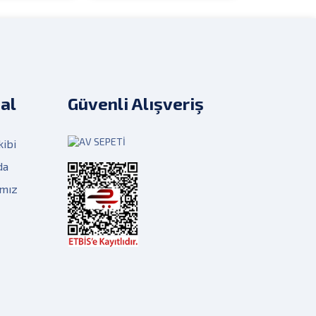
al
Güvenli Alışveriş
kibi
da
ımız