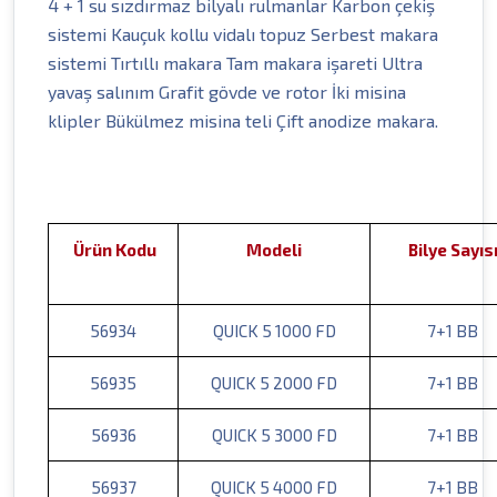
4 + 1 su sızdırmaz bilyalı rulmanlar Karbon çekiş
sistemi Kauçuk kollu vidalı topuz Serbest makara
sistemi Tırtıllı makara Tam makara işareti Ultra
yavaş salınım Grafit gövde ve rotor İki misina
klipler Bükülmez misina teli Çift anodize makara.
Ürün Kodu
Modeli
Bilye Sayıs
56934
QUICK 5 1000 FD
7+1 BB
56935
QUICK 5 2000 FD
7+1 BB
56936
QUICK 5 3000 FD
7+1 BB
56937
QUICK 5 4000 FD
7+1 BB