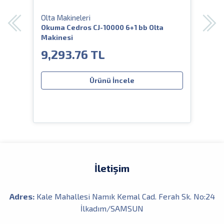
Olta Makineleri
Olta
1BB
Okuma Cedros CJ-10000 6+1 bb Olta
Dam
Makinesi
IGSP
9,293.76 TL
1,
Ürünü İncele
İletişim
Adres:
Kale Mahallesi Namık Kemal Cad. Ferah Sk. No:24
İlkadım/SAMSUN