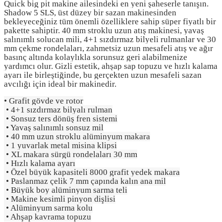
Quick big pit makine ailesindeki en yeni şaheserle tanışın.
Shadow 5 SLS, üst düzey bir sazan makinesinden
bekleyeceğiniz tüm önemli özelliklere sahip süper fiyatlı bir
pakette sahiptir. 40 mm stroklu uzun atış makinesi, yavaş
salınımlı solucan mili, 4+1 sızdırmaz bilyeli rulmanlar ve 30
mm çekme rondelaları, zahmetsiz uzun mesafeli atış ve ağır
basınç altında kolaylıkla sorunsuz geri alabilmenize
yardımcı olur. Gizli estetik, ahşap sap topuzu ve hızlı kalama
ayarı ile birleştiğinde, bu gerçekten uzun mesafeli sazan
avcılığı için ideal bir makinedir.
• Grafit gövde ve rotor
• 4+1 sızdırmaz bilyalı rulman
• Sonsuz ters dönüş fren sistemi
• Yavaş salınımlı sonsuz mil
• 40 mm uzun stroklu alüminyum makara
• 1 yuvarlak metal misina klipsi
• XL makara sürgü rondelaları 30 mm
• Hızlı kalama ayarı
• Özel büyük kapasiteli 8000 grafit yedek makara
• Paslanmaz çelik 7 mm çapında kalın ana mil
• Büyük boy alüminyum sarma teli
• Makine kesimli pinyon dişlisi
• Alüminyum sarma kolu
• Ahşap kavrama topuzu