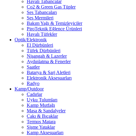
Havalı Tabancalar
Co2 & Green Gas Tüpler
Ses Tabancaları
Ses Mermileri
Bakım Yağı & Temizleyiciler
PiroTeknik Eğlence Ürünleri
Havalı Tüfekler
Optik/Elektronik
El Dürbünleri
Tüfek Dürbünleri
Nişangah & Lazerler
Aydınlatma & Fenerler
Saatler
Batarya & Şarj Aletleri
Elektronik Aksesuarları
Radyo
Kamp/Outdoor
Çadırlar
Uyku Tulumları
Kamp Mutfağı
Masa & Sandalyeler
Çakı & Bıçaklar
Termos Matara
Şişme Yataklar
Kamp Aksesuarları