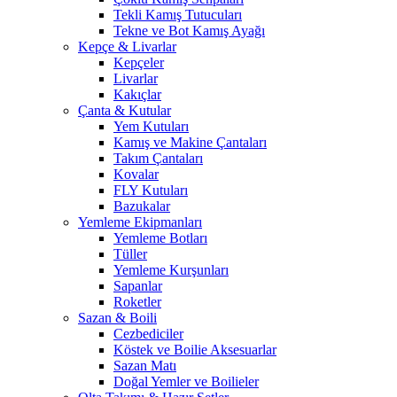
Tekli Kamış Tutucuları
Tekne ve Bot Kamış Ayağı
Kepçe & Livarlar
Kepçeler
Livarlar
Kakıçlar
Çanta & Kutular
Yem Kutuları
Kamış ve Makine Çantaları
Takım Çantaları
Kovalar
FLY Kutuları
Bazukalar
Yemleme Ekipmanları
Yemleme Botları
Tüller
Yemleme Kurşunları
Sapanlar
Roketler
Sazan & Boili
Cezbediciler
Köstek ve Boilie Aksesuarlar
Sazan Matı
Doğal Yemler ve Boilieler