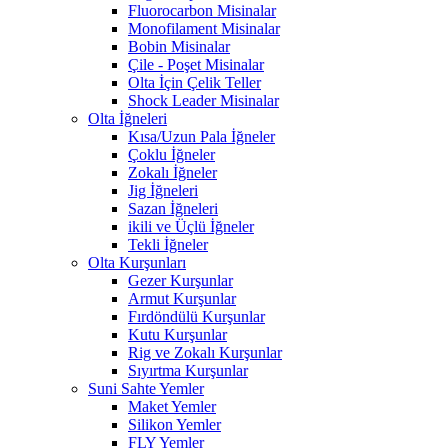
Fluorocarbon Misinalar
Monofilament Misinalar
Bobin Misinalar
Çile - Poşet Misinalar
Olta İçin Çelik Teller
Shock Leader Misinalar
Olta İğneleri
Kısa/Uzun Pala İğneler
Çoklu İğneler
Zokalı İğneler
Jig İğneleri
Sazan İğneleri
ikili ve Üçlü İğneler
Tekli İğneler
Olta Kurşunları
Gezer Kurşunlar
Armut Kurşunlar
Fırdöndülü Kurşunlar
Kutu Kurşunlar
Rig ve Zokalı Kurşunlar
Sıyırtma Kurşunlar
Suni Sahte Yemler
Maket Yemler
Silikon Yemler
FLY Yemler