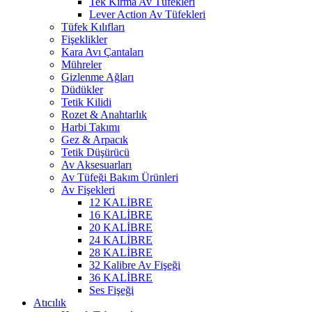
Tek Kırma Av Tüfekleri
Lever Action Av Tüfekleri
Tüfek Kılıfları
Fişeklikler
Kara Avı Çantaları
Mühreler
Gizlenme Ağları
Düdükler
Tetik Kilidi
Rozet & Anahtarlık
Harbi Takımı
Gez & Arpacık
Tetik Düşürücü
Av Aksesuarları
Av Tüfeği Bakım Ürünleri
Av Fişekleri
12 KALİBRE
16 KALİBRE
20 KALİBRE
24 KALİBRE
28 KALİBRE
32 Kalibre Av Fişeği
36 KALİBRE
Ses Fişeği
Atıcılık