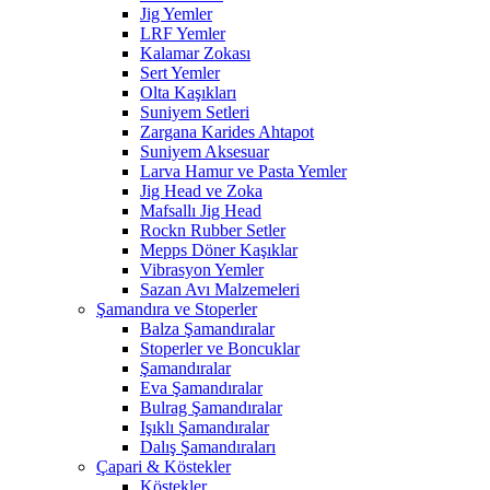
Jig Yemler
LRF Yemler
Kalamar Zokası
Sert Yemler
Olta Kaşıkları
Suniyem Setleri
Zargana Karides Ahtapot
Suniyem Aksesuar
Larva Hamur ve Pasta Yemler
Jig Head ve Zoka
Mafsallı Jig Head
Rockn Rubber Setler
Mepps Döner Kaşıklar
Vibrasyon Yemler
Sazan Avı Malzemeleri
Şamandıra ve Stoperler
Balza Şamandıralar
Stoperler ve Boncuklar
Şamandıralar
Eva Şamandıralar
Bulrag Şamandıralar
Işıklı Şamandıralar
Dalış Şamandıraları
Çapari & Köstekler
Köstekler