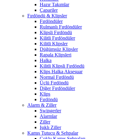
Hazır Takımlar
Çapariler
Fırdöndü & Klipsler
Fırdöndüler
Rulmanlı Fırdöndüler
Klipsli Fırdöndü
Kilitli Fırdöndüler
Kilitli Klipsler
Düğümsüz Klipsler
Rapala Klipsleri
Halka
Kilitli Klipsli Fırdöndü
Klips Halka Aksesuar
Normal Fırdöndü
Üçlü Fırdöndü
Diğer Fırdöndüler
Klips
Fırdöndü
Alarm & Ziller
Swingerler
Alarmlar
Ziller
Işıklı Ziller
Kamış Tutucu & Sehpalar
Çoklu Kamış Sehpaları