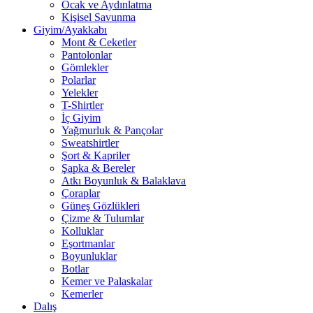
Ocak ve Aydınlatma
Kişisel Savunma
Giyim/Ayakkabı
Mont & Ceketler
Pantolonlar
Gömlekler
Polarlar
Yelekler
T-Shirtler
İç Giyim
Yağmurluk & Pançolar
Sweatshirtler
Şort & Kapriler
Şapka & Bereler
Atkı Boyunluk & Balaklava
Çoraplar
Güneş Gözlükleri
Çizme & Tulumlar
Kolluklar
Eşortmanlar
Boyunluklar
Botlar
Kemer ve Palaskalar
Kemerler
Dalış