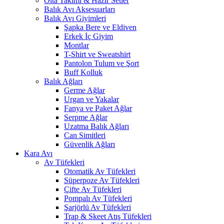
Olta Takımı & Hazır Setler
Balık Avı Aksesuarları
Balık Avı Giyimleri
Şapka Bere ve Eldiven
Erkek İç Giyim
Montlar
T-Shirt ve Sweatshirt
Pantolon Tulum ve Şort
Buff Kolluk
Balık Ağları
Germe Ağlar
Urgan ve Yakalar
Fanya ve Paket Ağlar
Serpme Ağlar
Uzatma Balık Ağları
Can Simitleri
Güvenlik Ağları
Kara Avı
Av Tüfekleri
Otomatik Av Tüfekleri
Süperpoze Av Tüfekleri
Çifte Av Tüfekleri
Pompalı Av Tüfekleri
Şarjörlü Av Tüfekleri
Trap & Skeet Atış Tüfekleri