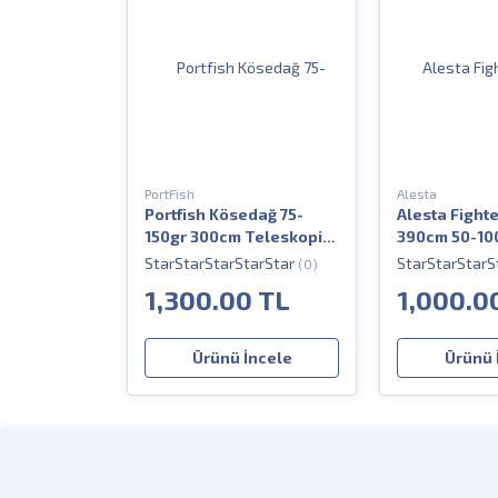
PortFish
Alesta
Portfish Kösedağ 75-
Alesta Fighte
150gr 300cm Teleskopik
390cm 50-10
Olta Kamışı
Karbon Teles
(0)
Kamışı
1,300.00 TL
1,000.0
Ürünü İncele
Ürünü 