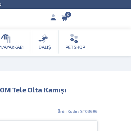
O!
0
M/AYAKKABI
DALIŞ
PETSHOP
60M Tele Olta Kamışı
Ürün Kodu : ST03696