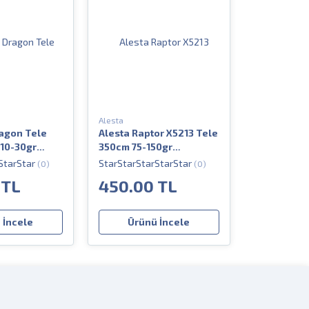
Alesta
agon Tele
Alesta Raptor X5213 Tele
10-30gr
350cm 75-150gr
Spin Olta
Teleskopik Olta Kamışı
(0)
(0)
 TL
450.00 TL
 İncele
Ürünü İncele