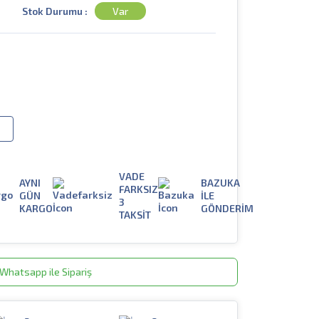
Stok Durumu :
Var
VADE
AYNI
BAZUKA
FARKSIZ
GÜN
İLE
3
KARGO
GÖNDERİM
TAKSİT
Whatsapp ile Sipariş