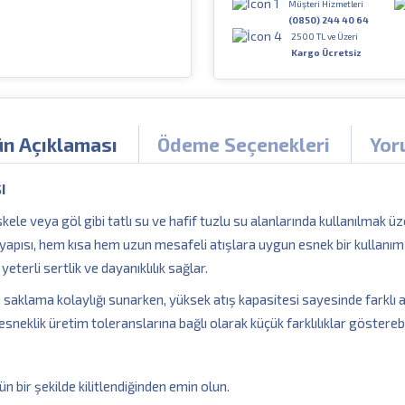
Müşteri Hizmetleri
(0850) 244 40 64
2500 TL ve Üzeri
Kargo Ücretsiz
ün Açıklaması
Ödeme Seçenekleri
Yor
I
kele veya göl gibi tatlı su ve hafif tuzlu su alanlarında kullanılmak üz
 yapısı, hem kısa hem uzun mesafeli atışlara uygun esnek bir kullanı
terli sertlik ve dayanıklılık sağlar.
saklama kolaylığı sunarken, yüksek atış kapasitesi sayesinde farklı a
sneklik üretim toleranslarına bağlı olarak küçük farklılıklar gösterebil
bir şekilde kilitlendiğinden emin olun.