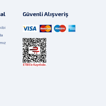
al
Güvenli Alışveriş
kibi
da
ımız