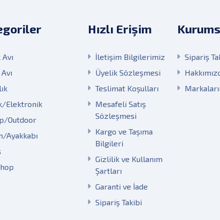
goriler
Hızlı Erişim
Kurums
 Avı
İletişim Bilgilerimiz
Sipariş Ta
 Avı
Üyelik Sözleşmesi
Hakkımız
lık
Teslimat Koşulları
Markalar
k/Elektronik
Mesafeli Satış
Sözleşmesi
p/Outdoor
Kargo ve Taşıma
m/Ayakkabı
Bilgileri
ş
Gizlilik ve Kullanım
Shop
Şartları
Garanti ve İade
Sipariş Takibi