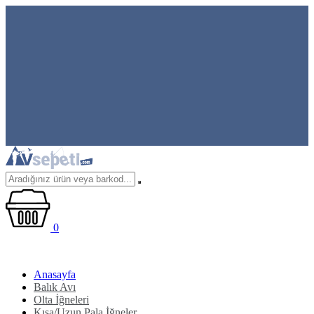
0
Anasayfa
Balık Avı
Olta İğneleri
Kısa/Uzun Pala İğneler