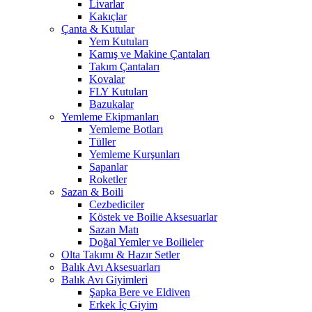
Livarlar
Kakıçlar
Çanta & Kutular
Yem Kutuları
Kamış ve Makine Çantaları
Takım Çantaları
Kovalar
FLY Kutuları
Bazukalar
Yemleme Ekipmanları
Yemleme Botları
Tüller
Yemleme Kurşunları
Sapanlar
Roketler
Sazan & Boili
Cezbediciler
Köstek ve Boilie Aksesuarlar
Sazan Matı
Doğal Yemler ve Boilieler
Olta Takımı & Hazır Setler
Balık Avı Aksesuarları
Balık Avı Giyimleri
Şapka Bere ve Eldiven
Erkek İç Giyim