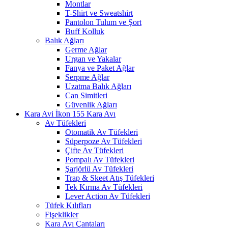
Montlar
T-Shirt ve Sweatshirt
Pantolon Tulum ve Şort
Buff Kolluk
Balık Ağları
Germe Ağlar
Urgan ve Yakalar
Fanya ve Paket Ağlar
Serpme Ağlar
Uzatma Balık Ağları
Can Simitleri
Güvenlik Ağları
Kara Avı
Av Tüfekleri
Otomatik Av Tüfekleri
Süperpoze Av Tüfekleri
Çifte Av Tüfekleri
Pompalı Av Tüfekleri
Şarjörlü Av Tüfekleri
Trap & Skeet Atış Tüfekleri
Tek Kırma Av Tüfekleri
Lever Action Av Tüfekleri
Tüfek Kılıfları
Fişeklikler
Kara Avı Çantaları