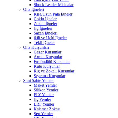
Shock Leader Misinalar
Olta İğneleri
Kısa/Uzun Pala İğneler
Çoklu İğneler
Zokalı İğneler
Jig İğneleri
Sazan İğneleri
ikili ve Üçlü İğneler
Tekli İğneler
Olta Kurşunları
Gezer Kurşunlar
Armut Kurşunlar
Fırdöndülü Kurşunlar
Kutu Kurşunlar
Rig ve Zokalı Kurşunlar
Sıyırtma Kurşunlar
Suni Sahte Yemler
Maket Yemler
Silikon Yemler
FLY Yemler
Jig Yemler
LRF Yemler
Kalamar Zokası
Sert Yemler