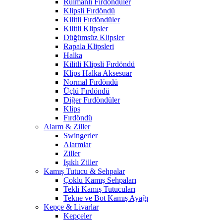
Rulmanlı Fırdöndüler
Klipsli Fırdöndü
Kilitli Fırdöndüler
Kilitli Klipsler
Düğümsüz Klipsler
Rapala Klipsleri
Halka
Kilitli Klipsli Fırdöndü
Klips Halka Aksesuar
Normal Fırdöndü
Üçlü Fırdöndü
Diğer Fırdöndüler
Klips
Fırdöndü
Alarm & Ziller
Swingerler
Alarmlar
Ziller
Işıklı Ziller
Kamış Tutucu & Sehpalar
Çoklu Kamış Sehpaları
Tekli Kamış Tutucuları
Tekne ve Bot Kamış Ayağı
Kepçe & Livarlar
Kepçeler