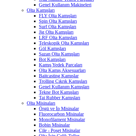
Genel Kullanım Makineleri
Olta Kamışları
FLY Olta Kamışları
Spin Olta Kamışları
Surf Olta Kamışları
Jig Olta Kamışları
LRF Olta Kamışları
Teleskopik Olta Kamışları
Göl Kamışları
Sazan Olta Kamışları
Bot Kamışları
Kamış Yedek Parçaları
Olta Kamış Aksesuarları
Baitcasting Kamışlar
Trolling Çıkrık Kamışları
Genel Kullanım Kamışları
Tekne Bot Kamışları
Tai Rubber Kamışları
Olta Misinaları
Örgü ve İp Misinalar
Fluorocarbon Misinalar
Monofilament Misinalar
Bobin Misinalar
Çile - Poşet Misinalar
Olta İçin Çelik Teller