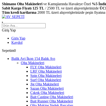
Shimano Olta Makineleri
ve Kamışlarında Havaleye Özel
%5 İndi
Sabit Kargo Fiyatı 125 TL
/ 2500 TL ve üzeri alışverişlerinizde
ÜC
Tüm kredi kartlarına
2000 TL üzeri alışverişlerinizde peşin fiyatına
Giriş Yap
Giriş Yap
Kaydol
Sepetim
0
Balık Avı
Olta Makineleri
FLY Olta Makineleri
LRF Olta Makineleri
Spin Olta Makineleri
Surf Olta Makineleri
Jig Olta Makineleri
Sazan Olta Makineleri
Çıkrık Olta Makineleri
Bait Casting Olta Makineleri
Bait Runner Olta Makineleri
Olta Makine Yedek Parçaları