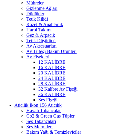
Mühreler
Gizlenme Ağları
Düdükler
Tetik Kilidi
Rozet & Anahtarlık
Harbi Takımı
Gez & Arpacık
Tetik Düşürücü
Av Aksesuarları
Av Tüfeği Bakım Ürünleri
Av Fişekleri
12 KALİBRE
16 KALİBRE
20 KALİBRE
24 KALİBRE
28 KALİBRE
32 Kalibre Av Fişeği
36 KALİBRE
Ses Fişeği
Atıcılık
Havalı Tabancalar
Co2 & Green Gas Tüpler
Ses Tabancaları
Ses Mermileri
Bakım Yağı & Temizleyiciler