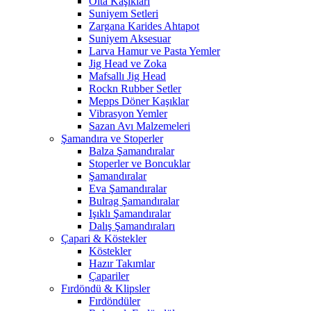
Olta Kaşıkları
Suniyem Setleri
Zargana Karides Ahtapot
Suniyem Aksesuar
Larva Hamur ve Pasta Yemler
Jig Head ve Zoka
Mafsallı Jig Head
Rockn Rubber Setler
Mepps Döner Kaşıklar
Vibrasyon Yemler
Sazan Avı Malzemeleri
Şamandıra ve Stoperler
Balza Şamandıralar
Stoperler ve Boncuklar
Şamandıralar
Eva Şamandıralar
Bulrag Şamandıralar
Işıklı Şamandıralar
Dalış Şamandıraları
Çapari & Köstekler
Köstekler
Hazır Takımlar
Çapariler
Fırdöndü & Klipsler
Fırdöndüler