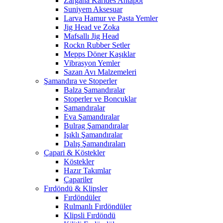
Zargana Karides Ahtapot
Suniyem Aksesuar
Larva Hamur ve Pasta Yemler
Jig Head ve Zoka
Mafsallı Jig Head
Rockn Rubber Setler
Mepps Döner Kaşıklar
Vibrasyon Yemler
Sazan Avı Malzemeleri
Şamandıra ve Stoperler
Balza Şamandıralar
Stoperler ve Boncuklar
Şamandıralar
Eva Şamandıralar
Bulrag Şamandıralar
Işıklı Şamandıralar
Dalış Şamandıraları
Çapari & Köstekler
Köstekler
Hazır Takımlar
Çapariler
Fırdöndü & Klipsler
Fırdöndüler
Rulmanlı Fırdöndüler
Klipsli Fırdöndü