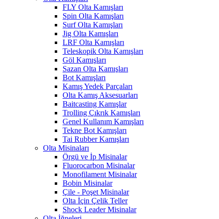
FLY Olta Kamışları
Spin Olta Kamışları
Surf Olta Kamışları
Jig Olta Kamışları
LRF Olta Kamışları
Teleskopik Olta Kamışları
Göl Kamışları
Sazan Olta Kamışları
Bot Kamışları
Kamış Yedek Parçaları
Olta Kamış Aksesuarları
Baitcasting Kamışlar
Trolling Çıkrık Kamışları
Genel Kullanım Kamışları
Tekne Bot Kamışları
Tai Rubber Kamışları
Olta Misinaları
Örgü ve İp Misinalar
Fluorocarbon Misinalar
Monofilament Misinalar
Bobin Misinalar
Çile - Poşet Misinalar
Olta İçin Çelik Teller
Shock Leader Misinalar
Olta İğneleri