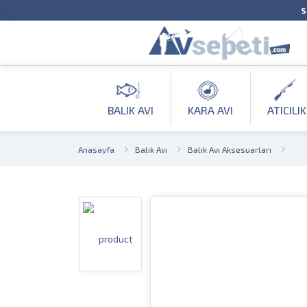
S
BALIK AVI
KARA AVI
ATICILIK
Anasayfa
Balık Avı
Balık Avı Aksesuarları