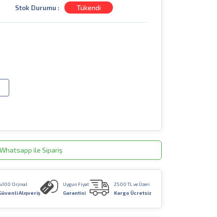
Stok Durumu :
Tükendi
Whatsapp ile Sipariş
%100 Orjinal
Uygun Fiyat
2500 TL ve Üzeri
Güvenli Alışveriş
Garantisi
Kargo Ücretsiz