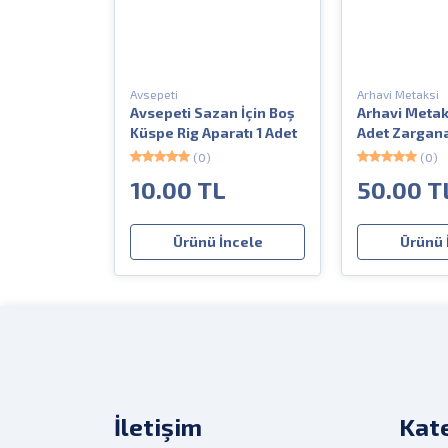
Avsepeti
Arhavi Metaksi
Avsepeti Sazan İçin Boş
Arhavi Metaks
Küspe Rig Aparatı 1 Adet
Adet Zargana
(0)
(0)
10.00 TL
50.00 T
Ürünü İncele
Ürünü 
İletişim
Kate