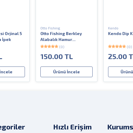
Otto Fishing
Kendo
i Orjinal 5
Otto Fishing Berkley
Kendo Dip K
 İpek
Alabalık Hamur
Şekillendirme Kalıbı
(0)
(0)
L
150.00 TL
25.00 
İncele
Ürünü İncele
Ürünü
goriler
Hızlı Erişim
Kurums