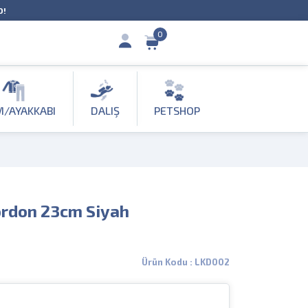
O!
0
M/AYAKKABI
DALIŞ
PETSHOP
ordon 23cm Siyah
Ürün Kodu : LKD002