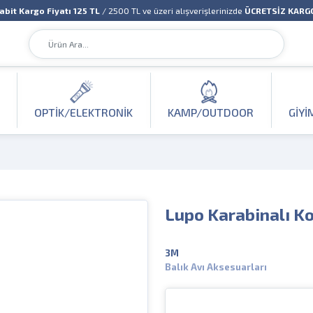
abit Kargo Fiyatı 125 TL
/ 2500 TL ve üzeri alışverişlerinizde
ÜCRETSİZ KARG
OPTIK/ELEKTRONIK
KAMP/OUTDOOR
GIYI
Lupo Karabinalı K
3M
Balık Avı Aksesuarları