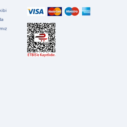
kibi
da
ımız