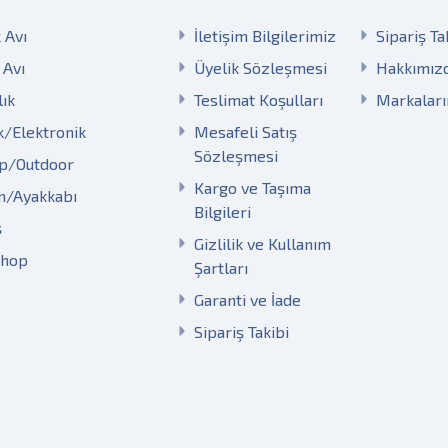
 Avı
İletişim Bilgilerimiz
Sipariş Ta
 Avı
Üyelik Sözleşmesi
Hakkımız
lık
Teslimat Koşulları
Markalar
k/Elektronik
Mesafeli Satış
Sözleşmesi
p/Outdoor
Kargo ve Taşıma
m/Ayakkabı
Bilgileri
ş
Gizlilik ve Kullanım
Shop
Şartları
Garanti ve İade
Sipariş Takibi