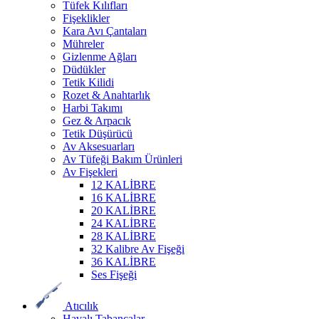
Tüfek Kılıfları
Fişeklikler
Kara Avı Çantaları
Mühreler
Gizlenme Ağları
Düdükler
Tetik Kilidi
Rozet & Anahtarlık
Harbi Takımı
Gez & Arpacık
Tetik Düşürücü
Av Aksesuarları
Av Tüfeği Bakım Ürünleri
Av Fişekleri
12 KALİBRE
16 KALİBRE
20 KALİBRE
24 KALİBRE
28 KALİBRE
32 Kalibre Av Fişeği
36 KALİBRE
Ses Fişeği
Atıcılık
Havalı Tabancalar