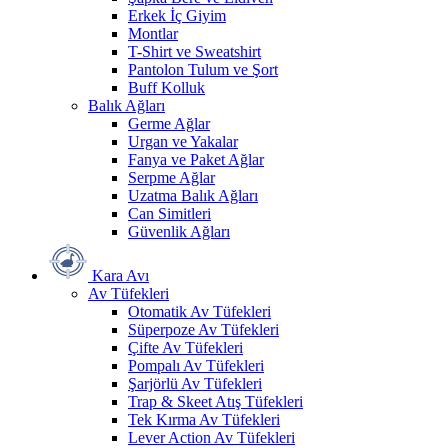
Erkek İç Giyim
Montlar
T-Shirt ve Sweatshirt
Pantolon Tulum ve Şort
Buff Kolluk
Balık Ağları
Germe Ağlar
Urgan ve Yakalar
Fanya ve Paket Ağlar
Serpme Ağlar
Uzatma Balık Ağları
Can Simitleri
Güvenlik Ağları
Kara Avı
Av Tüfekleri
Otomatik Av Tüfekleri
Süperpoze Av Tüfekleri
Çifte Av Tüfekleri
Pompalı Av Tüfekleri
Şarjörlü Av Tüfekleri
Trap & Skeet Atış Tüfekleri
Tek Kırma Av Tüfekleri
Lever Action Av Tüfekleri