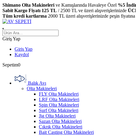
Shimano Olta Makineleri
ve Kamışlarında Havaleye Özel
%5 İndi
Sabit Kargo Fiyatı 125 TL
/ 2500 TL ve üzeri alışverişlerinizde
ÜC
Tüm kredi kartlarına
2000 TL üzeri alışverişlerinizde peşin fiyatına
Giriş Yap
Giriş Yap
Kaydol
Sepetim
0
Balık Avı
Olta Makineleri
FLY Olta Makineleri
LRF Olta Makineleri
Spin Olta Makineleri
Surf Olta Makineleri
Jig Olta Makineleri
Sazan Olta Makineleri
Çıkrık Olta Makineleri
Bait Casting Olta Makineleri