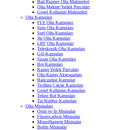
Bait Runner Olta Makineleri
Olta Makine Yedek Parçaları
Genel Kullanım Makineleri
Olta Kamışları
FLY Olta Kamışları
Spin Olta Kamışları
Surf Olta Kamışları
Jig Olta Kamışları
LRF Olta Kamışları
Teleskopik Olta Kamışları
Göl Kamışları
Sazan Olta Kamışları
Bot Kamışları
Kamış Yedek Parçaları
Olta Kamış Aksesuarları
Baitcasting Kamışlar
Trolling Çıkrık Kamışları
Genel Kullanım Kamışları
Tekne Bot Kamışları
Tai Rubber Kamışları
Olta Misinaları
Örgü ve İp Misinalar
Fluorocarbon Misinalar
Monofilament Misinalar
Bobin Misinalar