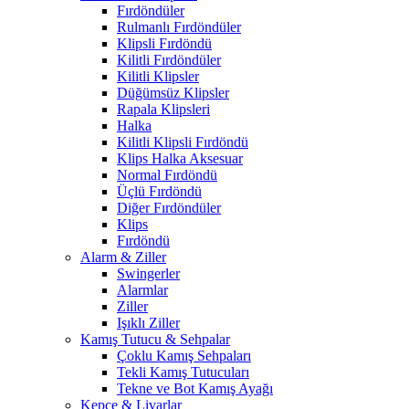
Fırdöndüler
Rulmanlı Fırdöndüler
Klipsli Fırdöndü
Kilitli Fırdöndüler
Kilitli Klipsler
Düğümsüz Klipsler
Rapala Klipsleri
Halka
Kilitli Klipsli Fırdöndü
Klips Halka Aksesuar
Normal Fırdöndü
Üçlü Fırdöndü
Diğer Fırdöndüler
Klips
Fırdöndü
Alarm & Ziller
Swingerler
Alarmlar
Ziller
Işıklı Ziller
Kamış Tutucu & Sehpalar
Çoklu Kamış Sehpaları
Tekli Kamış Tutucuları
Tekne ve Bot Kamış Ayağı
Kepçe & Livarlar