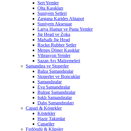
Sert Yemler
Olta Kaşıkları
Suniyem Setleri
Zargana Karides Ahtapot
Suniyem Aksesuar
Larva Hamur ve Pasta Yemler
Jig Head ve Zoka
Mafsallı Jig Head
Rockn Rubber Setler
Mepps Döner Kaşıklar
Vibrasyon Yemler
Sazan Avı Malzemeleri
Şamandıra ve Stoperler
Balza Şamandıralar
Stoperler ve Boncuklar
Şamandıralar
Eva Şamandıralar
Bulrag Şamandıralar
Işıklı Şamandıralar
Dalış Şamandıraları
Çapari & Köstekler
Köstekler
Hazır Takımlar
Çapariler
Fırdöndü & Klipsler