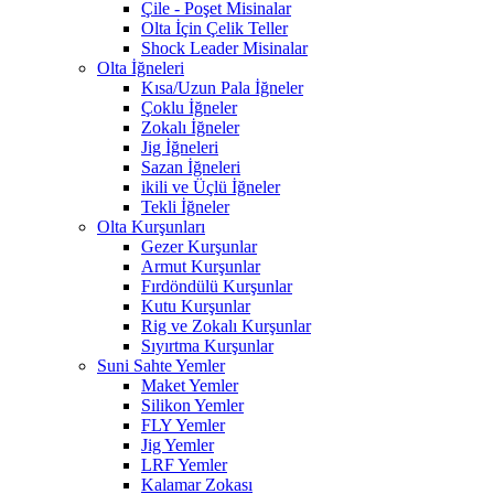
Çile - Poşet Misinalar
Olta İçin Çelik Teller
Shock Leader Misinalar
Olta İğneleri
Kısa/Uzun Pala İğneler
Çoklu İğneler
Zokalı İğneler
Jig İğneleri
Sazan İğneleri
ikili ve Üçlü İğneler
Tekli İğneler
Olta Kurşunları
Gezer Kurşunlar
Armut Kurşunlar
Fırdöndülü Kurşunlar
Kutu Kurşunlar
Rig ve Zokalı Kurşunlar
Sıyırtma Kurşunlar
Suni Sahte Yemler
Maket Yemler
Silikon Yemler
FLY Yemler
Jig Yemler
LRF Yemler
Kalamar Zokası