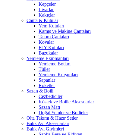
Kepçeler
Livarlar
Kakıçlar
Çanta & Kutular
Yem Kutuları
Kamış ve Makine Çantaları
Takım Çantaları
Kovalar
FLY Kutuları
Bazukalar
Yemleme Ekipmanları
Yemleme Botları
Tüller
Yemleme Kurşunları
Sapanlar
Roketler
Sazan & Boili
Cezbediciler
Köstek ve Boilie Aksesuarlar
Sazan Matı
Doğal Yemler ve Boilieler
Olta Takımı & Hazır Setler
Balık Avı Aksesuarları
Balık Avı Giyimleri
Şapka Bere ve Eldiven