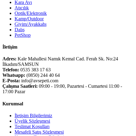
Kara Avı
Atıcılık
Optik/Elektronik
Kamp/Outdoor
Giyim/Ayakkabı
Dalış
PetShop
İletişim
Adres:
Kale Mahallesi Namık Kemal Cad. Ferah Sk. No:24
İlkadım/SAMSUN
Telefon:
0535 383 17 63
Whatsapp:
(0850) 244 40 64
E-Posta:
info@avsepeti.com
Çalışma Saatleri:
09:00 - 19:00, Pazartesi - Cumartesi 11:00 -
17:00 Pazar
Kurumsal
İletişim Bilgilerimiz
Üyelik Sözleşmesi
Teslimat Koşulları
Mesafeli Satış Sözleşmesi